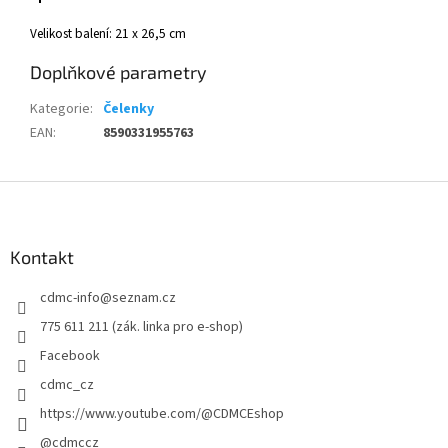
Velikost balení: 21 x 26,5 cm
Doplňkové parametry
Kategorie
:
Čelenky
EAN
:
8590331955763
Z
á
p
a
Kontakt
t
cdmc-info
@
seznam.cz
í
775 611 211 (zák. linka pro e-shop)
Facebook
cdmc_cz
https://www.youtube.com/@CDMCEshop
@cdmccz