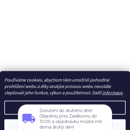
Používáme cookies, abychom Vám umožnili pohodlné
Sledovat na Instagramu
prohlížení webu a díky analýze provozu webu neustále
zlepšovali jeho funkce, výkon a použitelnost. Další
informace
.
Vytvořil Shoptet
Nastavení
Doručení do druhého dne!
Objednej přes Zásilkovnu do
Copyright 2026
cdmc.cz
. Všechna práva vyhrazena.
Upravit
10:00 a objednávku můžeš mít
Souhlasím
nastavení cookies
doma druhý den!