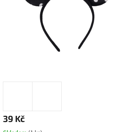
39 Kč
Měrná