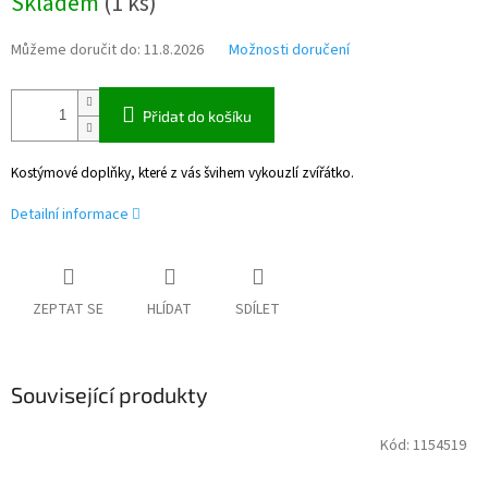
Skladem
(
1 ks
)
cena:
Můžeme doručit do:
11.8.2026
Možnosti doručení
Přidat do košíku
Kostýmové doplňky, které z vás švihem vykouzlí zvířátko.
Detailní informace
ZEPTAT SE
HLÍDAT
SDÍLET
Související produkty
Kód:
1154519