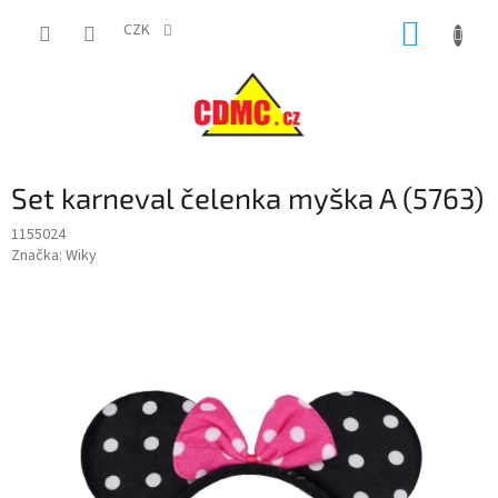
Přejít
NÁKUP
na
CZK
obsah
KOŠÍK
Set karneval čelenka myška A (5763)
1155024
Značka:
Wiky