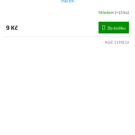
háček
Skladem
(
>15 ks
)
9 Kč
Do košíku
Kód:
1159123