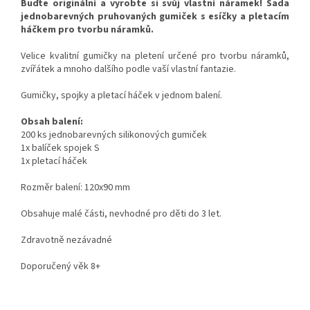
Buďte originální a vyrobte si svůj vlastní náramek! Sada
jedno
barevných
pruhovaných
gumiček s esíčky a pletacím
háčkem pro tvorbu náramků.
Velice kvalitní gumičky na pletení určené pro tvorbu náramků,
zvířátek a mnoho dalšího podle vaší vlastní fantazie.
Gumičky, spojky a pletací háček v jednom balení.
Obsah balení:
200 ks jednobarevných silikonových gumiček
1x balíček spojek S
1x pletací háček
Rozměr balení: 120x90 mm
Obsahuje malé části, nevhodné pro děti do 3 let.
Zdravotně nezávadné
Doporučený věk 8+