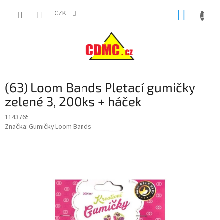
Přejít
NÁKUP
na
CZK
obsah
KOŠÍK
(63) Loom Bands Pletací gumičky
zelené 3, 200ks + háček
1143765
Značka:
Gumičky Loom Bands