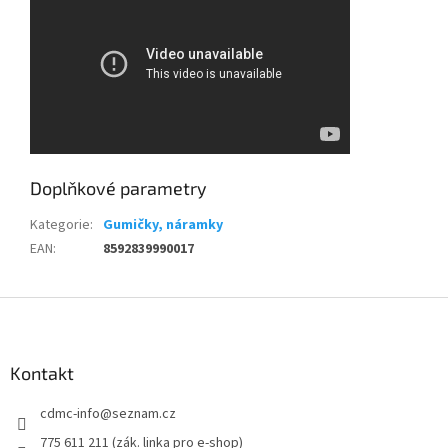
Doplňkové parametry
Kategorie
:
Gumičky, náramky
EAN
:
8592839990017
Z
á
p
a
Kontakt
t
cdmc-info
@
seznam.cz
í
775 611 211 (zák. linka pro e-shop)