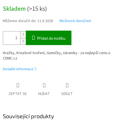
Měrná
Skladem
(
>15 ks
)
cena:
Můžeme doručit do:
11.8.2026
Možnosti doručení
Přidat do košíku
Hračky, Kreativní tvoření, Gumičky, náramky - za nejlepší cenu u
CDMC.cz
Detailní informace
ZEPTAT SE
HLÍDAT
SDÍLET
Související produkty