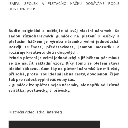
!BARVU SPOJEK A PLETACÍHO HÁČKU DODÁVÁME PODLE
DOSTUPNOSTI!
Buďte originální a udělejte si svůj vlastní náramek! Se
sadou různobarevných gumiček na pletení s esíčky a
pletacím háčkem je výroba náramku velmi jednoduchá.
Rozvíjí zručnost, představivost, jemnou motoriku a
rozšiřuje kreativitu dětí i dospělých.
Princip pletení je velmi jednoduchý a již během pár minut
se lze naučit základní vzory. Díky tomu se pletení stává
ideální zábavou. Gumičky na pletení náramků lze mít vždy
při sobě, proto jsou ideální jak na cesty, dovolenou, či jen
tak pro radost vyplní váš volný čas.
Z gumiček lze splétat nejen náramky, ale například i různá
zvířátka, postavičky, či přívěsky.
Ilustrační video (zdroj: internet)