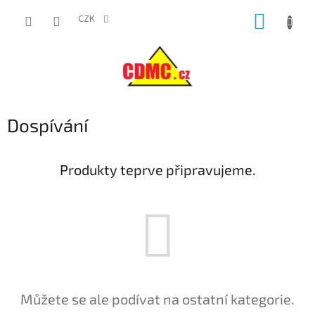
Přejít
NÁKUP
na
CZK
obsah
KOŠÍK
Dospívání
Produkty teprve připravujeme.
Můžete se ale podívat na ostatní kategorie.