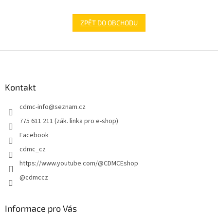
ZPĚT DO OBCHODU
Z
á
p
a
Kontakt
t
cdmc-info
@
seznam.cz
í
775 611 211 (zák. linka pro e-shop)
Facebook
cdmc_cz
https://www.youtube.com/@CDMCEshop
@cdmccz
Informace pro Vás