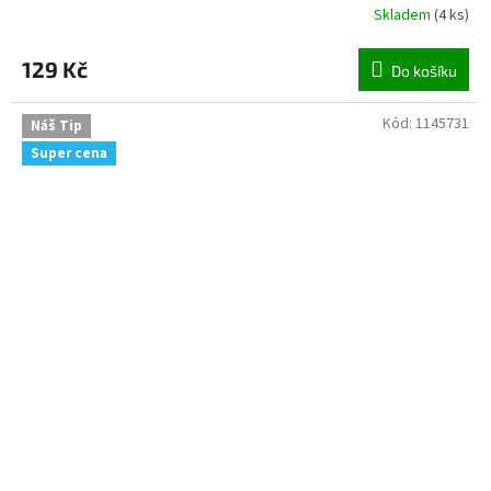
Skladem
(
4 ks
)
129 Kč
Do košíku
Kód:
1145731
Náš Tip
Super cena