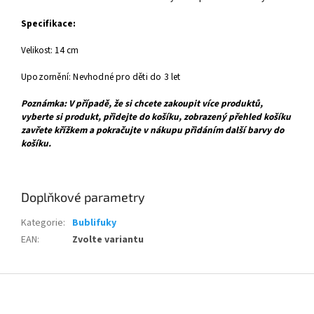
Specifikace:
Velikost: 14
cm
Upozornění: Nevhodné pro děti do 3 let
Poznámka: V případě, že si chcete zakoupit více produktů,
vyberte si produkt, přidejte do košíku, zobrazený přehled košíku
zavřete křížkem a pokračujte v nákupu přidáním další barvy do
košíku.
Doplňkové parametry
Kategorie
:
Bublifuky
EAN
:
Zvolte variantu
Z
á
p