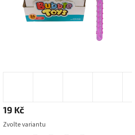
19 Kč
Měrná
Zvolte variantu
cena: