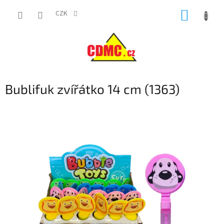
Přejít
NÁKUP
na
CZK
obsah
KOŠÍK
Bublifuk zvířátko 14 cm (1363)