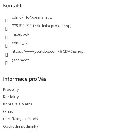
a
Kontakt
t
cdmc-info
@
seznam.cz
í
775 611 211 (zák. linka pro e-shop)
Facebook
cdmc_cz
https://www.youtube.com/@CDMCEshop
@cdmccz
Informace pro Vás
Prodejny
Kontakty
Doprava a platba
O nás
Certifikáty a návody
Obchodní podmínky