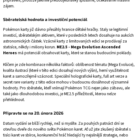
připraveni, protože jakmile předobjednávky spustíme, očekáváme masivní
zájem.
Sběratelská hodnota a investiční potenciál
Pokémon karty již dávno přesáhly hranice dětské hračky. Staly se legitimní
investicí, sběratelským aktivem, které v posledních letech dosahuje na aukcích
astronomických částek. Vzácné karty z limitovaných edicí se prodávají za
statisíce, někdy i miliony korun.
ME2.5 - Mega Evolution Ascended
Heroes
má potenciál obsahovat karty, které se stanou budoucími poklady.
Klíčem je zde kombinace několika faktorů: oblíbenost tématu (Mega Evoluce),
kvalita ilustrací (které v této edici dosahují nových výšin), herní využitelnost
karet a samozřejmě vzácnost. Speciální holografické karty, full art verze a
secret rare varianty z této edice mohou v budoucnu dosáhnout významné
hodnoty. Pro sběratele, kteří vnímají Pokémon TCG nejen jako zábavu, ale
také jako dlouhodobou investici, je ME2.5 příležitostí, kterou nelze
přehlédnout.
Připravte se na 20. února 2026
Datum vydání se blíží rychleji, než si myslíte. Za pouhých patnáct dní se
otevřou dveře do nového světa Pokémon karet. Ať už jste zkušený sběratel s
tisíci karet ve sbírce, konkurenční hráč hledající ty nejsilnější strategie, nebo