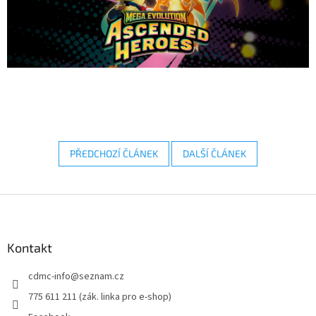
PŘEDCHOZÍ ČLÁNEK
DALŠÍ ČLÁNEK
Z
á
p
a
Kontakt
t
cdmc-info
@
seznam.cz
í
775 611 211 (zák. linka pro e-shop)