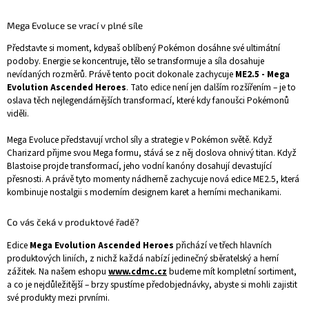
Mega Evoluce se vrací v plné síle
Představte si moment, kdyваš oblíbený Pokémon dosáhne své ultimátní
podoby. Energie se koncentruje, tělo se transformuje a síla dosahuje
nevídaných rozměrů. Právě tento pocit dokonale zachycuje
ME2.5 - Mega
Evolution Ascended Heroes
. Tato edice není jen dalším rozšířením – je to
oslava těch nejlegendárnějších transformací, které kdy fanoušci Pokémonů
viděli.
Mega Evoluce představují vrchol síly a strategie v Pokémon světě. Když
Charizard přijme svou Mega formu, stává se z něj doslova ohnivý titan. Když
Blastoise projde transformací, jeho vodní kanóny dosahují devastující
přesnosti. A právě tyto momenty nádherně zachycuje nová edice ME2.5, která
kombinuje nostalgii s moderním designem karet a herními mechanikami.
Co vás čeká v produktové řadě?
Edice
Mega Evolution Ascended Heroes
přichází ve třech hlavních
produktových liniích, z nichž každá nabízí jedinečný sběratelský a herní
zážitek. Na našem eshopu
www.cdmc.cz
budeme mít kompletní sortiment,
a co je nejdůležitější – brzy spustíme předobjednávky, abyste si mohli zajistit
své produkty mezi prvními.