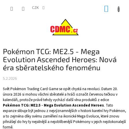
Přejít
NÁKUP
na
CZK
obsah
KOŠÍK
Pokémon TCG: ME2.5 - Mega
Evolution Ascended Heroes: Nová
éra sběratelského fenoménu
5.2.2026
Svět Pokémon Trading Card Game se opět chystá na revoluci. Datum 20.
února 2026 si mohou všichni sběratelé a hráči označit červenou tečkou v
kalendáři, protože právě tehdy vychází další vlna produktů z edice
Pokémon TCG: ME2.5 - Mega Evolution Ascended Heroes
. Tato
expanze slibuje být jednou z nejvýznamnějších v historii karetní hry Pokémon,
a to zejména díky svému zaměření na ikonické Mega Evoluce, které znovu
přinášejí do hry ty nejsilnější a nejoblíbenější Pokémony v jejich nejdokonalejší
formě.