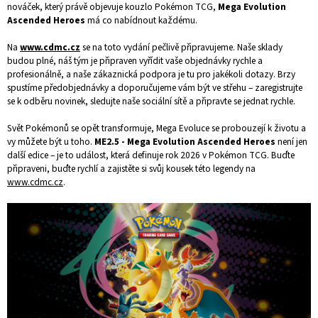
nováček, který právě objevuje kouzlo Pokémon TCG,
Mega Evolution
Ascended Heroes
má co nabídnout každému.
Na
www.cdmc.cz
se na toto vydání pečlivě připravujeme. Naše sklady
budou plné, náš tým je připraven vyřídit vaše objednávky rychle a
profesionálně, a naše zákaznická podpora je tu pro jakékoli dotazy. Brzy
spustíme předobjednávky a doporučujeme vám být ve střehu – zaregistrujte
se k odběru novinek, sledujte naše sociální sítě a připravte se jednat rychle.
Svět Pokémonů se opět transformuje, Mega Evoluce se probouzejí k životu a
vy můžete být u toho.
ME2.5 - Mega Evolution Ascended Heroes
není jen
další edice – je to událost, která definuje rok 2026 v Pokémon TCG. Buďte
připraveni, buďte rychlí a zajistěte si svůj kousek této legendy na
www.cdmc.cz
.