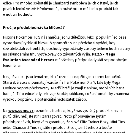
edice. Pro mnoho sběratelů je Charizard symbolem jejich dětství, jejich
prvních kroků ve světě Pokémonů, a právě proto má tento produkt tak
emotivní hodnotu.
Proč je předobjednávka klíčová?
Historie Pokémon TCG nás naučila jednu důležitou lekci: populární edice se
vyprodávají rychlostí blesku. Vzpomeňte si na předchozí vydání, kdy
sběratelé stáli ve frontách, obchody vyprodávaly zásoby během hodin a ceny
na sekundárním trhu vystřelovaly do závratných výšin.
ME2.5 - Mega
Evolution Ascended Heroes
má všechny předpoklady stát se podobným
fenoménem.
Mega Evoluce jsou tématem, které rezonuje napříč generacemi fanoušků.
Starší sběratelé si pamatují vzrušení z her Pokémon X a Y, kde byly Mega
Evoluce poprvé představeny. Mladší hráči je znají z anime, mobilních her a
turnajů. Tato edice tedy oslovuje široké publikum, což automaticky znamená
vysokou poptávku a potenciální nedostatek zásob.
Na
www.cdmc.cz
rozumíme frustraci, když váš vysněný produkt zmizí z
pultů dřív, než jste stihli zareagovat. Proto připravujeme systém
předobjednávek, který vám garantuje, že si své Elite Trainer Boxy, Mini Tins
nebo Charizard Tins zajistíte s jistotou. Sledujte náš eshop a buďte