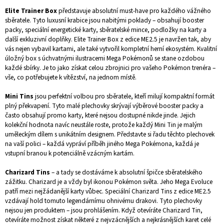
Elite Trainer Box
představuje absolutní must-have pro každého vážného
sběratele. Tyto luxusní krabice jsou nabitými poklady – obsahují booster
packy, speciální energetické karty, sběratelské mince, podložky na karty a
další exkluzivní doplňky. Elite Trainer Box z edice ME2.5 je navržen tak, aby
vás nejen vybavil kartami, ale také vytvořil kompletní herní ekosystém. Kvalitní
úložný box s úchvatnými ilustracemi Mega Pokémonů se stane ozdobou
každé sbírky. Je to jako získat celou zbrojnici pro vašeho Pokémon trenéra –
vše, co potřebujete k vítězství, na jednom místě.
Mini Tins
jsou perfektní volbou pro sběratele, kteří milují kompaktní formát
plný překvapení. Tyto malé plechovky skrývají výběrové booster packy a
často obsahují promo karty, které nejsou dostupné nikde jinde. Jejich
kolekční hodnota navíc neustále roste, protože každý Mini Tin je malým
uměleckým dílem s unikátním designem. Představte si řadu těchto plechovek
na vaší polici – každá vypráví příběh jiného Mega Pokémona, každá je
vstupní branou k potenciálně vzácným kartám.
Charizard Tins
– a tady se dostáváme k absolutní špičce sběratelského
zážitku. Charizard je a vždy byl ikonou Pokémon světa. Jeho Mega Evoluce
patří mezi nejžádanější karty vůbec. Speciální Charizard Tins z edice ME2.5
vzdávají hold tomuto legendárnímu ohnivému drakovi. Tyto plechovky
nejsou jen produktem – jsou prohlášením. Když otevíráte Charizard Tin,
otevíráte možnost získat některé z nejvzácnějších a nejkrásnějších karet celé