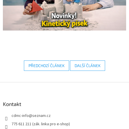
PŘEDCHOZÍ ČLÁNEK
DALŠÍ ČLÁNEK
Z
á
p
a
Kontakt
t
cdmc-info
@
seznam.cz
í
775 611 211 (zák. linka pro e-shop)