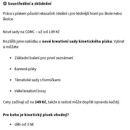
😌 Soustředění a zklidnění
Práce s pískem působí relaxačně. Ideální i pro klidnější hraní po škole nebo
školce.
Nové sady na CDMC – už od 149 Kč
Rozšířili jsme nabídku o
nové kreativní sady kinetického písku
. Vybrat
si můžete:
Základní balení pro první seznámení
Barevné písky
Tématické sady s formičkami
Velké kreativní boxy
Ceny začínají už na
149 Kč
, takže si radost může dopřát opravdu každý.
Pro koho je kinetický písek vhodný?
děti od 3 let