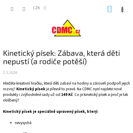
Přejít
NÁKUP
na
CZK
obsah
KOŠÍK
Kinetický písek: Zábava, která děti
nepustí (a rodiče potěší)
2.3.2026
Hledáte kreativní hračku, která děti zabaví na hodiny a zároveň podpoří jejich
rozvoj?
Kinetický písek
je přesně to pravé. Na CDMC nyní najdete nové
produkty i zvýhodněné sady už od
149 Kč
.
Co je kinetický písek a proč je tak
oblíbený?
Kinetický písek je speciálně upravený písek, který:
nevysychá