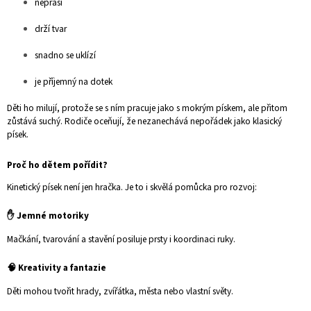
nepráší
drží tvar
snadno se uklízí
je příjemný na dotek
Děti ho milují, protože se s ním pracuje jako s mokrým pískem, ale přitom
zůstává suchý. Rodiče oceňují, že nezanechává nepořádek jako klasický
písek.
Proč ho dětem pořídit?
Kinetický písek není jen hračka. Je to i skvělá pomůcka pro rozvoj:
✋ Jemné motoriky
Mačkání, tvarování a stavění posiluje prsty i koordinaci ruky.
🧠 Kreativity a fantazie
Děti mohou tvořit hrady, zvířátka, města nebo vlastní světy.