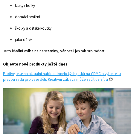
kluky i holky
domácí tvoření
školky a dětské koutky
jako dárek
Je to ideální volba na narozeniny, Vánoce i jen tak pro radost.
Objevte nové produkty ještě dnes
Podívejte se na aktuální nabídku kinetických písků na CDMC a vyberte tu
pravou sadu pro vaše děti. Kreativní zábava může začít už zítra
😉