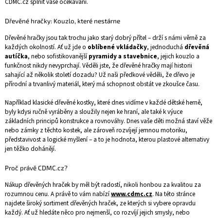
CDMC.cz splnit vaše očekávání.
Dřevěné hračky: Kouzlo, které nestárne
Dřevěné hračky jsou tak trochu jako starý dobrý přítel – drží s námi věrně za
každých okolností. Ať už jde o
oblíbené vkládačky
, jednoduchá
dřevěná
autíčka
, nebo sofistikovanější
pyramidy a stavebnice
, jejich kouzlo a
funkčnost nikdy nevyprchají. Věděli jste, že dřevěné hračky mají historii
sahající až několik století dozadu? Už naši předkové věděli, že dřevo je
přírodní a trvanlivý materiál, který má schopnost obstát ve zkoušce času.
Například klasické dřevěné kostky, které dnes vidíme v každé dětské herně,
byly kdysi ručně vyráběny a sloužily nejen ke hraní, ale také k výuce
základních principů konstrukce a rovnováhy. Dnes vaše děti možná staví věže
nebo zámky z těchto kostek, ale zároveň rozvíjejí jemnou motoriku,
představivost a logické myšlení – a to je hodnota, kterou plastové alternativy
jen těžko dohánějí.
Proč právě CDMC.cz?
Nákup dřevěných hraček by měl být radostí, nikoli honbou za kvalitou za
rozumnou cenu. A právě to vám nabízí
www.cdmc.cz
. Na této stránce
najdete široký sortiment dřevěných hraček, ze kterých si vybere opravdu
každý. Ať už hledáte něco pro nejmenší, co rozvíjí jejich smysly, nebo