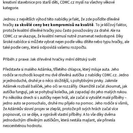
kreativní stavebnice pro starší děti, CDMC.cz myslí na všechny věkové
kategorie.
Jednou z největších výhod této nabídky je fakt, že zde pořídíte dřevěné
hračky
za skvělé ceny bez kompromisů na kvalitě
. To je klíčový faktor,
protože kvalitní dřevěné hračky jsou často považovány za drahé. Ale na
CDMC.cz se ukazuje, že kvalitní nemusí nutně znamenat nedostupné. Díky
široké nabídce si můžete vybrat nejen podle věku dítěte nebo typu hračky, ale
také podle ceny, která odpovídá vašemu rozpočtu.
Příběh z praxe: Jak dřevěné hračky mění dětský svět
Představte si malého Adámka, tříletého chlapce, který miluje auta. Jeho
rodiče se rozhodli koupit mu dvě dřevěná autíčka z nabídky CDMC.cz. Jedno
je jednoduché, druhé je o něco složitější, s pohyblivými prvky. Jakmile
Adámek rozbalil balíček, jeho oči se rozzářily. Okamžitě začal zkoumat, jak
autíčka fungují, jak se pohybují kolečka, jak zapadají do jeho malých rukou.
Po několika dnech si s autíčky nejen hrál, ale začal si vytvářet malé příběhy –
jedno auto se porouchalo, druhé mu přijelo na pomoc. Jeho rodiče si všimli,
že Adámkův slovní projev se zlepšil, protože při svých hrách začal více
popisovat, co se děje, a vyprávěl vlastní příběhy. A to vše díky dvěma
jednoduchým dřevěným autíčkům, která nestála majlant, ale přinesla
neocenitelnou hodnotu.