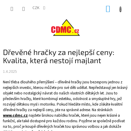
Přejít
NÁKUP
na
CZK
obsah
KOŠÍK
Dřevěné hračky za nejlepší ceny:
Kvalita, která nestojí majlant
1.4.2025
Není třeba dlouhého přemýšlení – dřevěné hračky jsou bezesporu jednou z
nejlepších investic, kterou můžete pro své děti udělat. Nepředstavují jen krásný
objekt nebo nostalgický návrat do našich vlastních dětských let. Jsou to
především hračky, které kombinují estetiku, odolnost a smysluplné hry, jež
rozvíjejí dětskou mysl i motoriku. Pokud hledáte místo, kde získáte kvalitní
dřevěné hračky za nejlepší ceny, jste na správné adrese. Na stránkách
www.cdmc.cz
najdete širokou nabídku hraček, které jsou nejen krásné a
funkční, ale také dostupné pro každou rodinu. Pojďme se společně podívat
na to, proč je koupě dřevěných hraček tou správnou volbou a jak dokáže