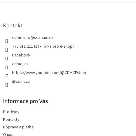
Z
á
p
a
Kontakt
t
cdmc-info
@
seznam.cz
í
775 611 211 (zák. linka pro e-shop)
Facebook
cdmc_cz
https://www.youtube.com/@CDMCEshop
@cdmccz
Informace pro Vás
Prodejny
Kontakty
Doprava a platba
O nás