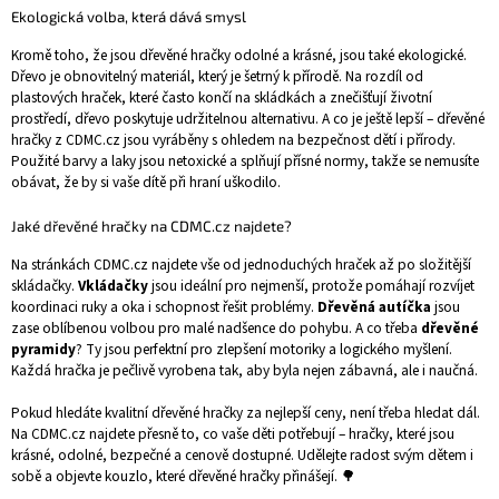
Ekologická volba, která dává smysl
Kromě toho, že jsou dřevěné hračky odolné a krásné, jsou také ekologické.
Dřevo je obnovitelný materiál, který je šetrný k přírodě. Na rozdíl od
plastových hraček, které často končí na skládkách a znečišťují životní
prostředí, dřevo poskytuje udržitelnou alternativu. A co je ještě lepší – dřevěné
hračky z CDMC.cz jsou vyráběny s ohledem na bezpečnost dětí i přírody.
Použité barvy a laky jsou netoxické a splňují přísné normy, takže se nemusíte
obávat, že by si vaše dítě při hraní uškodilo.
Jaké dřevěné hračky na CDMC.cz najdete?
Na stránkách CDMC.cz najdete vše od jednoduchých hraček až po složitější
skládačky.
Vkládačky
jsou ideální pro nejmenší, protože pomáhají rozvíjet
koordinaci ruky a oka i schopnost řešit problémy.
Dřevěná autíčka
jsou
zase oblíbenou volbou pro malé nadšence do pohybu. A co třeba
dřevěné
pyramidy
? Ty jsou perfektní pro zlepšení motoriky a logického myšlení.
Každá hračka je pečlivě vyrobena tak, aby byla nejen zábavná, ale i naučná.
Pokud hledáte kvalitní dřevěné hračky za nejlepší ceny, není třeba hledat dál.
Na CDMC.cz najdete přesně to, co vaše děti potřebují – hračky, které jsou
krásné, odolné, bezpečné a cenově dostupné. Udělejte radost svým dětem i
sobě a objevte kouzlo, které dřevěné hračky přinášejí. 🌳