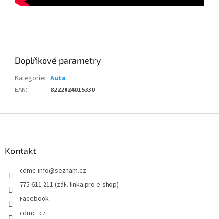
Doplňkové parametry
Kategorie
:
Auta
EAN
:
8222024015330
Z
á
p
a
Kontakt
t
cdmc-info
@
seznam.cz
í
775 611 211 (zák. linka pro e-shop)
Facebook
cdmc_cz