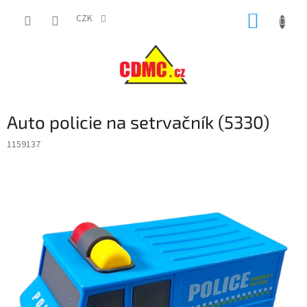
Přejít
NÁKUP
na
CZK
obsah
KOŠÍK
Auto policie na setrvačník (5330)
1159137