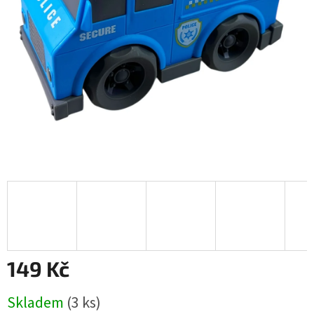
149 Kč
Měrná
Skladem
(
3 ks
)
cena: