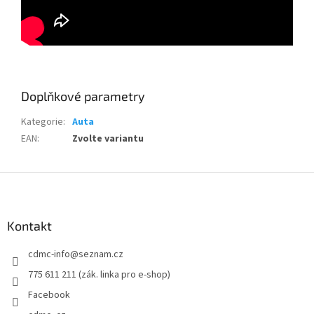
Doplňkové parametry
Kategorie
:
Auta
EAN
:
Zvolte variantu
Z
á
p
a
Kontakt
t
cdmc-info
@
seznam.cz
í
775 611 211 (zák. linka pro e-shop)
Facebook