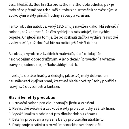
Jestli hledáš skvělou hračku pro svého malého dobrodruha, pak je
tady něco přesně pro tebe. Náš autobus na setrvačník se světelnými a
zvukovými efekty přináší hodiny zábavy a vzrušení.
Tento robustní autobus, velký 18,5 cm, je navržen k akci. Má setrvační
pohon, což znamená, že čím rychleji ho odstartuješ, tím rychleji
pojede. A nejlepší na tom je, že po stisknutí tlačítka vydává realistické
zvuky a svítí, což dodává hře na policii ještě větší dohru.
Autobus je vyroben z kvalitních materiálů, které odolají těm
nejdivočejším dobrodružstvím. A jeho detailní provedení a výrazné
barvy zapadnou do jakékoliv sbírky hraček.
Investujte do této hračky a sledujte, jak se tvůj malý dobrodruh
neustále vrací k jejímu hraní, kreativně hledá nové způsoby použití a
rozvíjí své dovednosti a fantazii.
Hlavní benefity produktu:
1. Setrvační pohon pro dlouhotrvající jízdu a vzrušení.
2. Realistické světelné a zvukové efekty pro autentický zážitek hraní.
3. Vysoká kvalita a odolnost pro dlouhodobou zábavu.
4. Detailní provedení a výrazné barvy pro vizuální atraktivitu.
5. Podporuje kreativitu a rozvíjí motorické dovednosti dětí.