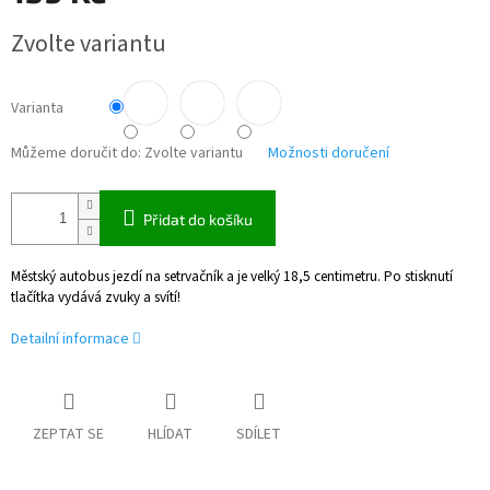
Měrná
Zvolte variantu
cena:
Varianta
Můžeme doručit do:
Zvolte variantu
Možnosti doručení
Přidat do košíku
Městský autobus jezdí na setrvačník a je velký 18,5 centimetru. Po stisknutí
tlačítka vydává zvuky a svítí!
Detailní informace
ZEPTAT SE
HLÍDAT
SDÍLET