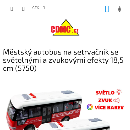
Přejít
NÁKUP
na
CZK
obsah
KOŠÍK
Městský autobus na setrvačník se
světelnými a zvukovými efekty 18,5
cm (5750)