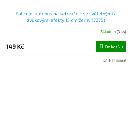
Policejní autobus na setrvačník se světelnými a
zvukovými efekty 15 cm černý (7275)
Skladem
(
3 ks
)
149 Kč
Do košíku
Kód:
1160806