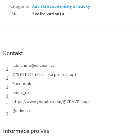
Kategorie
:
Antistresové míčky a hračky
EAN
:
Zvolte variantu
Z
á
p
a
Kontakt
t
cdmc-info
@
seznam.cz
í
775 611 211 (zák. linka pro e-shop)
Facebook
cdmc_cz
https://www.youtube.com/@CDMCEshop
@cdmccz
Informace pro Vás