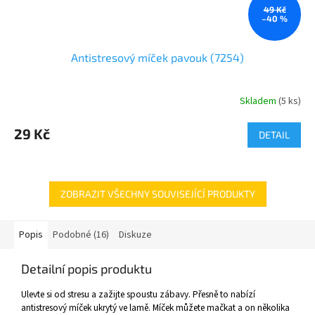
49 Kč
–40 %
Antistresový míček pavouk (7254)
Skladem
(
5 ks
)
29 Kč
DETAIL
ZOBRAZIT VŠECHNY SOUVISEJÍCÍ PRODUKTY
Popis
Podobné (16)
Diskuze
Detailní popis produktu
Ulevte si od stresu a zažijte spoustu zábavy. Přesně to nabízí
antistresový míček ukrytý ve lamě. Míček můžete mačkat a on několika