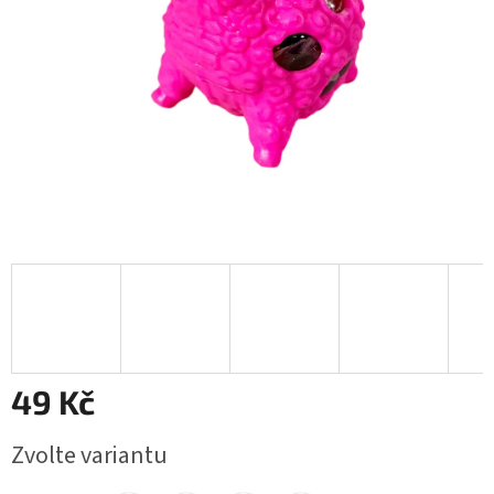
49 Kč
Měrná
Zvolte variantu
cena: