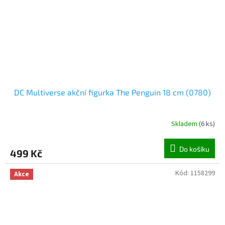
DC Multiverse akční figurka The Penguin 18 cm (0780)
Skladem
(
6 ks
)
Do košíku
499 Kč
Kód:
1158299
Akce