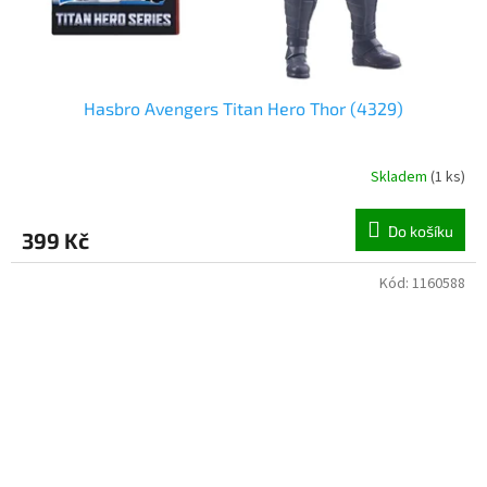
Hasbro Avengers Titan Hero Thor (4329)
Skladem
(
1 ks
)
Do košíku
399 Kč
Kód:
1160588