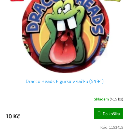
o
d
u
k
t
ů
Dracco Heads Figurka v sáčku (5494)
Skladem
(
>15 ks
)
Do košíku
10 Kč
Kód:
1152415