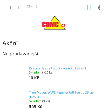
Přejít
NÁKUP
na
CZK
obsah
KOŠÍK
Akční
Nejprodávanější
Dracco Heads Figurka v sáčku (5494)
Skladem
(
>15 ks
)
10 Kč
True Moves WWE Figurka Jeff Hardy 29 cm
(6257)
Skladem
(
3 ks
)
349 Kč