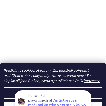
Používáme cookies, abychom Vám umožnili pohodlné
Sledovat na Instagramu
prohlížení webu a díky analýze provozu webu neustále
zlepšovali jeho funkce, výkon a použitelnost. Další
informace
.
Vytvořil Shoptet
Nastavení
Lucie (Plch)
právě objednal:
Antistresová
Copyright 2026
cdmc.cz
. Všechna práva vyhrazena.
Upravit
mačkací kostky NeeDoh 3 ks 3,5