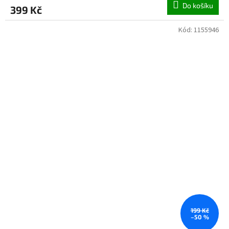
Do košíku
399 Kč
Kód:
1155946
199 Kč
–50 %