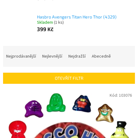
Hasbro Avengers Titan Hero Thor (4329)
Skladem
(
1 ks
)
399 Kč
Ř
a
Nejprodávanější
Nejlevnější
Nejdražší
Abecedně
z
e
n
OTEVŘÍT FILTR
í
p
V
Kód:
103076
r
ý
o
p
d
i
u
s
k
p
t
r
ů