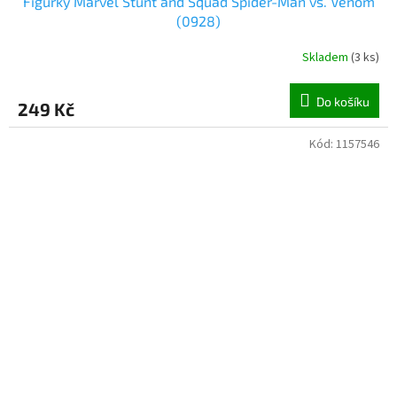
Figurky Marvel Stunt and Squad Spider-Man vs. Venom
(0928)
Skladem
(
3 ks
)
Do košíku
249 Kč
Kód:
1157546