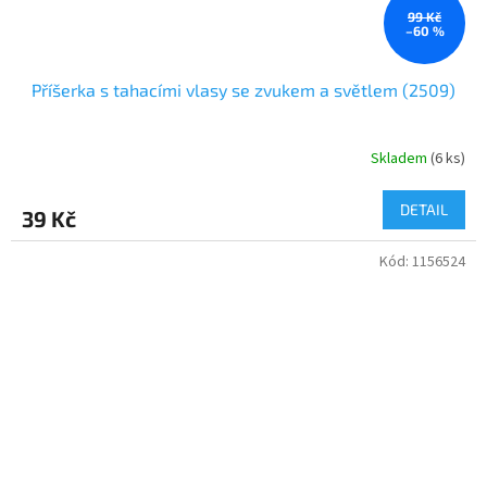
99 Kč
–60 %
Příšerka s tahacími vlasy se zvukem a světlem (2509)
Skladem
(
6 ks
)
DETAIL
39 Kč
Kód:
1156524