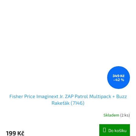
349 Kč
–42 %
Fisher Price Imaginext Jr. ZAP Patrol Multipack + Buzz
Rakeťák (7146)
Skladem
(
2 ks
)
Do košíku
199 Kč