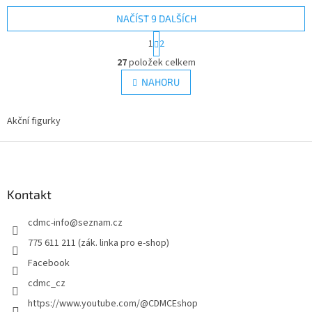
NAČÍST 9 DALŠÍCH
S
1
2
t
O
r
27
položek celkem
v
á
l
NAHORU
n
á
k
d
o
v
Akční figurky
a
á
c
n
Z
í
í
p
á
r
p
v
a
Kontakt
k
t
y
cdmc-info
@
seznam.cz
í
v
ý
775 611 211 (zák. linka pro e-shop)
p
Facebook
i
s
cdmc_cz
u
https://www.youtube.com/@CDMCEshop