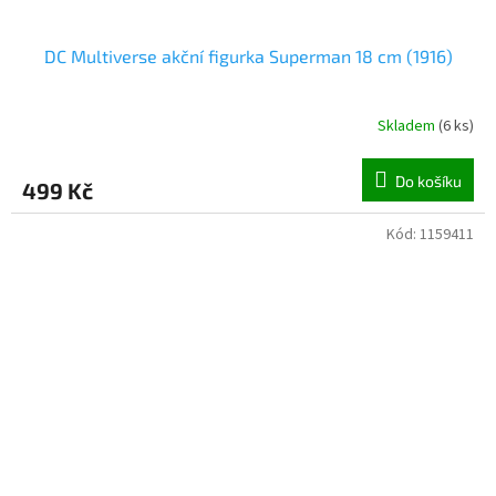
DC Multiverse akční figurka Superman 18 cm (1916)
Skladem
(
6 ks
)
Do košíku
499 Kč
Kód:
1159411