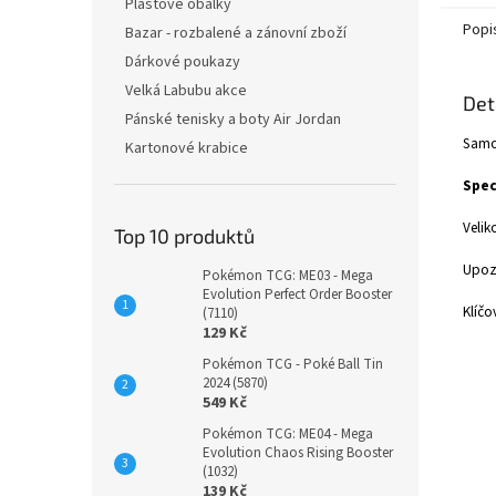
Plastové obálky
Popi
Bazar - rozbalené a zánovní zboží
Dárkové poukazy
Velká Labubu akce
Det
Pánské tenisky a boty Air Jordan
Samot
Kartonové krabice
Spec
Velik
Top 10 produktů
Upozo
Pokémon TCG: ME03 - Mega
Evolution Perfect Order Booster
Klíčo
(7110)
129 Kč
Pokémon TCG - Poké Ball Tin
2024 (5870)
549 Kč
Pokémon TCG: ME04 - Mega
Evolution Chaos Rising Booster
(1032)
139 Kč