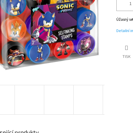
Úžasný set
Detailní 
TISK
sející produkty