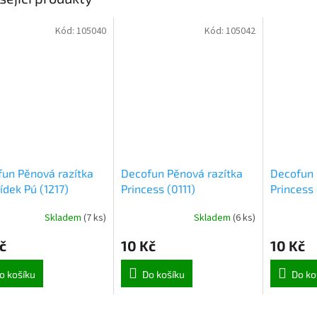
Kód:
105040
Kód:
105042
un Pěnová razítka
Decofun Pěnová razítka
Decofun 
dek Pú (1217)
Princess (0111)
Princess 
Skladem
(
7 ks
)
Skladem
(
6 ks
)
č
10 Kč
10 Kč
o košíku
Do košíku
Do ko