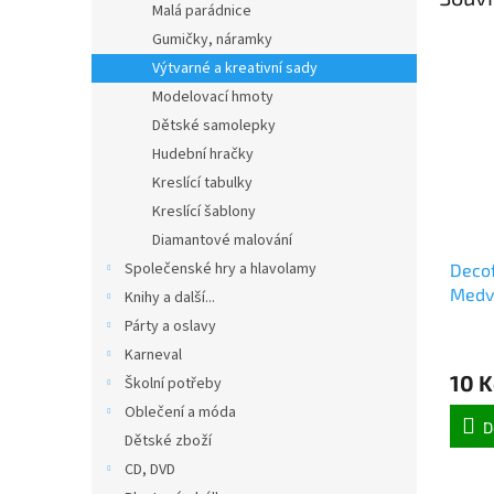
Malá parádnice
Gumičky, náramky
Výtvarné a kreativní sady
Modelovací hmoty
Dětské samolepky
Hudební hračky
Kreslící tabulky
Kreslící šablony
Diamantové malování
Společenské hry a hlavolamy
Decof
Medví
Knihy a další...
Párty a oslavy
Karneval
10 K
Školní potřeby
Oblečení a móda
D
Dětské zboží
CD, DVD