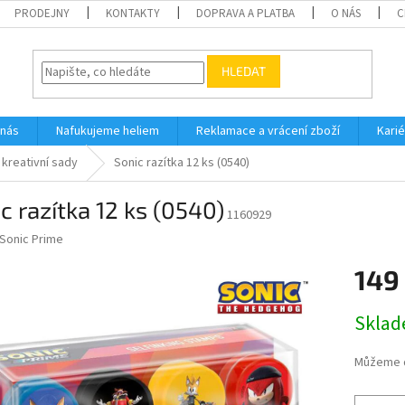
PRODEJNY
KONTAKTY
DOPRAVA A PLATBA
O NÁS
C
HLEDAT
 nás
Nafukujeme heliem
Reklamace a vrácení zboží
Karié
 kreativní sady
Sonic razítka 12 ks (0540)
c razítka 12 ks (0540)
1160929
Sonic Prime
149
Měrná
Skla
cena:
Můžeme d