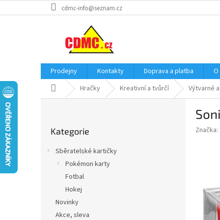
Přejít
cdmc-info@seznam.cz
na
obsah
Prodejny
Kontakty
Doprava a platba
O
Domů
Hračky
Kreativní a tvůrčí
Výtvarné a
P
Soni
o
Přeskočit
s
Značka:
Kategorie
kategorie
t
r
Sběratelské kartičky
a
Pokémon karty
n
Fotbal
n
í
Hokej
p
Novinky
a
Akce, sleva