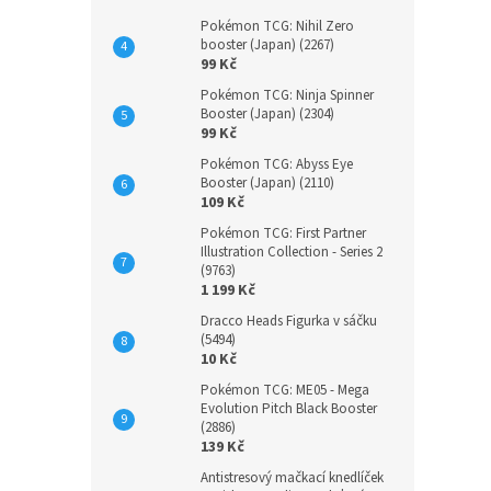
Pokémon TCG: Nihil Zero
booster (Japan) (2267)
99 Kč
Pokémon TCG: Ninja Spinner
Booster (Japan) (2304)
99 Kč
Pokémon TCG: Abyss Eye
Booster (Japan) (2110)
109 Kč
Pokémon TCG: First Partner
Illustration Collection - Series 2
(9763)
1 199 Kč
Dracco Heads Figurka v sáčku
(5494)
10 Kč
Pokémon TCG: ME05 - Mega
Evolution Pitch Black Booster
(2886)
139 Kč
Antistresový mačkací knedlíček