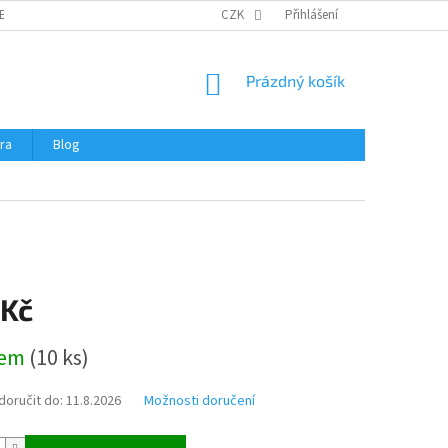
ERTIFIKÁTY A NÁVODY
OBCHODNÍ PODMÍNKY
CZK
Přihlášení
OCHRANA OSOBNÍCH 
NÁKUPNÍ
Prázdný košík
KOŠÍK
ra
Blog
 Kč
dem
(
10 ks
)
oručit do:
11.8.2026
Možnosti doručení