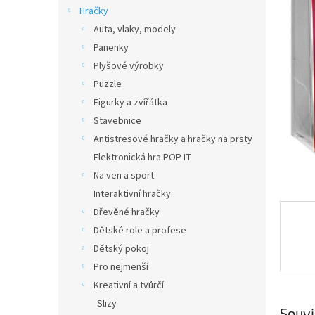
n
Hračky
e
Auta, vlaky, modely
l
Panenky
Plyšové výrobky
Puzzle
Figurky a zvířátka
Stavebnice
Antistresové hračky a hračky na prsty
Elektronická hra POP IT
Na ven a sport
Interaktivní hračky
Dřevěné hračky
Dětské role a profese
Dětský pokoj
Pro nejmenší
Kreativní a tvůrčí
Slizy
Souvi