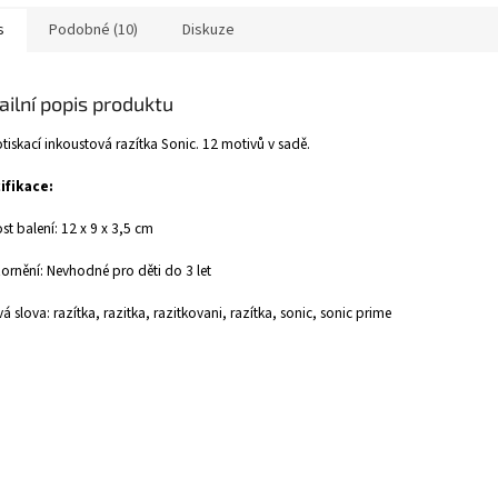
s
Podobné (10)
Diskuze
ailní popis produktu
iskací inkoustová razítka Sonic. 12 motivů v sadě.
ifikace:
ost balení: 12 x 9 x 3,5 cm
rnění: Nevhodné pro děti do 3 let
vá slova: razítka, razitka, razitkovani, razítka, sonic, sonic prime