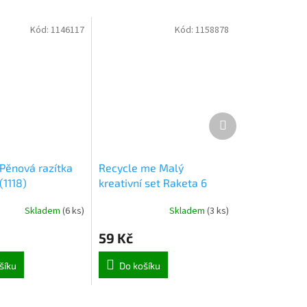
Kód:
1146117
Kód:
1158878
Další
produkt
Pěnová razítka
Recycle me Malý
(1118)
kreativní set Raketa 6
(3206)
Skladem
(
6 ks
)
Skladem
(
3 ks
)
59 Kč
šíku
Do košíku