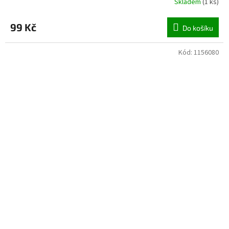
Skladem
(
1 ks
)
99 Kč
Do košíku
Kód:
1156080