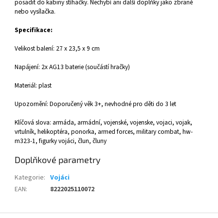
posadit do kabiny stíhačky. Nechybí ani další doplňky jako zbraně
nebo vysílačka.
Specifikace:
Velikost balení: 27 x 23,5 x 9 cm
Napájení: 2x AG13 baterie (součástí hračky)
Materiál: plast
Upozornění: Doporučený věk 3+, nevhodné pro děti do 3 let
Klíčová slova: armáda, armádní, vojenské, vojenske, vojaci, vojak,
vrtulník, helikoptéra, ponorka, armed forces, military combat, hw-
m323-1, figurky vojáci, člun, čluny
Doplňkové parametry
Kategorie
:
Vojáci
EAN
:
8222025110072
Z