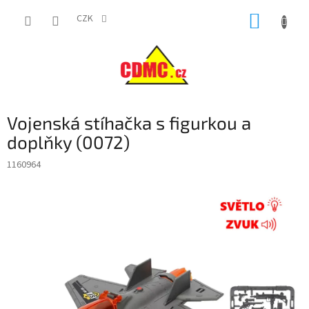
Přejít
NÁKUP
na
CZK
obsah
KOŠÍK
Vojenská stíhačka s figurkou a
doplňky (0072)
1160964