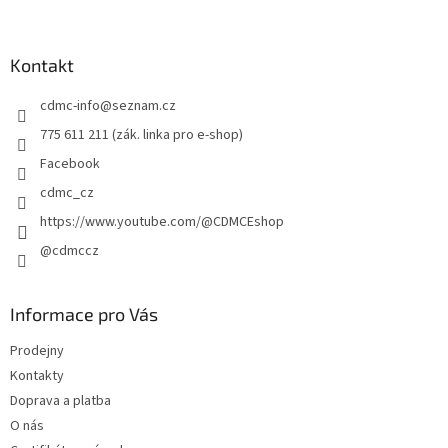
á
p
a
Kontakt
t
cdmc-info
@
seznam.cz
í
775 611 211 (zák. linka pro e-shop)
Facebook
cdmc_cz
https://www.youtube.com/@CDMCEshop
@cdmccz
Informace pro Vás
Prodejny
Kontakty
Doprava a platba
O nás