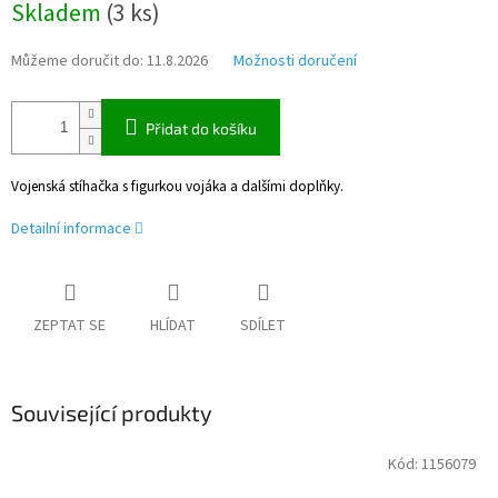
Skladem
(
3 ks
)
cena:
Můžeme doručit do:
11.8.2026
Možnosti doručení
Přidat do košíku
Vojenská stíhačka s figurkou vojáka a dalšími doplňky.
Detailní informace
ZEPTAT SE
HLÍDAT
SDÍLET
Související produkty
Kód:
1156079