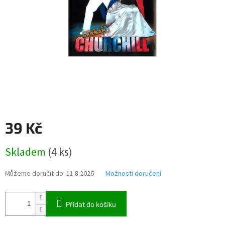
39 Kč
Měrná
Skladem
(
4 ks
)
cena:
Můžeme doručit do:
11.8.2026
Možnosti doručení
Přidat do košíku