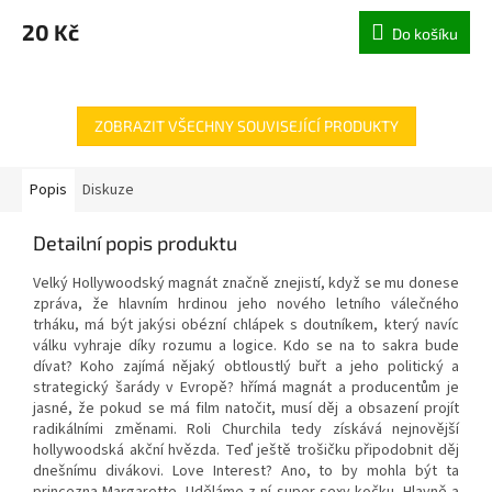
20 Kč
Do košíku
ZOBRAZIT VŠECHNY SOUVISEJÍCÍ PRODUKTY
Popis
Diskuze
Detailní popis produktu
Velký Hollywoodský magnát značně znejistí, když se mu donese
zpráva, že hlavním hrdinou jeho nového letního válečného
trháku, má být jakýsi obézní chlápek s doutníkem, který navíc
válku vyhraje díky rozumu a logice. Kdo se na to sakra bude
dívat? Koho zajímá nějaký obtloustlý buřt a jeho politický a
strategický šarády v Evropě? hřímá magnát a producentům je
jasné, že pokud se má film natočit, musí děj a obsazení projít
radikálními změnami. Roli Churchila tedy získává nejnovější
hollywoodská akční hvězda. Teď ještě trošičku připodobnit děj
dnešnímu divákovi. Love Interest? Ano, to by mohla být ta
princezna Margarette. Uděláme z ní super sexy kočku. Hlavně a