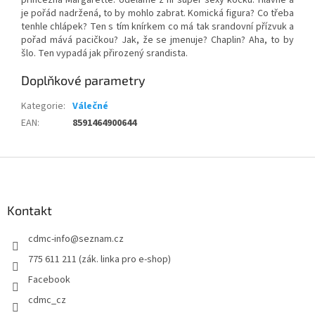
je pořád nadržená, to by mohlo zabrat. Komická figura? Co třeba
tenhle chlápek? Ten s tím knírkem co má tak srandovní přízvuk a
pořad mává pacičkou? Jak, že se jmenuje? Chaplin? Aha, to by
šlo. Ten vypadá jak přirozený srandista.
Doplňkové parametry
Kategorie
:
Válečné
EAN
:
8591464900644
Z
á
p
a
Kontakt
t
cdmc-info
@
seznam.cz
í
775 611 211 (zák. linka pro e-shop)
Facebook
cdmc_cz