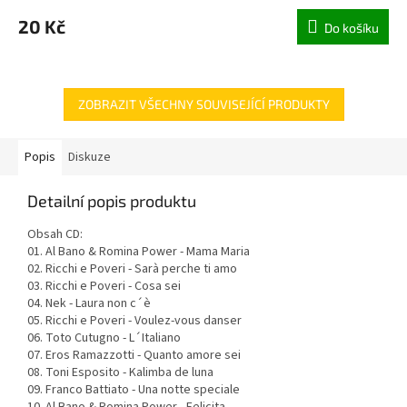
20 Kč
Do košíku
ZOBRAZIT VŠECHNY SOUVISEJÍCÍ PRODUKTY
Popis
Diskuze
Detailní popis produktu
Obsah CD:
01. Al Bano & Romina Power - Mama Maria
02. Ricchi e Poveri - Sarà perche ti amo
03. Ricchi e Poveri - Cosa sei
04. Nek - Laura non c´è
05. Ricchi e Poveri - Voulez-vous danser
06. Toto Cutugno - L´Italiano
07. Eros Ramazzotti - Quanto amore sei
08. Toni Esposito - Kalimba de luna
09. Franco Battiato - Una notte speciale
10. Al Bano & Romina Power - Felicita