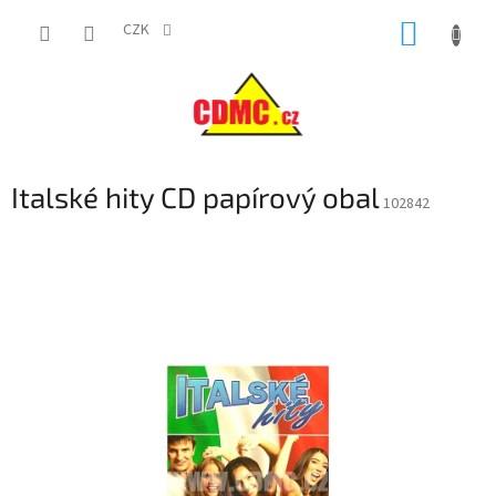
Přejít
NÁKUP
na
CZK
obsah
KOŠÍK
Italské hity CD papírový obal
102842