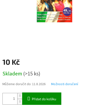
10 Kč
Měrná
Skladem
(
>15 ks
)
cena:
Můžeme doručit do:
11.8.2026
Možnosti doručení
Přidat do košíku