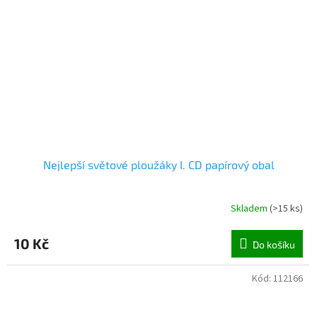
Nejlepší světové ploužáky I. CD papírový obal
Skladem
(
>15 ks
)
10 Kč
Do košíku
Kód:
112166