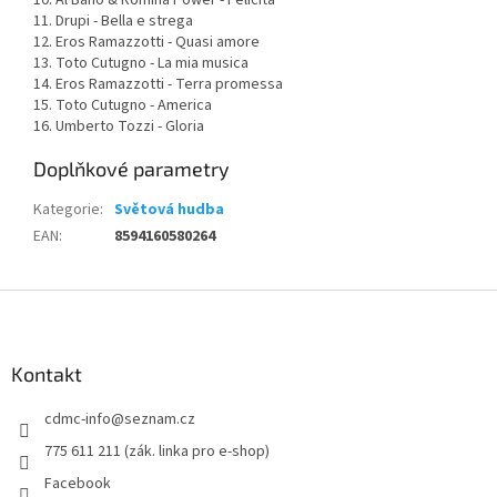
11. Drupi - Bella e strega
12. Eros Ramazzotti - Quasi amore
13. Toto Cutugno - La mia musica
14. Eros Ramazzotti - Terra promessa
15. Toto Cutugno - America
16. Umberto Tozzi - Gloria
Doplňkové parametry
Kategorie
:
Světová hudba
EAN
:
8594160580264
Z
á
p
a
Kontakt
t
cdmc-info
@
seznam.cz
í
775 611 211 (zák. linka pro e-shop)
Facebook