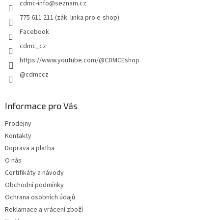
cdmc-info
@
seznam.cz
í
775 611 211 (zák. linka pro e-shop)
Facebook
cdmc_cz
https://www.youtube.com/@CDMCEshop
@cdmccz
Informace pro Vás
Prodejny
Kontakty
Doprava a platba
O nás
Certifikáty a návody
Obchodní podmínky
Ochrana osobních údajů
Reklamace a vrácení zboží