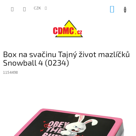
Přejít
NÁKUP
na
CZK
obsah
KOŠÍK
Box na svačinu Tajný život mazlíčků
Snowball 4 (0234)
1154498