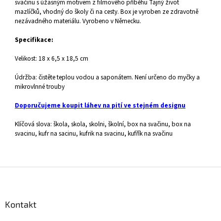
svačinu s úžasným motivem z filmového příběhu Tajný život
mazlíčků, vhodný do školy či na cesty. Box je vyroben ze zdravotně
nezávadného materiálu. Vyrobeno v Německu.
Specifikace:
Velikost: 18 x 6,5 x 18,5 cm
Údržba: čistěte teplou vodou a saponátem. Není určeno do myčky a
mikrovlnné trouby
Doporučujeme koupit láhev na pití ve stejném designu
Klíčová slova: škola, skola, skolni, školní, box na svačinu, box na
svacinu, kufr na sacinu, kufrik na svacinu, kufřík na svačinu
Z
á
p
a
Kontakt
t