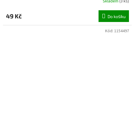
Skladem
(
3 ks
)
49 Kč
Do košíku
Kód:
1154497