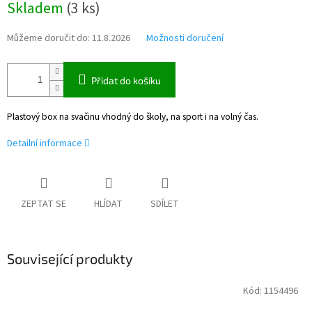
Skladem
(
3 ks
)
cena:
Můžeme doručit do:
11.8.2026
Možnosti doručení
Přidat do košíku
Plastový box na svačinu vhodný do školy, na sport i na volný čas.
Detailní informace
ZEPTAT SE
HLÍDAT
SDÍLET
Související produkty
Kód:
1154496