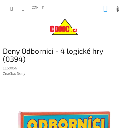
Přejít
NÁKUP
na
CZK
obsah
KOŠÍK
Deny Odborníci - 4 logické hry
(0394)
1159056
Značka:
Deny