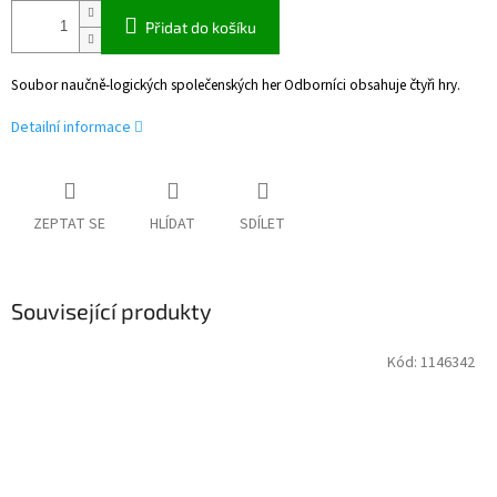
Přidat do košíku
Soubor naučně-logických společenských her Odborníci obsahuje čtyři hry.
Detailní informace
ZEPTAT SE
HLÍDAT
SDÍLET
Související produkty
Kód:
1146342