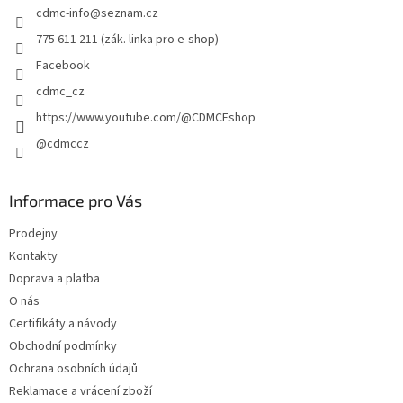
cdmc-info
@
seznam.cz
í
775 611 211 (zák. linka pro e-shop)
Facebook
cdmc_cz
https://www.youtube.com/@CDMCEshop
@cdmccz
Informace pro Vás
Prodejny
Kontakty
Doprava a platba
O nás
Certifikáty a návody
Obchodní podmínky
Ochrana osobních údajů
Reklamace a vrácení zboží