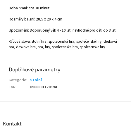
Doba hraní: cca 30 minut
Rozměry balení: 28,5
x 20 x 4 cm
Upozornění: Doporučený věk 4 - 10 let, nevhodné pro děti do 3 let
Klíčová slova: stolní hra, společenská hra, společenské hry, desková
hra, deskova hra, hra, hry, spolecenska hra, spolecenske hry
Doplňkové parametry
Kategorie
:
Stolní
EAN
:
8588001170394
Z
á
p
a
Kontakt
t