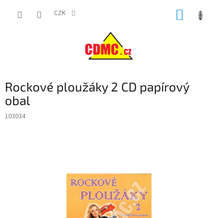
Přejít
NÁKUP
na
CZK
obsah
KOŠÍK
Rockové ploužáky 2 CD papírový
obal
103034