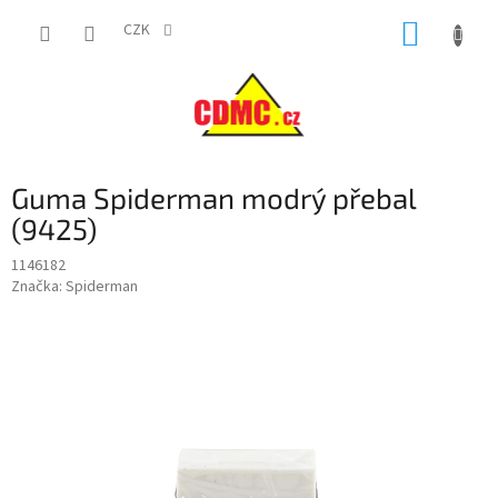
Přejít
NÁKUP
na
CZK
obsah
KOŠÍK
Guma Spiderman modrý přebal
(9425)
1146182
Značka:
Spiderman