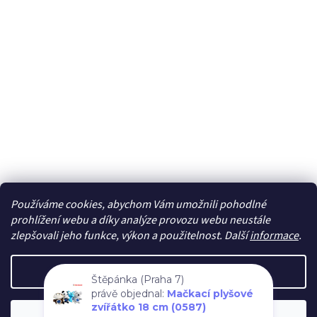
Používáme cookies, abychom Vám umožnili pohodlné
Sledovat na Instagramu
prohlížení webu a díky analýze provozu webu neustále
zlepšovali jeho funkce, výkon a použitelnost. Další
informace
.
Vytvořil Shoptet
Nastavení
Štěpánka (Praha 7)
právě objednal:
Mačkací plyšové
Copyright 2026
cdmc.cz
. Všechna práva vyhrazena.
Upravit
zvířátko 18 cm (0587)