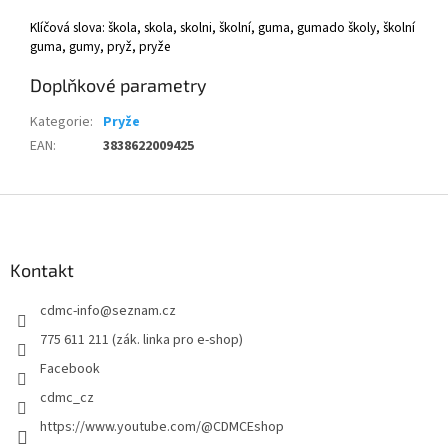
Klíčová slova: škola, skola, skolni, školní, guma, gumado školy, školní
guma, gumy, pryž, pryže
Doplňkové parametry
Kategorie
:
Pryže
EAN
:
3838622009425
Z
á
p
a
Kontakt
t
cdmc-info
@
seznam.cz
í
775 611 211 (zák. linka pro e-shop)
Facebook
cdmc_cz
https://www.youtube.com/@CDMCEshop