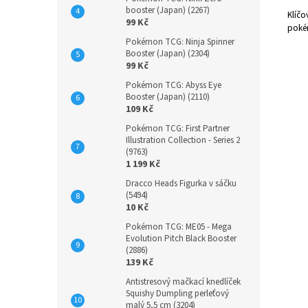
booster (Japan) (2267)
Klíčo
99 Kč
poké
Pokémon TCG: Ninja Spinner
Booster (Japan) (2304)
99 Kč
Pokémon TCG: Abyss Eye
Booster (Japan) (2110)
109 Kč
Pokémon TCG: First Partner
Illustration Collection - Series 2
(9763)
1 199 Kč
Dracco Heads Figurka v sáčku
(5494)
10 Kč
Pokémon TCG: ME05 - Mega
Evolution Pitch Black Booster
(2886)
139 Kč
Antistresový mačkací knedlíček
Squishy Dumpling perleťový
malý 5,5 cm (3204)