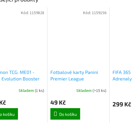
Kód:
1159828
Kód:
1159156
mon TCG: ME01 -
Fotbalové karty Panini
FIFA 365
Evolution Booster
Premier League
Adrenaly
3)
2024/2025 Adrenalyn
krabička
Skladem
(
1 ks
)
Skladem
(
>15 ks
)
balíček (5263)
Kč
49 Kč
299 Kč
o košíku
Do košíku