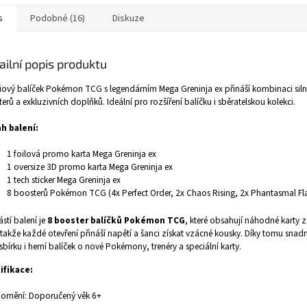
s
Podobné (16)
Diskuze
ailní popis produktu
ový balíček Pokémon TCG s legendárním Mega Greninja ex přináší kombinaci siln
erů a exkluzivních doplňků. Ideální pro rozšíření balíčku i sběratelskou kolekci.
h balení:
1 foilová promo karta Mega Greninja ex
1 oversize 3D promo karta Mega Greninja ex
1 tech sticker Mega Greninja ex
8 boosterů Pokémon TCG (4x Perfect Order, 2x Chaos Rising, 2x Phantasmal Fl
stí balení je
8 booster balíčků Pokémon TCG
, které obsahují náhodné karty 
 takže každé otevření přináší napětí a šanci získat vzácné kousky. Díky tomu snadn
sbírku i herní balíček o nové Pokémony, trenéry a speciální karty.
ifikace:
ornění: Doporučený věk 6+