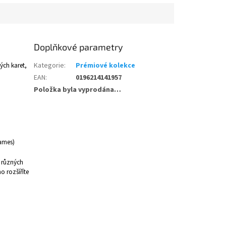
Doplňkové parametry
ých karet,
Kategorie
:
Prémiové kolekce
EAN
:
0196214141957
Položka byla vyprodána…
ames)
z různých
o rozšíříte