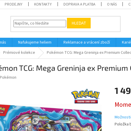
PRODEJNY
KONTAKTY
DOPRAVA A PLATBA
O NÁS
C
HLEDAT
 nás
Nafukujeme heliem
Reklamace a vrácení zboží
Karié
Prémiové kolekce
Pokémon TCG: Mega Greninja ex Premium Collect
émon TCG: Mega Greninja ex Premium C
Pokémon
1 49
Měrná
Momen
cena:
Možnosti
Položka 