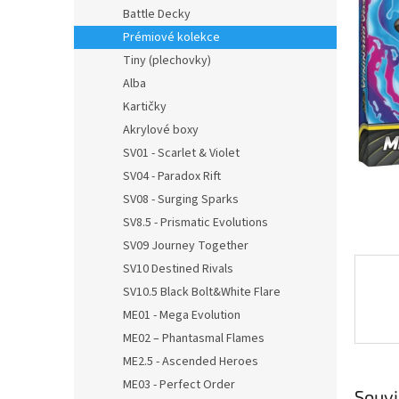
n
Battle Decky
e
Prémiové kolekce
l
Tiny (plechovky)
Alba
Kartičky
Akrylové boxy
SV01 - Scarlet & Violet
SV04 - Paradox Rift
SV08 - Surging Sparks
SV8.5 - Prismatic Evolutions
SV09 Journey Together
SV10 Destined Rivals
SV10.5 Black Bolt&White Flare
ME01 - Mega Evolution
ME02 – Phantasmal Flames
ME2.5 - Ascended Heroes
ME03 - Perfect Order
Souvi