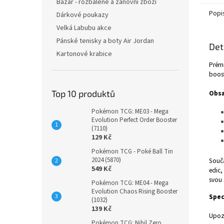
Bazar - rozbalené a zánovní zboží
Popi
Dárkové poukazy
Velká Labubu akce
Pánské tenisky a boty Air Jordan
Det
Kartonové krabice
Prémi
boost
Top 10 produktů
Obsa
Pokémon TCG: ME03 - Mega
Evolution Perfect Order Booster
(7110)
129 Kč
Pokémon TCG - Poké Ball Tin
2024 (5870)
Součá
549 Kč
edic,
svou 
Pokémon TCG: ME04 - Mega
Evolution Chaos Rising Booster
Spec
(1032)
139 Kč
Upoz
Pokémon TCG: Nihil Zero