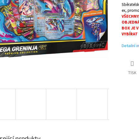
Sběratels
ex, promo
VŠECHNY
OBJEDNÁ
BOX JE 
VYBÍRAT
Detailní 
TISK
sející produkty