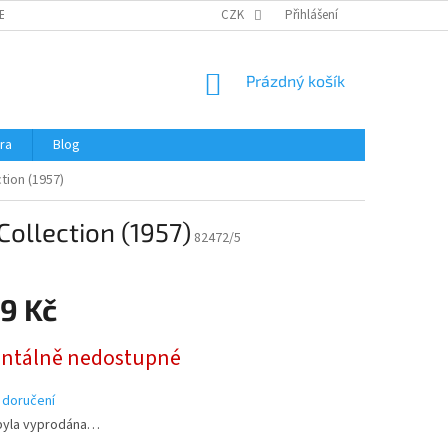
ERTIFIKÁTY A NÁVODY
OBCHODNÍ PODMÍNKY
CZK
Přihlášení
OCHRANA OSOBNÍCH 
NÁKUPNÍ
Prázdný košík
KOŠÍK
ra
Blog
ion (1957)
ollection (1957)
82472/5
9 Kč
tálně nedostupné
 doručení
byla vyprodána…