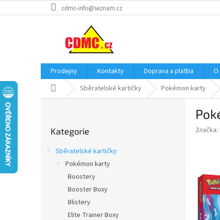
Přejít
cdmc-info@seznam.cz
na
obsah
Prodejny
Kontakty
Doprava a platba
O
Domů
Sběratelské kartičky
Pokémon karty
P
Pok
o
Přeskočit
s
Značka:
Kategorie
kategorie
t
r
Sběratelské kartičky
a
Pokémon karty
n
Boostery
n
í
Booster Boxy
p
Blistery
a
Elite Trainer Boxy