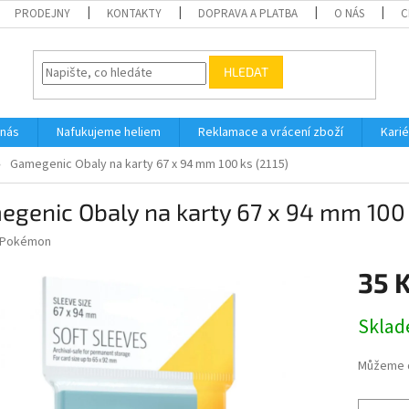
PRODEJNY
KONTAKTY
DOPRAVA A PLATBA
O NÁS
C
HLEDAT
 nás
Nafukujeme heliem
Reklamace a vrácení zboží
Karié
Gamegenic Obaly na karty 67 x 94 mm 100 ks (2115)
genic Obaly na karty 67 x 94 mm 100 
Pokémon
35 
Měrná
Skla
cena:
Můžeme d