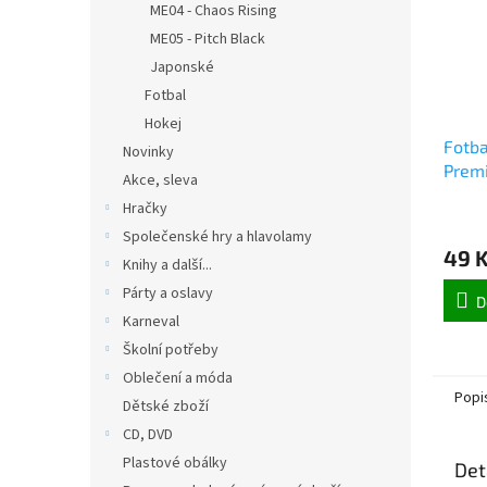
ME04 - Chaos Rising
ME05 - Pitch Black
Japonské
Fotbal
Hokej
Fotba
Novinky
Prem
Akce, sleva
2024
Hračky
balíč
Společenské hry a hlavolamy
49 
Knihy a další...
Párty a oslavy
D
Karneval
Školní potřeby
Oblečení a móda
Popi
Dětské zboží
CD, DVD
Plastové obálky
Det