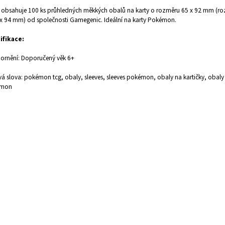
obsahuje 100 ks průhledných měkkých obalů na karty o rozměru 65 x 92 mm (r
 x 94 mm) od společnosti Gamegenic. Ideální na karty Pokémon.
ifikace:
ornění: Doporučený věk 6+
vá slova: pokémon tcg, obaly, sleeves, sleeves pokémon, obaly na kartičky, obaly 
émon