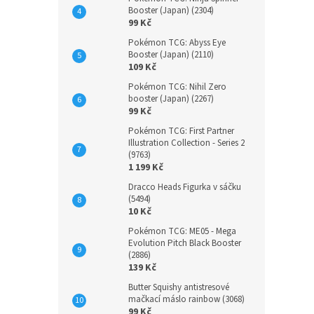
Booster (Japan) (2304)
99 Kč
Pokémon TCG: Abyss Eye
Booster (Japan) (2110)
109 Kč
Pokémon TCG: Nihil Zero
booster (Japan) (2267)
99 Kč
Pokémon TCG: First Partner
Illustration Collection - Series 2
(9763)
1 199 Kč
Dracco Heads Figurka v sáčku
(5494)
10 Kč
Pokémon TCG: ME05 - Mega
Evolution Pitch Black Booster
(2886)
139 Kč
Butter Squishy antistresové
mačkací máslo rainbow (3068)
99 Kč