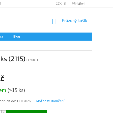
ERTIFIKÁTY A NÁVODY
OBCHODNÍ PODMÍNKY
CZK
Přihlášení
OCHRANA OSOBNÍCH 
NÁKUPNÍ
Prázdný košík
KOŠÍK
ra
Blog
ks (2115)
1160031
Kč
dem
(
>15 ks
)
oručit do:
11.8.2026
Možnosti doručení