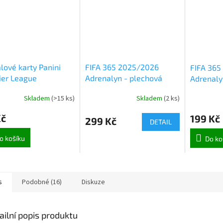
lové karty Panini
FIFA 365 2025/2026
FIFA 365
ier League
Adrenalyn - plechová
Adrenaly
/2025 Adrenalyn
krabička (9246)
(9215)
Skladem
(
>15 ks
)
Skladem
(
2 ks
)
ek (5263)
Kč
199 Kč
299 Kč
DETAIL
o košíku
Do ko
s
Podobné (16)
Diskuze
ailní popis produktu