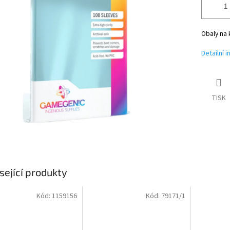
Obaly na k
Detailní 
TISK
sející produkty
Kód:
1159156
Kód:
79171/1