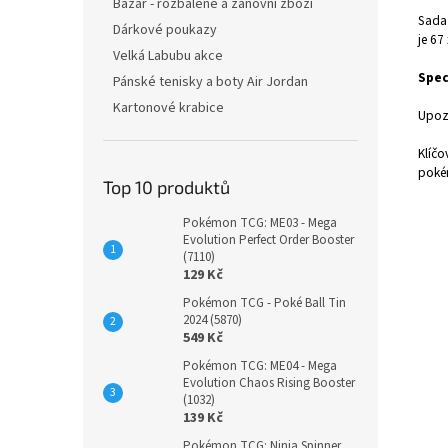
Bazar - rozbalené a zánovní zboží
Sada 
Dárkové poukazy
je 67
Velká Labubu akce
Spec
Pánské tenisky a boty Air Jordan
Kartonové krabice
Upoz
Klíčo
pok
Top 10 produktů
Pokémon TCG: ME03 - Mega
Evolution Perfect Order Booster
(7110)
129 Kč
Pokémon TCG - Poké Ball Tin
2024 (5870)
549 Kč
Pokémon TCG: ME04 - Mega
Evolution Chaos Rising Booster
(1032)
139 Kč
Pokémon TCG: Ninja Spinner