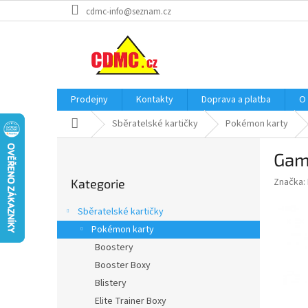
Přejít
cdmc-info@seznam.cz
na
obsah
Prodejny
Kontakty
Doprava a platba
O
Domů
Sběratelské kartičky
Pokémon karty
P
Game
o
Přeskočit
s
Značka:
Kategorie
kategorie
t
r
Sběratelské kartičky
a
Pokémon karty
n
Boostery
n
í
Booster Boxy
p
Blistery
a
Elite Trainer Boxy