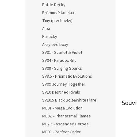
n
Battle Decky
e
Prémiové kolekce
l
Tiny (plechovky)
Alba
Kartičky
Akrylové boxy
SV01 - Scarlet & Violet
SV04 - Paradox Rift
SV08 - Surging Sparks
SV8.5 - Prismatic Evolutions
SV09 Journey Together
SV10 Destined Rivals
SV10.5 Black Bolt&White Flare
Souvi
ME01 - Mega Evolution
ME02 – Phantasmal Flames
ME2.5 - Ascended Heroes
ME03 - Perfect Order