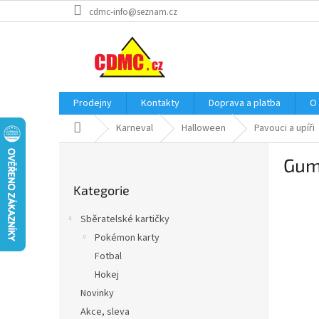
Přejít
cdmc-info@seznam.cz
na
obsah
Prodejny
Kontakty
Doprava a platba
O
Domů
Karneval
Halloween
Pavouci a upíři
P
Gumo
o
Přeskočit
s
Kategorie
kategorie
t
r
Sběratelské kartičky
a
Pokémon karty
n
Fotbal
n
í
Hokej
p
Novinky
a
Akce, sleva