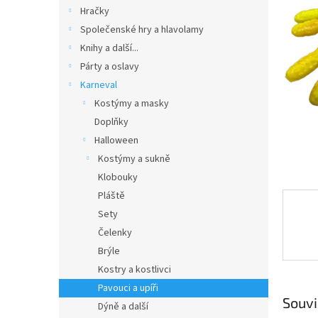
n
Hračky
e
Společenské hry a hlavolamy
l
Knihy a další...
Párty a oslavy
Karneval
Kostýmy a masky
Doplňky
Halloween
Kostýmy a sukně
Klobouky
Pláště
Sety
Čelenky
Brýle
Kostry a kostlivci
Pavouci a upíři
Souvi
Dýně a další