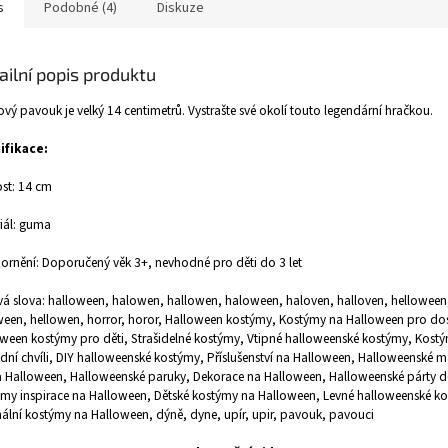
s
Podobné (4)
Diskuze
ailní popis produktu
ý pavouk je velký 14 centimetrů. Vystrašte své okolí touto legendární hračkou.
ifikace:
ost: 14 cm
iál: guma
rnění: Doporučený věk 3+, nevhodné pro děti do 3 let
vá slova: halloween, halowen, hallowen, haloween, haloven, halloven, helloween
een, hellowen, horror, horor,
Halloween kostýmy, Kostýmy na Halloween pro dos
ween kostýmy pro děti, Strašidelné kostýmy, Vtipné halloweenské kostýmy, Kost
dní chvíli, DIY halloweenské kostýmy, Příslušenství na Halloween, Halloweenské 
 Halloween, Halloweenské paruky, Dekorace na Halloween, Halloweenské párty d
my inspirace na Halloween, Dětské kostýmy na Halloween, Levné halloweenské k
nální kostýmy na Halloween, dýně, dyne, upír, upir, pavouk, pavouci