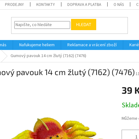
PRODEJNY
KONTAKTY
DOPRAVA A PLATBA
O NÁS
C
HLEDAT
 nás
Nafukujeme heliem
Reklamace a vrácení zboží
Karié
Gumový pavouk 14 cm žlutý (7162) (7476)
vý pavouk 14 cm žlutý (7162) (7476)
1
39 
Měrná
Skla
cena:
Můžeme d