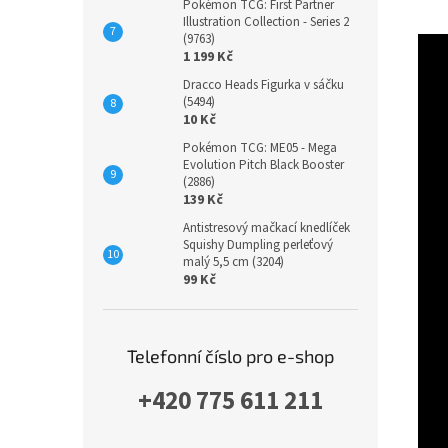
Pokémon TCG: First Partner
Illustration Collection - Series 2
(9763)
1 199 Kč
Dracco Heads Figurka v sáčku
(5494)
10 Kč
Pokémon TCG: ME05 - Mega
Evolution Pitch Black Booster
(2886)
139 Kč
Antistresový mačkací knedlíček
Squishy Dumpling perleťový
malý 5,5 cm (3204)
99 Kč
Telefonní číslo pro e-shop
+420 775 611 211