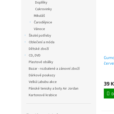
Doplňky
Cukrovinky
Mikuláš
Čarodějnice
Vánoce
Školní potřeby
Oblečení a móda
Dětské zboží
CD, DVD
Gumo
Plastové obálky
červe
Bazar - rozbalené a zánovní zboží
Dárkové poukazy
Velká Labubu akce
39 K
Pánské tenisky a boty Air Jordan
D
Kartonové krabice