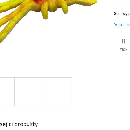
Gumový pa
Detailní 
TISK
sející produkty