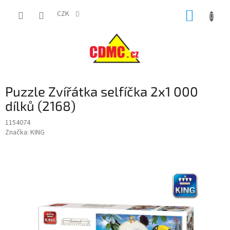
Přejít
NÁKUP
na
CZK
obsah
KOŠÍK
Puzzle Zvířátka selfíčka 2x1 000
dílků (2168)
1154074
Značka:
KING