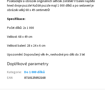
Poskládejte si obrázek originálních selfíček zvířátek! V balení najdete
hned dvoje puzzle! Každé puzzle mají 1 000 dílků a po sestavení je
obrázek velký 68 x 49 centimetrů!
Specifikace:
Počet dílků: 2x 1 000
Velikost: 68 x 49 cm
Velikost balení:
28 x 24 x 6 cm
Upozornění: Doporučený věk 4+, nevhodné pro děti do 3 let
Doplňkové parametry
Kategorie
:
Do 1 000 dílků
EAN
:
8710125052168
Z
á
p