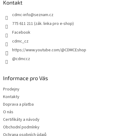
a
Kontakt
t
cdmc-info
@
seznam.cz
í
775 611 211 (zák. linka pro e-shop)
Facebook
cdmc_cz
https://www.youtube.com/@CDMCEshop
@cdmccz
Informace pro Vás
Prodejny
Kontakty
Doprava a platba
O nás
Certifikáty a návody
Obchodní podmínky
Ochrana osobních údajů