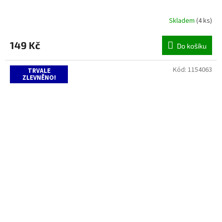
Skladem
(
4 ks
)
149 Kč
Do košíku
Kód:
1154063
TRVALE
ZLEVNĚNO!