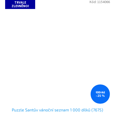
Kód:
1154066
TRVALE
ZLEVNĚNO!
199 Kč
–25 %
Puzzle Santův vánoční seznam 1 000 dílků (7675)