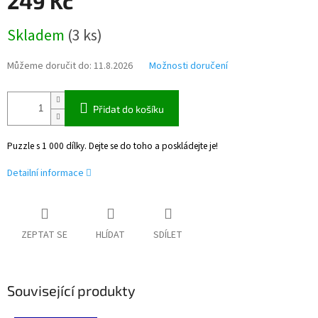
249 Kč
Měrná
Skladem
(
3 ks
)
cena:
Můžeme doručit do:
11.8.2026
Možnosti doručení
Přidat do košíku
Puzzle s 1 000 dílky. Dejte se do toho a poskládejte je!
Detailní informace
ZEPTAT SE
HLÍDAT
SDÍLET
Související produkty