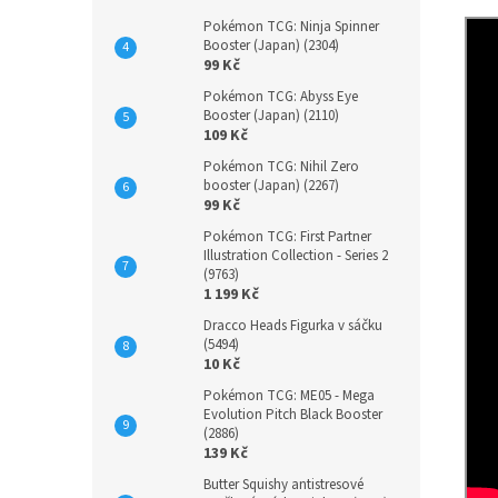
Pokémon TCG: Ninja Spinner
Booster (Japan) (2304)
99 Kč
Pokémon TCG: Abyss Eye
Booster (Japan) (2110)
109 Kč
Pokémon TCG: Nihil Zero
booster (Japan) (2267)
99 Kč
Pokémon TCG: First Partner
Illustration Collection - Series 2
(9763)
1 199 Kč
Dracco Heads Figurka v sáčku
(5494)
10 Kč
Pokémon TCG: ME05 - Mega
Evolution Pitch Black Booster
(2886)
139 Kč
Butter Squishy antistresové