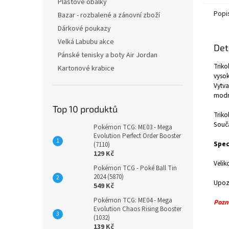
Plastové obálky
Popi
Bazar - rozbalené a zánovní zboží
Dárkové poukazy
Velká Labubu akce
Det
Pánské tenisky a boty Air Jordan
Triko
Kartonové krabice
vysok
Vytva
modr
Top 10 produktů
Triko
Součá
Pokémon TCG: ME03 - Mega
Evolution Perfect Order Booster
Spec
(7110)
129 Kč
Velik
Pokémon TCG - Poké Ball Tin
2024 (5870)
Upozo
549 Kč
Pokémon TCG: ME04 - Mega
Pozn
Evolution Chaos Rising Booster
(1032)
139 Kč