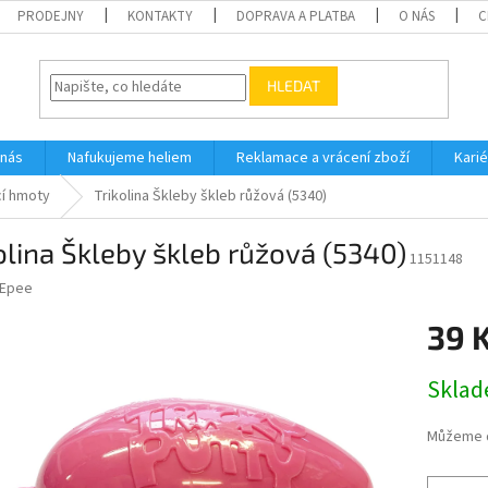
PRODEJNY
KONTAKTY
DOPRAVA A PLATBA
O NÁS
C
HLEDAT
 nás
Nafukujeme heliem
Reklamace a vrácení zboží
Karié
í hmoty
Trikolina Škleby škleb růžová (5340)
olina Škleby škleb růžová (5340)
1151148
Epee
39 
Měrná
Skla
cena:
Můžeme d