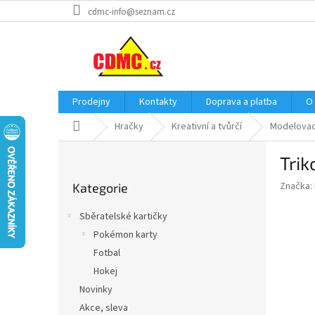
Přejít
cdmc-info@seznam.cz
na
obsah
Prodejny
Kontakty
Doprava a platba
O
Domů
Hračky
Kreativní a tvůrčí
Modelovac
P
Trik
o
Přeskočit
s
Značka:
Kategorie
kategorie
t
r
Sběratelské kartičky
a
Pokémon karty
n
Fotbal
n
í
Hokej
p
Novinky
a
Akce, sleva