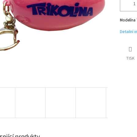
Modelína T
Detailní 
TISK
sející produkty