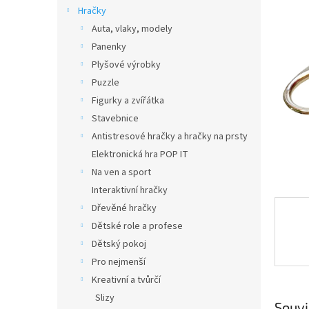
n
Hračky
e
Auta, vlaky, modely
l
Panenky
Plyšové výrobky
Puzzle
Figurky a zvířátka
Stavebnice
Antistresové hračky a hračky na prsty
Elektronická hra POP IT
Na ven a sport
Interaktivní hračky
Dřevěné hračky
Dětské role a profese
Dětský pokoj
Pro nejmenší
Kreativní a tvůrčí
Slizy
Souvi