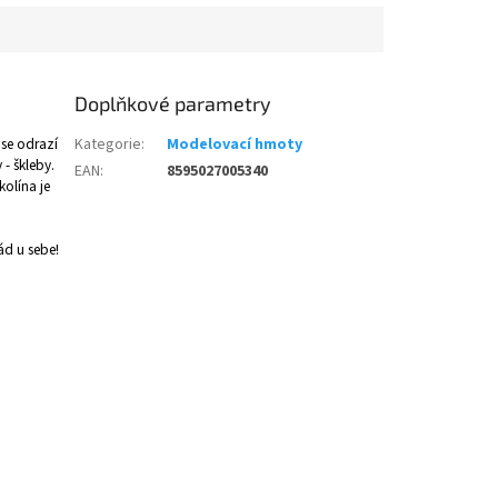
Doplňkové parametry
 se odrazí
Kategorie
:
Modelovací hmoty
- škleby.
EAN
:
8595027005340
kolína je
ád u sebe!