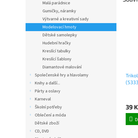
Malá parádnice
Gumičky, náramky
Výtvarné a kreativní sady
Modelovací hmoty
Dětské samolepky
Hudební hračky
Kreslící tabulky
Kreslící šablony
Diamantové malování
Společenské hry a hlavolamy
Triko
(5333
Knihy a další...
Párty a oslavy
Karneval
39 K
Školní potřeby
Oblečení a móda
D
Dětské zboží
CD, DVD