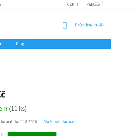
ERTIFIKÁTY A NÁVODY
OBCHODNÍ PODMÍNKY
CZK
Přihlášení
OCHRANA OSOBNÍCH 
NÁKUPNÍ
Prázdný košík
KOŠÍK
ra
Blog
Kč
dem
(
11 ks
)
oručit do:
11.8.2026
Možnosti doručení