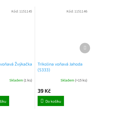
Kód:
1151145
Kód:
1151146
Další
produkt
a voňavá Žvýkačka
Trikolina voňavá Jahoda
(5333)
Skladem
(
1 ks
)
Skladem
(
>15 ks
)
39 Kč
šíku
Do košíku