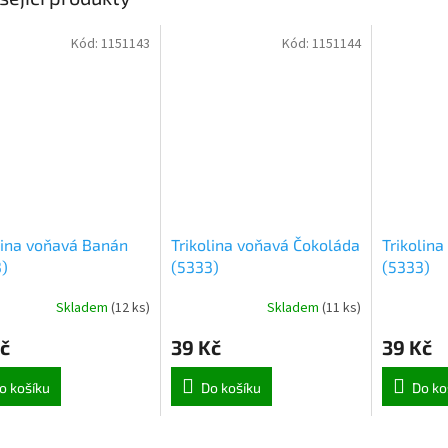
Kód:
1151143
Kód:
1151144
lina voňavá Banán
Trikolina voňavá Čokoláda
Trikolin
)
(5333)
(5333)
Skladem
(
12 ks
)
Skladem
(
11 ks
)
č
39 Kč
39 Kč
o košíku
Do košíku
Do ko