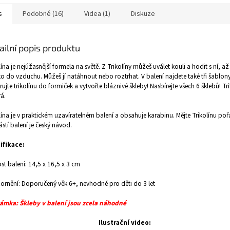
s
Podobné (16)
Videa (1)
Diskuze
ailní popis produktu
lína je nejúžasnější formela na světě. Z Trikolíny můžeš uválet kouli a hodit s ní, až
o do vzduchu. Můžeš jí natáhnout nebo roztrhat. V balení najdete také tři šablony 
rujte trikolínu do formiček a vytvořte bláznivé škleby! Nasbírejte všech 6 šklebů! Tri
á.
lína je v praktickém uzavíratelném balení a obsahuje karabinu. Mějte Trikolínu poř
stí balení je český návod.
ifikace:
ost balení: 14,5 x 16,5 x 3 cm
rnění: Doporučený věk 6+, nevhodné pro děti do 3 let
ámka: Škleby v balení jsou zcela náhodné
Ilustrační video: