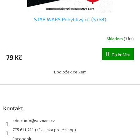
STAR WARS Pohyblivý cíl (5768)
Skladem
(
3 ks
)
Do košíku
79 Kč
1
položek celkem
O
v
l
Z
á
á
d
p
a
a
Kontakt
c
t
í
cdmc-info
@
seznam.cz
í
p
r
775 611 211 (zák. linka pro e-shop)
v
Facebook