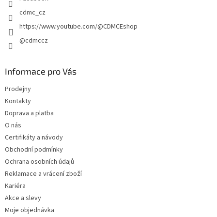
k
y
cdmc_cz
v
https://www.youtube.com/@CDMCEshop
ý
p
@cdmccz
i
s
u
Informace pro Vás
Prodejny
Kontakty
Doprava a platba
O nás
Certifikáty a návody
Obchodní podmínky
Ochrana osobních údajů
Reklamace a vrácení zboží
Kariéra
Akce a slevy
Moje objednávka