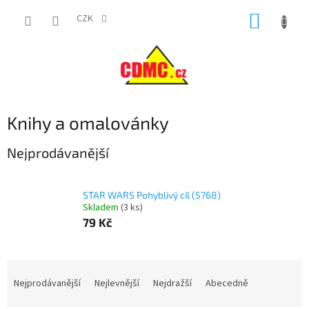
Přejít
NÁKUP
na
CZK
obsah
KOŠÍK
Knihy a omalovánky
Nejprodávanější
STAR WARS Pohyblivý cíl (5768)
Skladem
(
3 ks
)
79 Kč
Ř
a
Nejprodávanější
Nejlevnější
Nejdražší
Abecedně
z