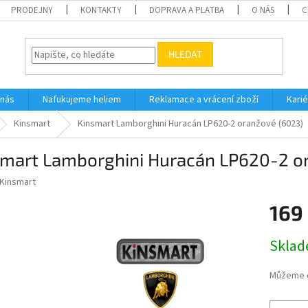
PRODEJNY
KONTAKTY
DOPRAVA A PLATBA
O NÁS
C
HLEDAT
 nás
Nafukujeme heliem
Reklamace a vrácení zboží
Karié
Kinsmart
Kinsmart Lamborghini Huracán LP620-2 oranžové (6023)
smart Lamborghini Huracán LP620-2 o
Kinsmart
169
Měrná
Skla
cena:
Můžeme d