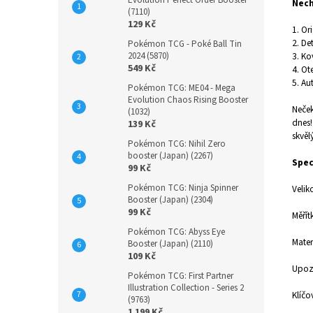
Evolution Perfect Order Booster
Nech
(7110)
129 Kč
1. Or
2. De
Pokémon TCG - Poké Ball Tin
2024 (5870)
3. Ko
549 Kč
4. Ot
5. Au
Pokémon TCG: ME04 - Mega
Evolution Chaos Rising Booster
Neček
(1032)
dnes!
139 Kč
skvěl
Pokémon TCG: Nihil Zero
booster (Japan) (2267)
Spec
99 Kč
Pokémon TCG: Ninja Spinner
Velik
Booster (Japan) (2304)
99 Kč
Měřít
Pokémon TCG: Abyss Eye
Mater
Booster (Japan) (2110)
109 Kč
Upozo
Pokémon TCG: First Partner
Illustration Collection - Series 2
Klíčo
(9763)
1 199 Kč