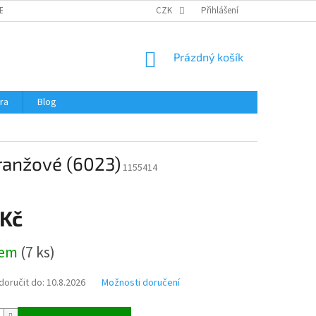
ERTIFIKÁTY A NÁVODY
OBCHODNÍ PODMÍNKY
CZK
Přihlášení
OCHRANA OSOBNÍCH 
NÁKUPNÍ
Prázdný košík
KOŠÍK
ra
Blog
ranžové (6023)
1155414
 Kč
dem
(
7 ks
)
oručit do:
10.8.2026
Možnosti doručení