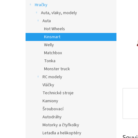
n
Hračky
e
Auta, vlaky, modely
l
Auta
Hot Wheels
Kinsmart
Welly
Matchbox
Tonka
Monster truck
RC modely
Vláčky
Technické stroje
Kamiony
Šroubovací
Autodráhy
Motorky a čtyřkolky
Letadla a helikoptéry
Souvi