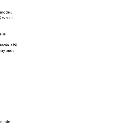
u modelu.
ý vzhled.
 se.
racán ještě
terý bude
t model