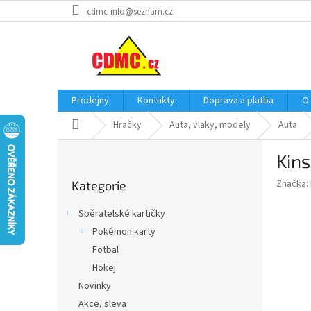
Přejít
cdmc-info@seznam.cz
na
obsah
Prodejny
Kontakty
Doprava a platba
O
Domů
Hračky
Auta, vlaky, modely
Auta
P
Kin
o
Přeskočit
s
Značka:
Kategorie
kategorie
t
r
Sběratelské kartičky
a
Pokémon karty
n
Fotbal
n
í
Hokej
p
Novinky
a
Akce, sleva