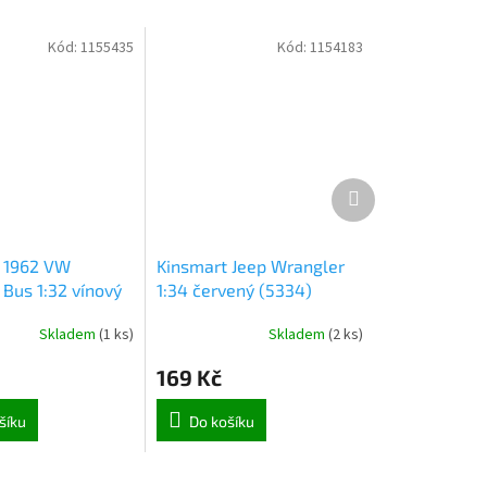
Kód:
1155435
Kód:
1154183
Další
produkt
 1962 VW
Kinsmart Jeep Wrangler
 Bus 1:32 vínový
1:34 červený (5334)
Skladem
(
1 ks
)
Skladem
(
2 ks
)
169 Kč
šíku
Do košíku