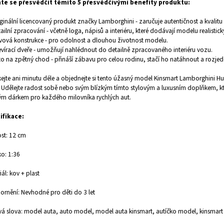
te se přesvědčit těmito 5 přesvědčivými benefity produktu:
iginální licencovaný produkt značky Lamborghini - zaručuje autentičnost a kvalit
tailní zpracování - včetně loga, nápisů a interiéru, které dodávají modelu realistick
vová konstrukce - pro odolnost a dlouhou životnost modelu.
evírací dveře - umožňují nahlédnout do detailně zpracovaného interiéru vozu.
to na zpětný chod - přináší zábavu pro celou rodinu, stačí ho natáhnout a rozjede
ejte ani minutu déle a objednejte si tento úžasný model Kinsmart Lamborghini Hu
 Udělejte radost sobě nebo svým blízkým tímto stylovým a luxusním doplňkem, k
ým dárkem pro každého milovníka rychlých aut.
ifikace:
ost: 12 cm
ko: 1:36
iál: kov + plast
rnění: Nevhodné pro děti do 3 let
vá slova: model auta, auto model, model auta kinsmart, autíčko model, kinsmar