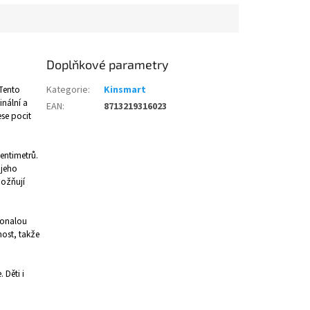
Doplňkové parametry
 Tento
Kategorie
:
Kinsmart
inální a
EAN
:
8713219316023
ese pocit
entimetrů.
 jeho
možňují
okonalou
ost, takže
 Děti i