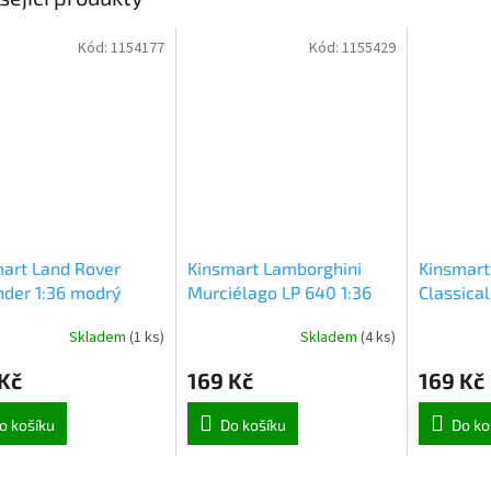
Kód:
1154177
Kód:
1155429
art Land Rover
Kinsmart Lamborghini
Kinsmart
der 1:36 modrý
Murciélago LP 640 1:36
Classical
)
lososové 4 (7939)
(0477)
Skladem
(
1 ks
)
Skladem
(
4 ks
)
Kč
169 Kč
169 Kč
o košíku
Do košíku
Do ko