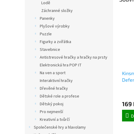
Lodě
Záchranné složky
Panenky
Plyšové výrobky
Puzzle
Figurky a zvířátka
Stavebnice
Antistresové hračky a hračky na prsty
Elektronická hra POP IT
Na ven a sport
Kinsm
Defen
Interaktivní hračky
(5372
Dřevěné hračky
Dětské role a profese
169 
Dětský pokoj
Pro nejmenší
D
Kreativní a tvůrčí
Společenské hry a hlavolamy