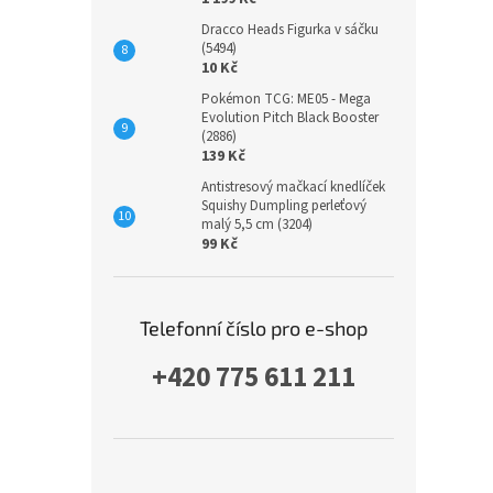
Dracco Heads Figurka v sáčku
(5494)
10 Kč
Pokémon TCG: ME05 - Mega
Evolution Pitch Black Booster
(2886)
139 Kč
Antistresový mačkací knedlíček
Squishy Dumpling perleťový
malý 5,5 cm (3204)
99 Kč
Telefonní číslo pro e-shop
+420 775 611 211