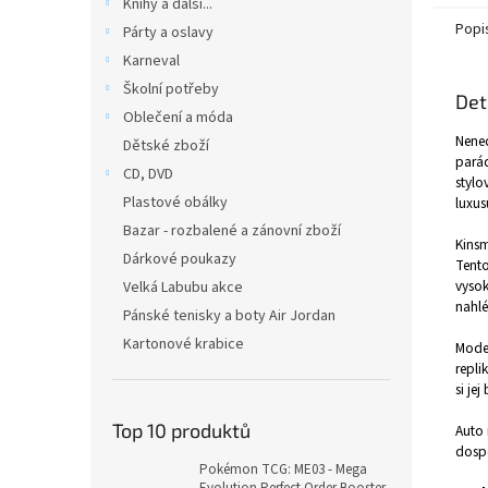
Knihy a další...
Popi
Párty a oslavy
Karneval
Školní potřeby
Det
Oblečení a móda
Nenec
Dětské zboží
parád
CD, DVD
stylo
Plastové obálky
luxus
Bazar - rozbalené a zánovní zboží
Kinsm
Dárkové poukazy
Tento
vysok
Velká Labubu akce
nahlé
Pánské tenisky a boty Air Jordan
Kartonové krabice
Model
repli
si je
Top 10 produktů
Auto 
dospě
Pokémon TCG: ME03 - Mega