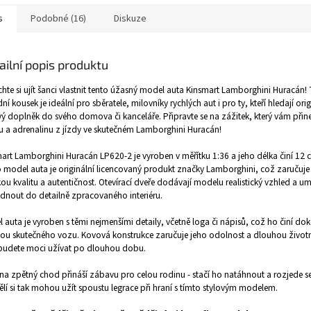
s
Podobné (16)
Diskuze
ailní popis produktu
hte si ujít šanci vlastnit tento úžasný model auta Kinsmart Lamborghini Huracán!
ní kousek je ideální pro sběratele, milovníky rychlých aut i pro ty, kteří hledají orig
vý doplněk do svého domova či kanceláře. Připravte se na zážitek, který vám přin
u a adrenalinu z jízdy ve skutečném Lamborghini Huracán!
art Lamborghini Huracán LP620-2 je vyroben v měřítku 1:36 a jeho délka činí 12 c
 model auta je originální licencovaný produkt značky Lamborghini, což zaručuje
ou kvalitu a autentičnost. Otevírací dveře dodávají modelu realistický vzhled a u
dnout do detailně zpracovaného interiéru.
 auta je vyroben s těmi nejmenšími detaily, včetně loga či nápisů, což ho činí d
kou skutečného vozu. Kovová konstrukce zaručuje jeho odolnost a dlouhou životn
j budete moci užívat po dlouhou dobu.
na zpětný chod přináší zábavu pro celou rodinu - stačí ho natáhnout a rozjede se.
lí si tak mohou užít spoustu legrace při hraní s tímto stylovým modelem.