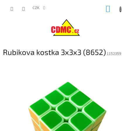
Přejít
NÁKUP
na
CZK
obsah
KOŠÍK
Rubikova kostka 3x3x3 (8652)
1152359