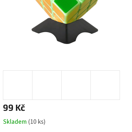
99 Kč
Měrná
Skladem
(
10 ks
)
cena: