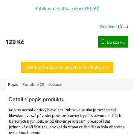
Rubikova kostka 3x3x3 (8669)
Skladem
(
10 ks
)
129 Kč
Do košíku
ZOBRAZIT VŠECHNY SOUVISEJÍCÍ PRODUKTY
Popis
Podobné (2)
Diskuze
Detailní popis produktu
Kdo by neznal klasický hlavolam.
Rubikova kostka je mechanický
hlavolam, ve své původní podobě tvořený krychlí složenou z dílčích
barevných krychliček, jehož úkolem je rotacemi přeuspořádat
jednotlivé dílčí části tak, aby každá strana celého tělesa byla obarvena
jen jednou barvou.