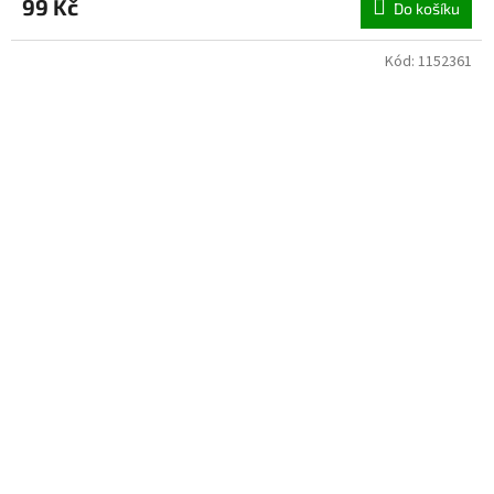
99 Kč
Do košíku
Kód:
1152361