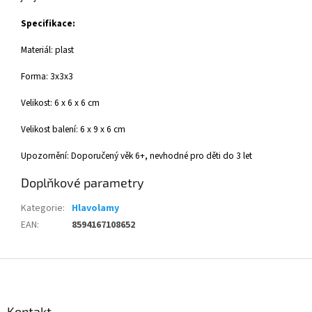
Specifikace:
Materiál: plast
Forma: 3x3x3
Velikost: 6 x 6 x 6 cm
Velikost balení: 6 x 9 x 6 cm
Upozornění: Doporučený věk 6+, nevhodné pro děti do 3 let
Doplňkové parametry
Kategorie
:
Hlavolamy
EAN
:
8594167108652
Z
á
p
a
Kontakt