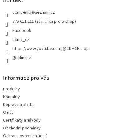
t
cdmc-info
@
seznam.cz
í
775 611 211 (zák. linka pro e-shop)
Facebook
cdmc_cz
https://www.youtube.com/@CDMCEshop
@cdmccz
Informace pro Vás
Prodejny
Kontakty
Doprava a platba
O nás
Certifikáty a návody
Obchodní podmínky
Ochrana osobních údajů