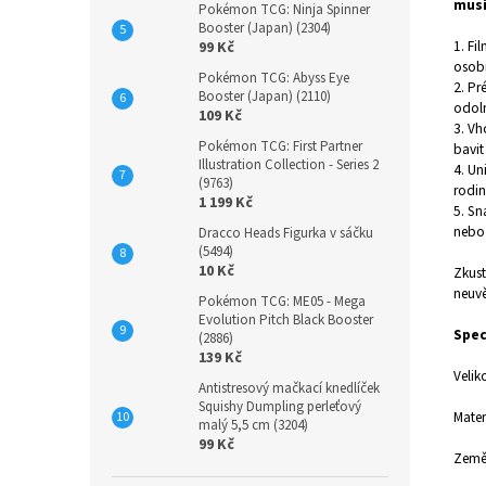
musí
Pokémon TCG: Ninja Spinner
Booster (Japan) (2304)
1. Fi
99 Kč
osob
Pokémon TCG: Abyss Eye
2. Pr
Booster (Japan) (2110)
odoln
109 Kč
3. Vh
Pokémon TCG: First Partner
bavit
Illustration Collection - Series 2
4. Un
(9763)
rodin
1 199 Kč
5. Sn
nebo 
Dracco Heads Figurka v sáčku
(5494)
10 Kč
Zkust
neuvě
Pokémon TCG: ME05 - Mega
Evolution Pitch Black Booster
Spec
(2886)
139 Kč
Velik
Antistresový mačkací knedlíček
Squishy Dumpling perleťový
Materi
malý 5,5 cm (3204)
99 Kč
Země