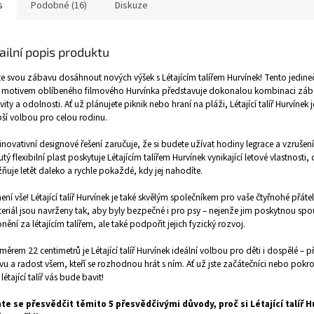
s
Podobné (16)
Diskuze
ailní popis produktu
e svou zábavu dosáhnout nových výšek s Létajícím talířem Hurvínek! Tento jedinečn
 s motivem oblíbeného filmového Hurvínka představuje dokonalou kombinaci záb
ivity a odolnosti. Ať už plánujete piknik nebo hraní na pláži, Létající talíř Hurvínek 
pší volbou pro celou rodinu.
inovativní designové řešení zaručuje, že si budete užívat hodiny legrace a vzrušení
utý flexibilní plast poskytuje Létajícím talířem Hurvínek vynikající letové vlastnosti,
uje letět daleko a rychle pokaždé, kdy jej nahodíte.
není vše! Létající talíř Hurvínek je také skvělým společníkem pro vaše čtyřnohé přátel
eriál jsou navrženy tak, aby byly bezpečné i pro psy – nejenže jim poskytnou sp
onění za létajícím talířem, ale také podpořit jejich fyzický rozvoj.
měrem 22 centimetrů je Létající talíř Hurvínek ideální volbou pro děti i dospělé – př
u a radost všem, kteří se rozhodnou hrát s ním. Ať už jste začátečníci nebo pokroč
létající talíř vás bude bavit!
te se přesvědčit těmito 5 přesvědčivými důvody, proč si Létající talíř 