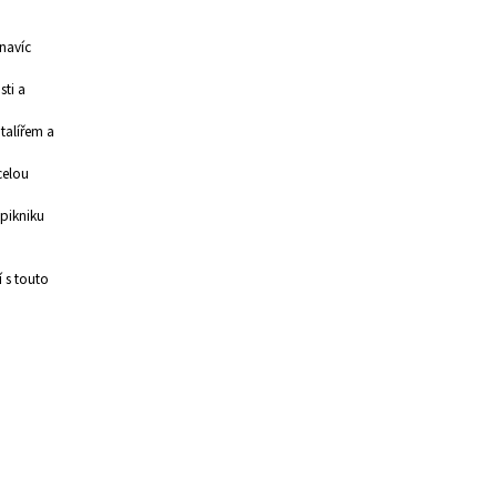
 navíc
sti a
talířem a
celou
 pikniku
í s touto