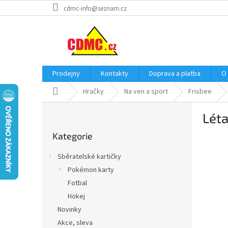
Přejít
cdmc-info@seznam.cz
na
obsah
Prodejny
Kontakty
Doprava a platba
O
Domů
Hračky
Na ven a sport
Frisbee
P
Léta
o
Přeskočit
s
Kategorie
kategorie
t
r
Sběratelské kartičky
a
Pokémon karty
n
Fotbal
n
í
Hokej
p
Novinky
a
Akce, sleva