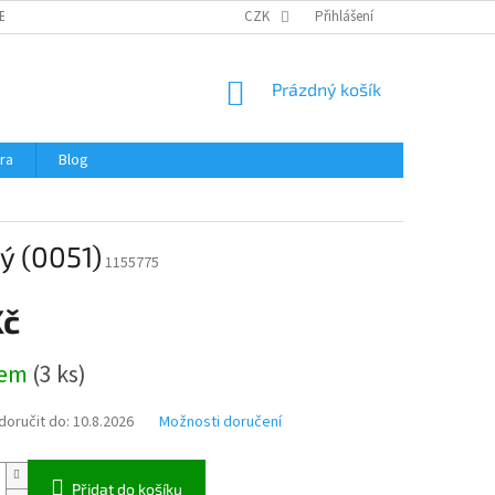
ERTIFIKÁTY A NÁVODY
OBCHODNÍ PODMÍNKY
CZK
Přihlášení
OCHRANA OSOBNÍCH 
NÁKUPNÍ
Prázdný košík
KOŠÍK
ra
Blog
ý (0051)
1155775
Kč
dem
(
3 ks
)
oručit do:
10.8.2026
Možnosti doručení
Přidat do košíku