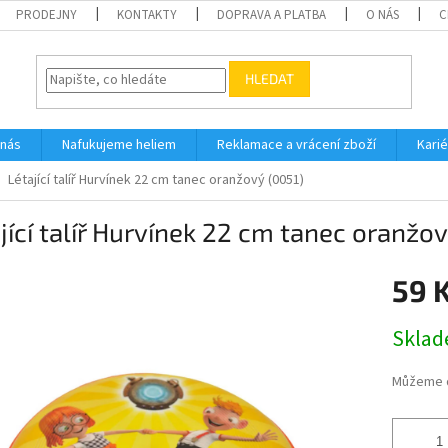
PRODEJNY
KONTAKTY
DOPRAVA A PLATBA
O NÁS
C
HLEDAT
 nás
Nafukujeme heliem
Reklamace a vrácení zboží
Karié
Létající talíř Hurvínek 22 cm tanec oranžový (0051)
jící talíř Hurvínek 22 cm tanec oranžov
59 
Měrná
Skla
cena:
Můžeme d