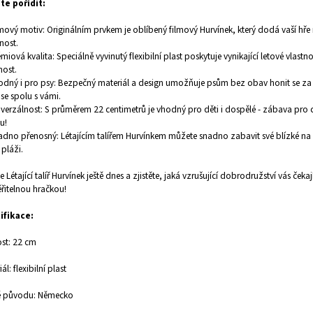
te pořídit:
lmový motiv: Originálním prvkem je oblíbený filmový Hurvínek, který dodá vaší hře
nost.
émiová kvalita: Speciálně vyvinutý flexibilní plast poskytuje vynikající letové vlastno
ost.
odný i pro psy: Bezpečný materiál a design umožňuje psům bez obav honit se za 
 se spolu s vámi.
iverzálnost: S průměrem 22 centimetrů je vhodný pro děti i dospělé - zábava pro 
u!
adno přenosný: Létajícím talířem Hurvínkem můžete snadno zabavit své blízké na
pláži.
e Létající talíř Hurvínek ještě dnes a zjistěte, jaká vzrušující dobrodružství vás čekaj
řitelnou hračkou!
ifikace:
ost: 22 cm
ál: flexibilní plast
 původu: Německo