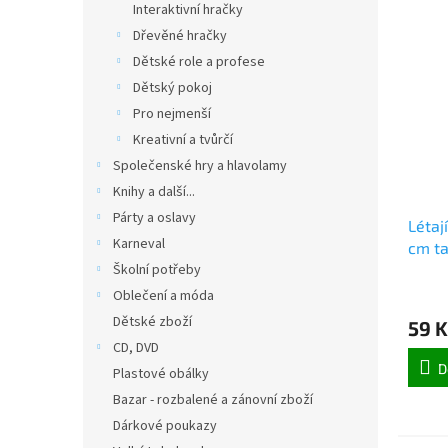
Interaktivní hračky
Dřevěné hračky
Dětské role a profese
Dětský pokoj
Pro nejmenší
Kreativní a tvůrčí
Společenské hry a hlavolamy
Knihy a další...
Párty a oslavy
Létaj
Karneval
cm ta
Školní potřeby
Oblečení a móda
Dětské zboží
59 K
CD, DVD
D
Plastové obálky
Bazar - rozbalené a zánovní zboží
Dárkové poukazy