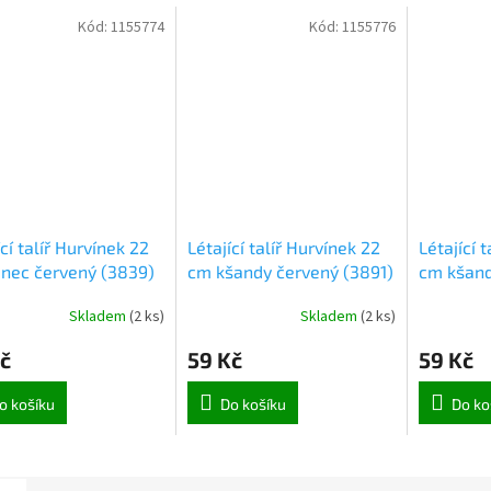
Kód:
1155774
Kód:
1155776
ící talíř Hurvínek 22
Létající talíř Hurvínek 22
Létající 
nec červený (3839)
cm kšandy červený (3891)
cm kšand
Skladem
(
2 ks
)
Skladem
(
2 ks
)
č
59 Kč
59 Kč
o košíku
Do košíku
Do ko