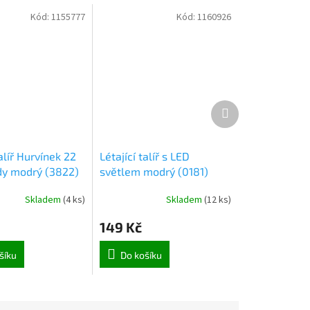
Kód:
1155777
Kód:
1160926
Další
produkt
talíř Hurvínek 22
Létající talíř s LED
y modrý (3822)
světlem modrý (0181)
Skladem
(
4 ks
)
Skladem
(
12 ks
)
149 Kč
šíku
Do košíku