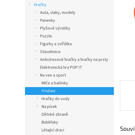
n
Hračky
e
Auta, vlaky, modely
l
Panenky
Plyšové výrobky
Puzzle
Figurky a zvířátka
Stavebnice
Antistresové hračky a hračky na prsty
Elektronická hra POP IT
Na ven a sport
Míče a balónky
Frisbee
Hračky do vody
Na písek
Dětské zbraně
Bublifuky
Souvi
Létající draci