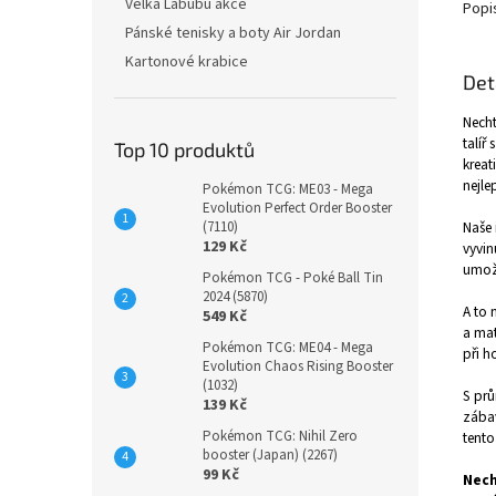
Velká Labubu akce
Popi
Pánské tenisky a boty Air Jordan
Kartonové krabice
Det
Necht
talíř
Top 10 produktů
kreat
nejle
Pokémon TCG: ME03 - Mega
Evolution Perfect Order Booster
(7110)
Naše 
129 Kč
vyvin
umožň
Pokémon TCG - Poké Ball Tin
2024 (5870)
A to 
549 Kč
a mat
Pokémon TCG: ME04 - Mega
při h
Evolution Chaos Rising Booster
(1032)
S prů
139 Kč
zábav
Pokémon TCG: Nihil Zero
tento 
booster (Japan) (2267)
99 Kč
Nech