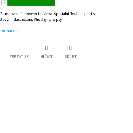
alíř s motivem filmového Hurvínka. Speciální flexibilní plast s
etovými vlastnostmi. Vhodný i pro psy.
informace
ZEPTAT SE
HLÍDAT
SDÍLET