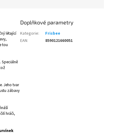
Doplňkové parametry
ý létající
Kategorie
:
Frisbee
avy,
EAN
:
8590121660051
je tou
. Speciálně
 což
e. Jeho tvar
oustu zábavy
ináší
ilí hráči,
Hurvínek