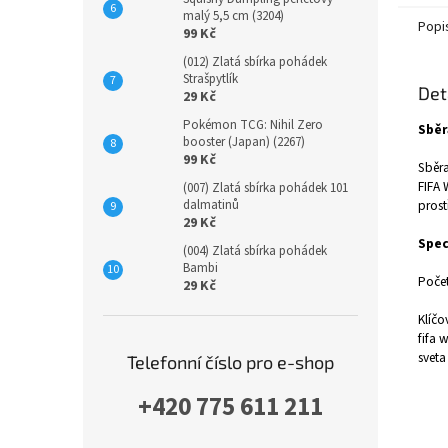
malý 5,5 cm (3204)
Popi
99 Kč
(012) Zlatá sbírka pohádek
Strašpytlík
Det
29 Kč
Pokémon TCG: Nihil Zero
Sběr
booster (Japan) (2267)
99 Kč
Sběra
FIFA 
(007) Zlatá sbírka pohádek 101
dalmatinů
prost
29 Kč
Spec
(004) Zlatá sbírka pohádek
Bambi
Počet
29 Kč
Klíčo
fifa 
sveta
Telefonní číslo pro e-shop
+420 775 611 211