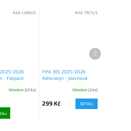
Kód:
1160233
Kód:
79171/1
Další
produkt
 2025/2026
FIFA 365 2025/2026
n - Fatpack
Adrenalyn - plechová
krabička (9246)
Skladem
(
15 ks
)
Skladem
(
2 ks
)
299 Kč
DETAIL
šíku