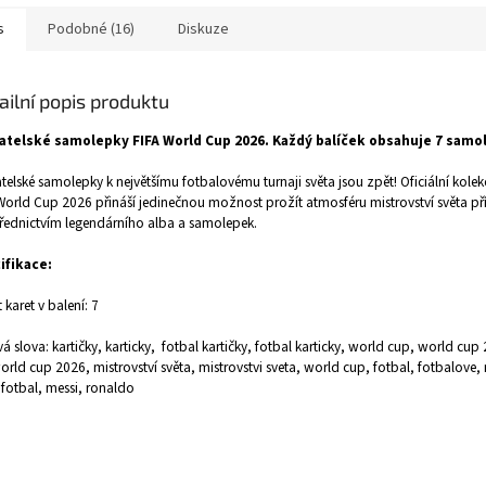
s
Podobné (16)
Diskuze
ailní popis produktu
atelské samolepky FIFA World Cup 2026. Každý balíček obsahuje 7 samo
telské samolepky k největšímu fotbalovému turnaji světa jsou zpět! Oficiální kolek
World Cup 2026 přináší jedinečnou možnost prožít atmosféru mistrovství světa p
řednictvím legendárního alba a samolepek.
ifikace:
 karet v balení: 7
vá slova: kartičky, karticky, fotbal kartičky, fotbal karticky, world cup, world cup 
world cup 2026, mistrovství světa, mistrovstvi sveta, world cup, fotbal, fotbalove, 
 fotbal, messi, ronaldo