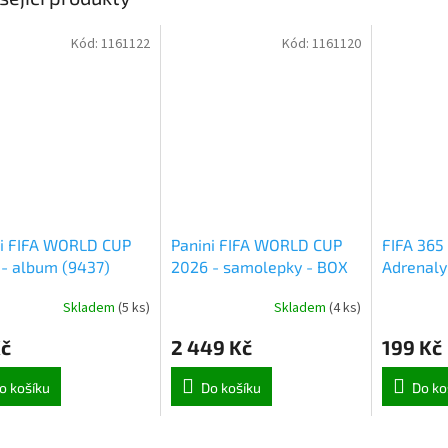
Kód:
1161122
Kód:
1161120
ni FIFA WORLD CUP
Panini FIFA WORLD CUP
FIFA 365
- album (9437)
2026 - samolepky - BOX
Adrenaly
50 ks (1133)
(9215)
Skladem
(
5 ks
)
Skladem
(
4 ks
)
Kč
2 449 Kč
199 Kč
o košíku
Do košíku
Do ko