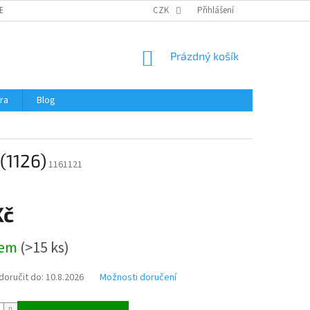
ERTIFIKÁTY A NÁVODY
OBCHODNÍ PODMÍNKY
CZK
Přihlášení
OCHRANA OSOBNÍCH 
NÁKUPNÍ
Prázdný košík
KOŠÍK
ra
Blog
(1126)
1161121
Kč
dem
(
>15 ks
)
oručit do:
10.8.2026
Možnosti doručení