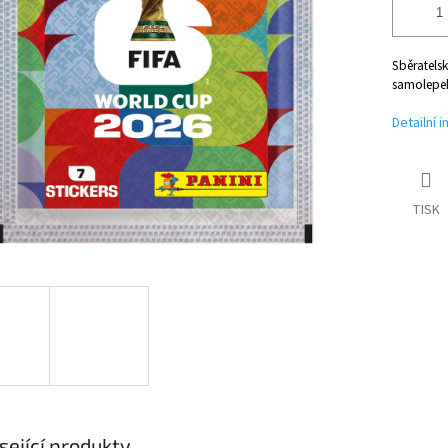
Sběratels
samolepe
Detailní 
TISK
sející produkty