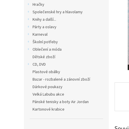
n
Hračky
e
Společenské hry a hlavolamy
l
Knihy a další...
Párty a oslavy
Karneval
Školní potřeby
Oblečení a móda
Dětské zboží
CD, DVD
Plastové obálky
Bazar - rozbalené a zánovní zboží
Dárkové poukazy
Velká Labubu akce
Pánské tenisky a boty Air Jordan
Kartonové krabice
Souvi