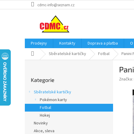
Přejít
cdmc-info@seznam.cz
na
obsah
Prodejny
Kontakty
Doprava a platba
O
Domů
Sběratelské kartičky
Fotbal
Panini
P
Pan
o
Přeskočit
s
Značka:
Kategorie
kategorie
t
r
Sběratelské kartičky
a
Pokémon karty
n
Fotbal
n
í
Hokej
p
Novinky
a
Akce, sleva