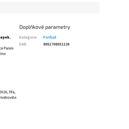
Doplňkové parametry
lepek.
Kategorie
:
Fotbal
EAN
:
8051708031126
ce Panini
římo
2026, fifa,
mistrovstvi