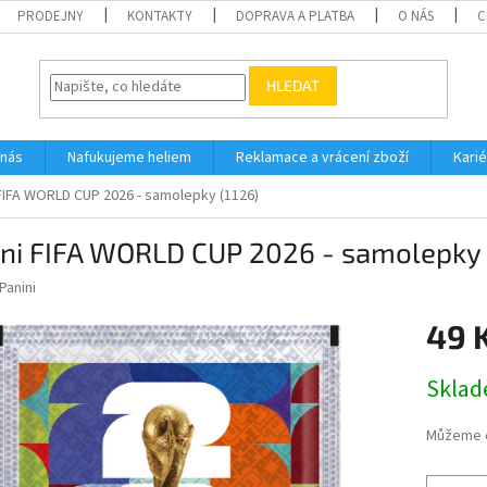
PRODEJNY
KONTAKTY
DOPRAVA A PLATBA
O NÁS
C
HLEDAT
 nás
Nafukujeme heliem
Reklamace a vrácení zboží
Karié
 FIFA WORLD CUP 2026 - samolepky (1126)
ini FIFA WORLD CUP 2026 - samolepky 
Panini
49 
Měrná
Skla
cena:
Můžeme d