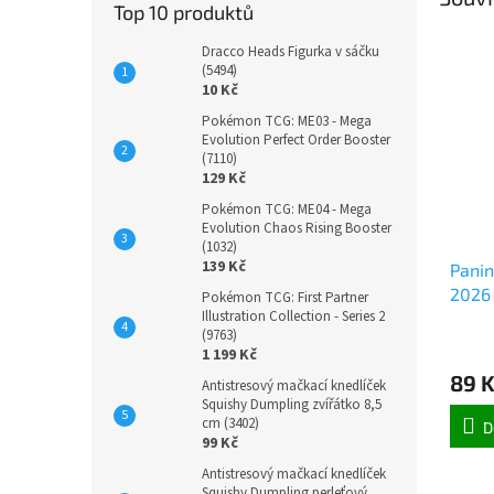
Top 10 produktů
Dracco Heads Figurka v sáčku
(5494)
10 Kč
Pokémon TCG: ME03 - Mega
Evolution Perfect Order Booster
(7110)
129 Kč
Pokémon TCG: ME04 - Mega
Evolution Chaos Rising Booster
(1032)
139 Kč
Pani
2026 
Pokémon TCG: First Partner
Illustration Collection - Series 2
(9763)
1 199 Kč
89 
Antistresový mačkací knedlíček
Squishy Dumpling zvířátko 8,5
cm (3402)
D
99 Kč
Antistresový mačkací knedlíček
Squishy Dumpling perleťový