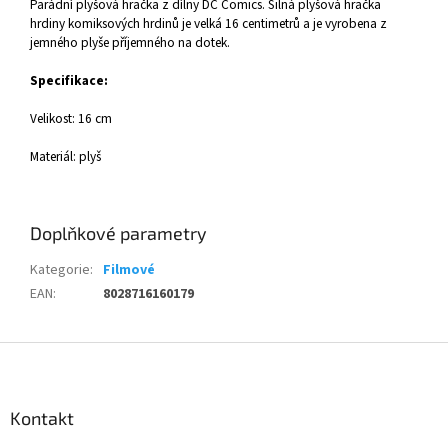
Parádní plyšová hračka z dílny DC Comics. Silná plyšová hračka
hrdiny komiksových hrdinů je velká 16 centimetrů a je vyrobena z
jemného plyše příjemného na dotek.
Specifikace:
Velikost: 16 cm
Materiál: plyš
Doplňkové parametry
Kategorie
:
Filmové
EAN
:
8028716160179
Z
á
p
a
Kontakt
t