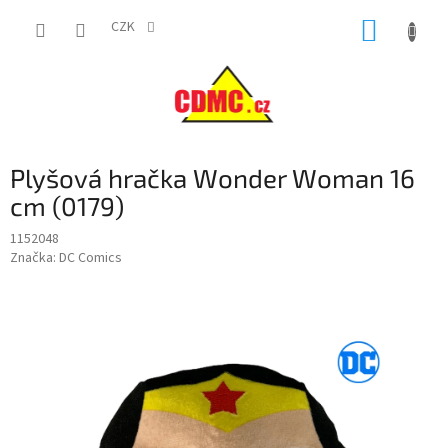
Přejít
NÁKUP
na
CZK
obsah
KOŠÍK
Plyšová hračka Wonder Woman 16
cm (0179)
1152048
Značka:
DC Comics