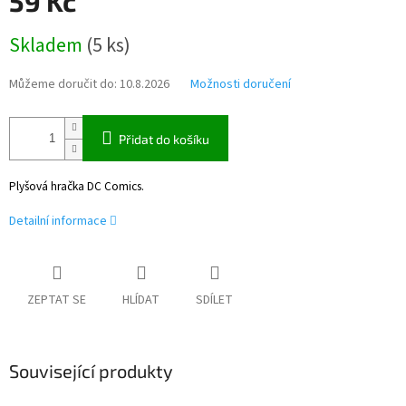
59 Kč
Měrná
Skladem
(
5 ks
)
cena:
Můžeme doručit do:
10.8.2026
Možnosti doručení
Přidat do košíku
Plyšová hračka DC Comics.
Detailní informace
ZEPTAT SE
HLÍDAT
SDÍLET
Související produkty