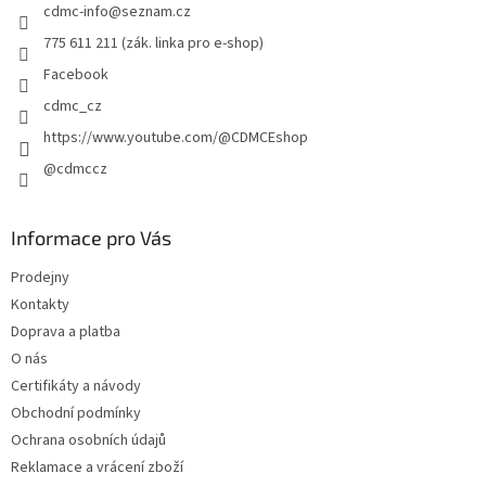
cdmc-info
@
seznam.cz
í
775 611 211 (zák. linka pro e-shop)
Facebook
cdmc_cz
https://www.youtube.com/@CDMCEshop
@cdmccz
Informace pro Vás
Prodejny
Kontakty
Doprava a platba
O nás
Certifikáty a návody
Obchodní podmínky
Ochrana osobních údajů
Reklamace a vrácení zboží