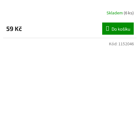
Skladem
(
6 ks
)
59 Kč
Do košíku
Kód:
1152046