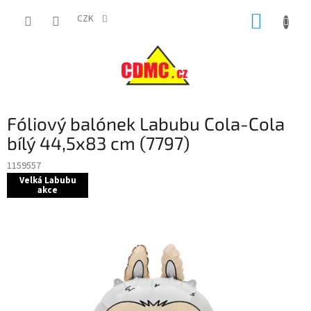
Přejít
NÁKUP
na
CZK
obsah
KOŠÍK
Fóliový balónek Labubu Cola-Cola
bílý 44,5x83 cm (7797)
1159557
Velká Labubu
akce