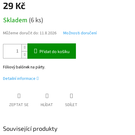
29 Kč
Měrná
Skladem
(
6 ks
)
cena:
Můžeme doručit do:
11.8.2026
Možnosti doručení
Přidat do košíku
Fóliový balónek na párty.
Detailní informace
ZEPTAT SE
HLÍDAT
SDÍLET
Související produkty