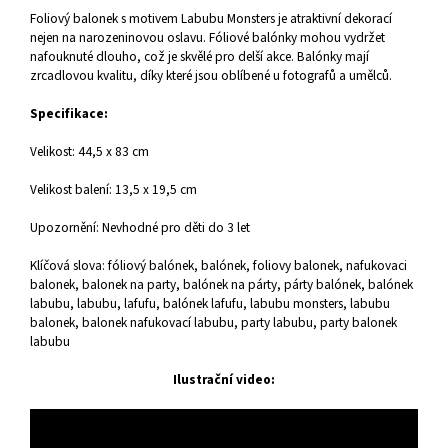
Foliový balonek s motivem Labubu Monsters je atraktivní dekorací
nejen na narozeninovou oslavu. Fóliové balónky mohou vydržet
nafouknuté dlouho, což je skvělé pro delší akce. Balónky mají
zrcadlovou kvalitu, díky které jsou oblíbené u fotografů a umělců.
Specifikace:
Velikost: 44,5 x 83 cm
Velikost balení: 13,5 x 19,5 cm
Upozornění: Nevhodné pro děti do 3 let
Klíčová slova: fóliový balónek, balónek, foliovy balonek, nafukovaci
balonek, balonek na party, balónek na párty, párty balónek, balónek
labubu, labubu, lafufu, balónek lafufu, labubu monsters, labubu
balonek, balonek nafukovací labubu, party labubu, party balonek
labubu
Ilustrační video: