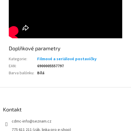
Doplňkové parametry
Kategorie
:
Filmové a seriálové postavičky
EAN
:
6900005557797
Barva balónku
:
Bílá
Z
á
p
a
Kontakt
t
cdmc-info
@
seznam.cz
í
775 611 211 (zák. linka pro e-shop)