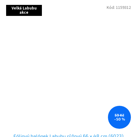
Kód:
1159312
Velká Labubu
akce
59 Kč
–50 %
Fóliový balónek Labubu růžový 66 x 48 cm (6023)