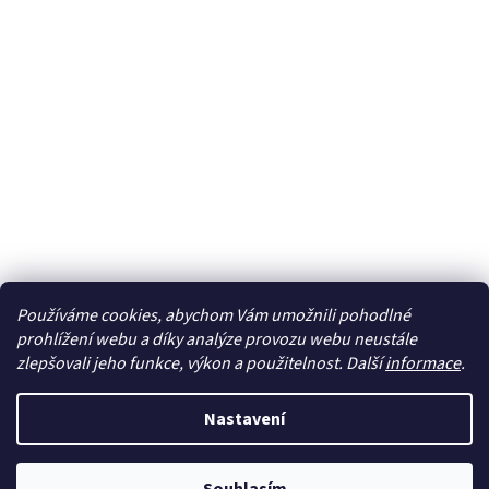
Používáme cookies, abychom Vám umožnili pohodlné
Sledovat na Instagramu
prohlížení webu a díky analýze provozu webu neustále
zlepšovali jeho funkce, výkon a použitelnost. Další
informace
.
Vytvořil Shoptet
Nastavení
Copyright 2026
cdmc.cz
. Všechna práva vyhrazena.
Upravit