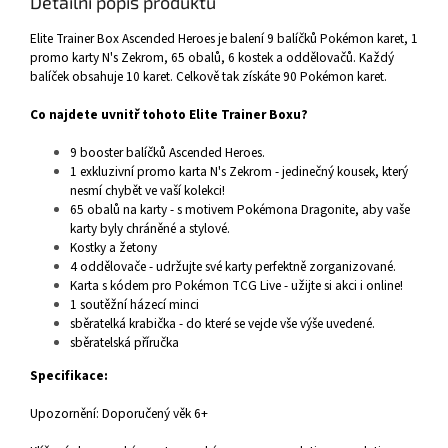
Detailní popis produktu
Elite Trainer Box Ascended Heroes je balení 9 balíčků Pokémon karet, 1
promo karty N's Zekrom, 65 obalů, 6 kostek a oddělovačů. Každý
balíček obsahuje 10 karet. Celkově tak získáte 90 Pokémon karet.
Co najdete uvnitř tohoto Elite Trainer Boxu?
9 booster balíčků Ascended Heroes.
1 exkluzivní promo karta N's Zekrom - jedinečný kousek, který
nesmí chybět ve vaší kolekci!
65 obalů na karty - s motivem Pokémona Dragonite, aby vaše
karty byly chráněné a stylové.
Kostky a žetony
4 oddělovače - udržujte své karty perfektně zorganizované.
Karta s kódem pro Pokémon TCG Live - užijte si akci i online!
1 soutěžní házecí minci
sběratelká krabička - do které se vejde vše výše uvedené.
sběratelská příručka
Specifikace:
Upozornění: Doporučený věk 6+