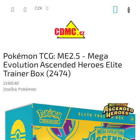
Přejít
NÁKUP
na
CZK
obsah
KOŠÍK
Pokémon TCG: ME2.5 - Mega
Evolution Ascended Heroes Elite
Trainer Box (2474)
1160140
Značka:
Pokémon