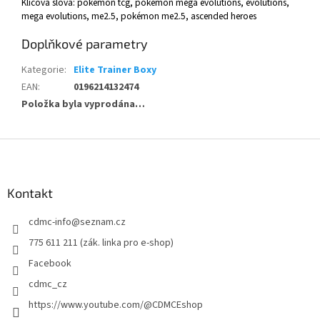
Klíčová slova: pokémon tcg, pokémon mega evolutions, evolutions,
mega evolutions, me2.5, pokémon me2.5, ascended heroes
Doplňkové parametry
Kategorie
:
Elite Trainer Boxy
EAN
:
0196214132474
Položka byla vyprodána…
Z
á
p
a
Kontakt
t
cdmc-info
@
seznam.cz
í
775 611 211 (zák. linka pro e-shop)
Facebook
cdmc_cz
https://www.youtube.com/@CDMCEshop