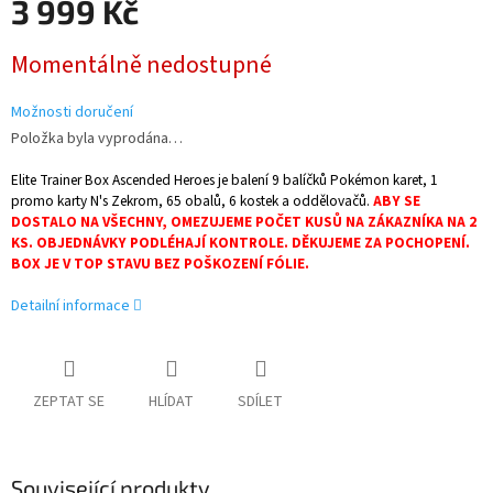
3 999 Kč
Měrná
Momentálně nedostupné
cena:
Možnosti doručení
Položka byla vyprodána…
Elite Trainer Box Ascended Heroes je balení 9 balíčků Pokémon karet, 1
promo karty N's Zekrom, 65 obalů, 6 kostek a oddělovačů.
ABY SE
DOSTALO NA VŠECHNY, OMEZUJEME POČET KUSŮ NA ZÁKAZNÍKA NA 2
KS. OBJEDNÁVKY PODLÉHAJÍ KONTROLE. DĚKUJEME ZA POCHOPENÍ.
BOX JE V TOP STAVU BEZ POŠKOZENÍ FÓLIE.
Detailní informace
ZEPTAT SE
HLÍDAT
SDÍLET
Související produkty