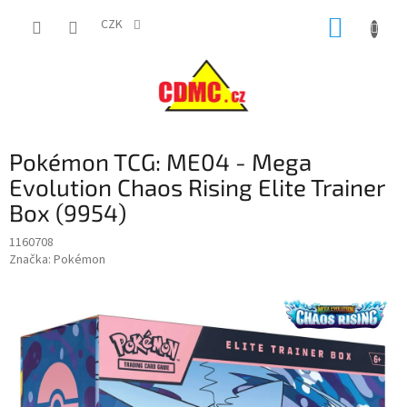
Přejít
NÁKUP
na
CZK
obsah
KOŠÍK
Pokémon TCG: ME04 - Mega
Evolution Chaos Rising Elite Trainer
Box (9954)
1160708
Značka:
Pokémon