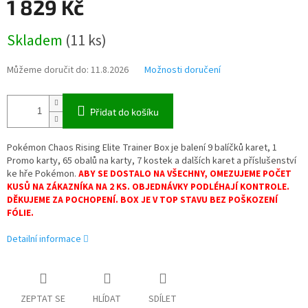
1 829 Kč
Měrná
Skladem
(
11 ks
)
cena:
Můžeme doručit do:
11.8.2026
Možnosti doručení
Přidat do košíku
Pokémon Chaos Rising Elite Trainer Box je balení 9 balíčků karet, 1
Promo karty, 65 obalů na karty, 7 kostek a dalších karet a příslušenství
ke hře Pokémon.
ABY SE DOSTALO NA VŠECHNY, OMEZUJEME POČET
KUSŮ NA ZÁKAZNÍKA NA 2 KS. OBJEDNÁVKY PODLÉHAJÍ KONTROLE.
DĚKUJEME ZA POCHOPENÍ. BOX JE V TOP STAVU BEZ POŠKOZENÍ
FÓLIE.
Detailní informace
ZEPTAT SE
HLÍDAT
SDÍLET