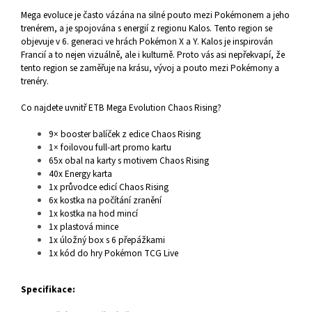
Mega evoluce je často vázána na silné pouto mezi Pokémonem a jeho
trenérem, a je spojována s energií z regionu Kalos. Tento region se
objevuje v 6. generaci ve hrách Pokémon X a Y. Kalos je inspirován
Francií a to nejen vizuálně, ale i kulturně. Proto vás asi nepřekvapí, že
tento region se zaměřuje na krásu, vývoj a pouto mezi Pokémony a
trenéry.
Co najdete uvnitř ETB Mega Evolution Chaos Rising?
9× booster balíček z edice Chaos Rising
1× foilovou full-art promo kartu
65x obal na karty s motivem Chaos Rising
40x Energy karta
1x průvodce edicí Chaos Rising
6x kostka na počítání zranění
1x kostka na hod mincí
1x plastová mince
1x úložný box s 6 přepážkami
1x kód do hry Pokémon TCG Live
Specifikace: