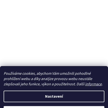
Používáme cookies, abychom Vám umožnili pohodlné
Sledovat na Instagramu
prohlížení webu a díky analýze provozu webu neustále
zlepšovali jeho funkce, výkon a použitelnost. Další
informace
.
Vytvořil Shoptet
Nastavení
Copyright 2026
cdmc.cz
. Všechna práva vyhrazena.
Upravit