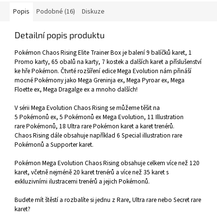
Popis
Podobné (16)
Diskuze
Detailní popis produktu
Pokémon Chaos Rising Elite Trainer Box je balení 9 balíčků karet, 1
Promo karty, 65 obalů na karty, 7 kostek a dalších karet a příslušenství
ke hře Pokémon. Čtvrté rozšíření edice Mega Evolution nám přináší
mocné Pokémony jako Mega Greninja ex, Mega Pyroar ex, Mega
Floette ex, Mega Dragalge ex a mnoho dalších!
V sérii Mega Evolution Chaos Rising se můžeme těšit na
5 Pokémonů ex, 5 Pokémonů ex Mega Evolution, 11 Illustration
rare Pokémonů, 18 Ultra rare Pokémon karet a karet trenérů.
Chaos Rising dále obsahuje například 6 Special illustration rare
Pokémonů a Supporter karet.
Pokémon Mega Evolution Chaos Rising obsahuje celkem více než 120
karet, včetně nejméně 20 karet trenérů a více než 35 karet s
exkluzivními ilustracemi trenérů a jejich Pokémonů.
Budete mít štěstí a rozbalíte si jednu z Rare, Ultra rare nebo Secret rare
karet?