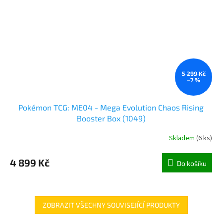
5 299 Kč
–7 %
Pokémon TCG: ME04 - Mega Evolution Chaos Rising
Booster Box (1049)
Skladem
(
6 ks
)
4 899 Kč
Do košíku
ZOBRAZIT VŠECHNY SOUVISEJÍCÍ PRODUKTY