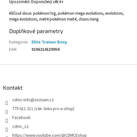
Upozornění: Doporučený věk 6+
Klíčová slova: pokémon tcg, pokémon mega evolutions, evolutions,
mega evolutions, me04 pokémon me04, chaos rising
Doplňkové parametry
Kategorie
:
Elite Trainer Boxy
EAN
:
0196214139954
Z
á
p
a
Kontakt
t
cdmc-info
@
seznam.cz
í
775 611 211 (zák. linka pro e-shop)
Facebook
cdmc_cz
https://www.youtube.com/@CDMCEshop