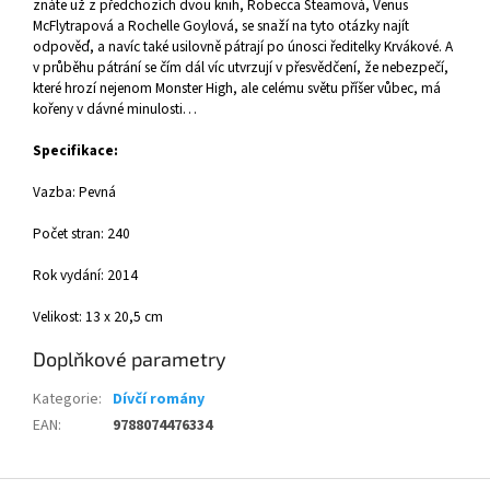
znáte už z předchozích dvou knih, Robecca Steamová, Venus
McFlytrapová a Rochelle Goylová, se snaží na tyto otázky najít
odpověď, a navíc také usilovně pátrají po únosci ředitelky Krvákové. A
v průběhu pátrání se čím dál víc utvrzují v přesvědčení, že nebezpečí,
které hrozí nejenom Monster High, ale celému světu příšer vůbec, má
kořeny v dávné minulosti…
Specifikace:
Vazba: Pevná
Počet stran: 240
Rok vydání: 2014
Velikost: 13 x 20,5 cm
Doplňkové parametry
Kategorie
:
Dívčí romány
EAN
:
9788074476334
Z