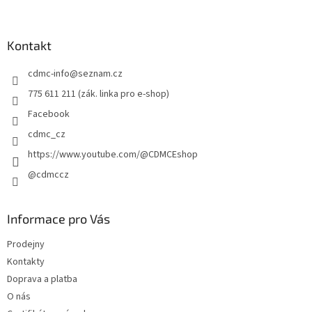
á
p
a
Kontakt
t
cdmc-info
@
seznam.cz
í
775 611 211 (zák. linka pro e-shop)
Facebook
cdmc_cz
https://www.youtube.com/@CDMCEshop
@cdmccz
Informace pro Vás
Prodejny
Kontakty
Doprava a platba
O nás