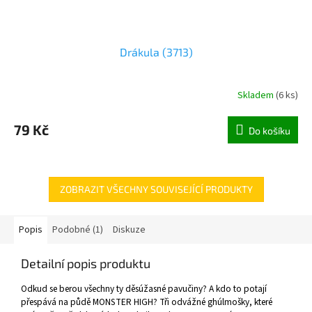
Drákula (3713)
Skladem
(
6 ks
)
79 Kč
Do košíku
ZOBRAZIT VŠECHNY SOUVISEJÍCÍ PRODUKTY
Popis
Podobné (1)
Diskuze
Detailní popis produktu
Odkud se berou všechny ty děsúžasné pavučiny? A kdo to potají
přespává na půdě MONSTER HIGH? Tři odvážné ghúlmošky, které