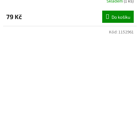
Skladem
(
1 ks
)
79 Kč
Do košíku
Kód:
1152961