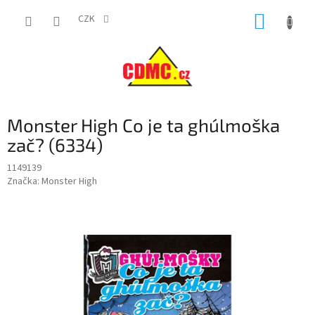
Přejít
NÁKUP
na
CZK
obsah
KOŠÍK
Monster High Co je ta ghúlmoška
zač? (6334)
1149139
Značka:
Monster High