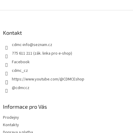
Z
á
p
a
Kontakt
t
cdmc-info
@
seznam.cz
í
775 611 211 (zák. linka pro e-shop)
Facebook
cdmc_cz
https://www.youtube.com/@CDMCEshop
@cdmccz
Informace pro Vás
Prodejny
Kontakty
Doprava a platba