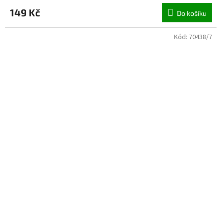
149 Kč
Do košíku
Kód:
70438/7