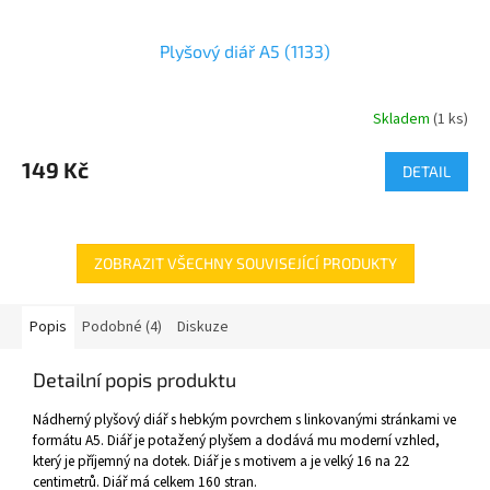
Plyšový diář A5 (1133)
Skladem
(
1 ks
)
149 Kč
DETAIL
ZOBRAZIT VŠECHNY SOUVISEJÍCÍ PRODUKTY
Popis
Podobné (4)
Diskuze
Detailní popis produktu
Nádherný plyšový diář s hebkým povrchem s linkovanými stránkami ve
formátu A5. Diář je potažený plyšem a dodává mu moderní vzhled,
který je příjemný na dotek. Diář je s motivem a je velký 16 na 22
centimetrů. Diář má celkem 160 stran.