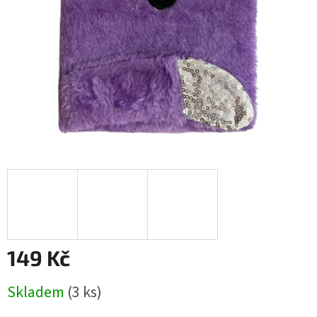
149 Kč
Měrná
Skladem
(
3 ks
)
cena: