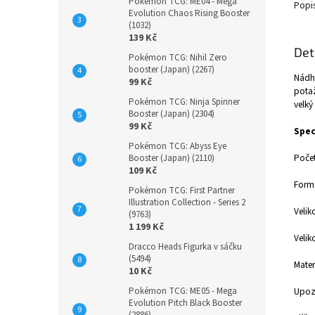
Pokémon TCG: ME04 - Mega
Popi
Evolution Chaos Rising Booster
(1032)
139 Kč
Det
Pokémon TCG: Nihil Zero
booster (Japan) (2267)
Nádhe
99 Kč
potaž
Pokémon TCG: Ninja Spinner
velký
Booster (Japan) (2304)
99 Kč
Spec
Pokémon TCG: Abyss Eye
Počet
Booster (Japan) (2110)
109 Kč
Formá
Pokémon TCG: First Partner
Illustration Collection - Series 2
Velik
(9763)
1 199 Kč
Velik
Dracco Heads Figurka v sáčku
(5494)
Mater
10 Kč
Pokémon TCG: ME05 - Mega
Upozo
Evolution Pitch Black Booster