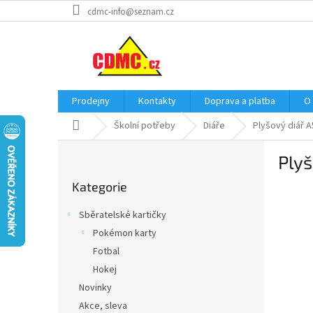
Přejít
cdmc-info@seznam.cz
na
obsah
Prodejny
Kontakty
Doprava a platba
O
Domů
Školní potřeby
Diáře
Plyšový diář A5
P
Plyš
o
Přeskočit
s
Kategorie
kategorie
t
r
Sběratelské kartičky
a
Pokémon karty
n
Fotbal
n
í
Hokej
p
Novinky
a
Akce, sleva