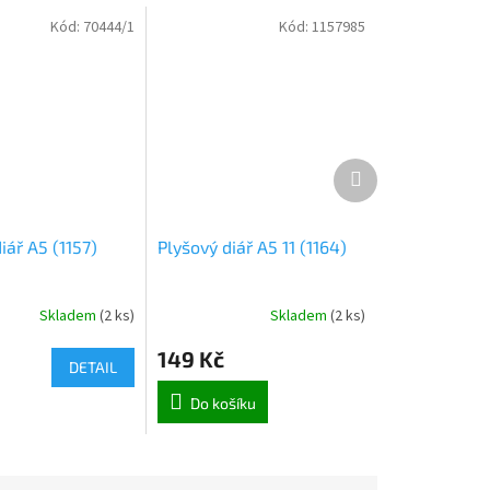
Kód:
70444/1
Kód:
1157985
Další
produkt
iář A5 (1157)
Plyšový diář A5 11 (1164)
Skladem
(
2 ks
)
Skladem
(
2 ks
)
149 Kč
DETAIL
Do košíku