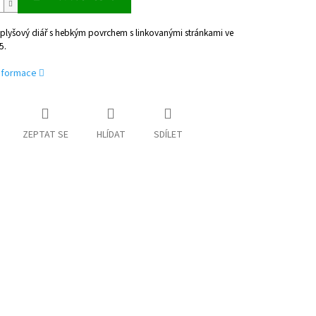
plyšový diář s hebkým povrchem s linkovanými stránkami ve
5.
informace
ZEPTAT SE
HLÍDAT
SDÍLET