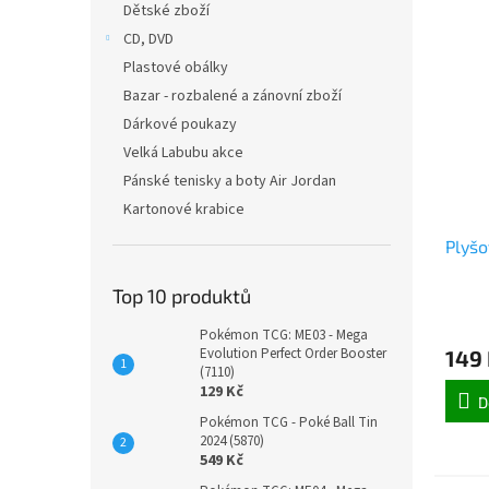
Dětské zboží
CD, DVD
Plastové obálky
Bazar - rozbalené a zánovní zboží
Dárkové poukazy
Velká Labubu akce
Pánské tenisky a boty Air Jordan
Kartonové krabice
Plyšo
Top 10 produktů
Pokémon TCG: ME03 - Mega
Evolution Perfect Order Booster
149
(7110)
129 Kč
D
Pokémon TCG - Poké Ball Tin
2024 (5870)
549 Kč