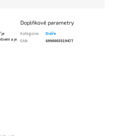
Doplňkové parametry
 je
Kategorie
:
Diáře
tivem a je
EAN
:
6990003519477