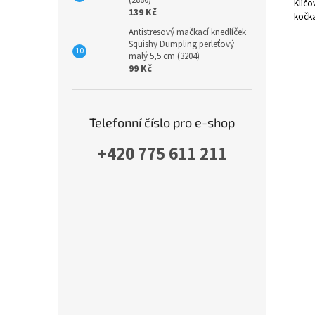
(2886)
Klíčo
139 Kč
kočka
Antistresový mačkací knedlíček
Squishy Dumpling perleťový
malý 5,5 cm (3204)
99 Kč
Telefonní číslo pro e-shop
+420 775 611 211