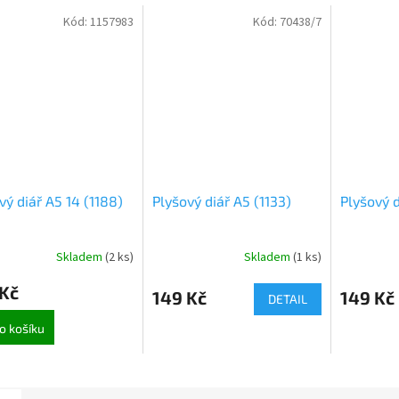
Kód:
1157983
Kód:
70438/7
vý diář A5 14 (1188)
Plyšový diář A5 (1133)
Plyšový d
Skladem
(
2 ks
)
Skladem
(
1 ks
)
 Kč
149 Kč
149 Kč
DETAIL
o košíku