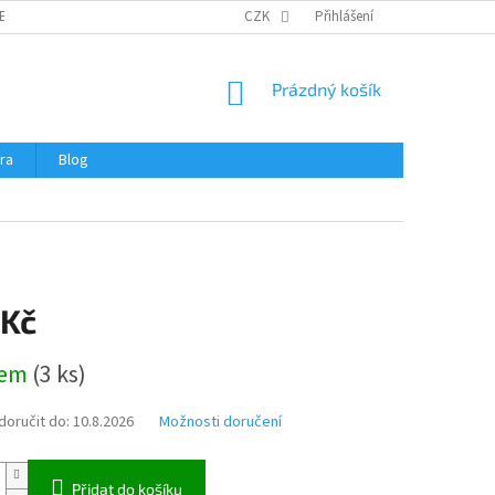
ERTIFIKÁTY A NÁVODY
OBCHODNÍ PODMÍNKY
CZK
Přihlášení
OCHRANA OSOBNÍCH 
NÁKUPNÍ
Prázdný košík
KOŠÍK
ra
Blog
 Kč
dem
(
3 ks
)
oručit do:
10.8.2026
Možnosti doručení
Přidat do košíku