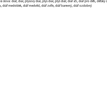
vá slova: diář, diar, plysovy diar, plys diar, plyš diář, diář a5, diář pro děti, dětský d
, diář medvídek, diář medvěd, diář zvíře, diář barevný, diář ozdobný