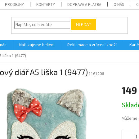
PRODEJNY
KONTAKTY
DOPRAVA A PLATBA
O NÁS
C
HLEDAT
 nás
Nafukujeme heliem
Reklamace a vrácení zboží
Karié
 liška 1 (9477)
ový diář A5 liška 1 (9477)
1161206
149
Měrná
Skla
cena:
Můžeme d