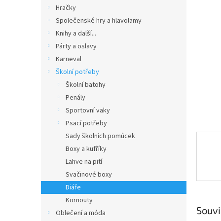
n
Hračky
e
Společenské hry a hlavolamy
l
Knihy a další...
Párty a oslavy
Karneval
Školní potřeby
Školní batohy
Penály
Sportovní vaky
Psací potřeby
Sady školních pomůcek
Boxy a kufříky
Lahve na pití
Svačinové boxy
Diáře
Kornouty
Souvi
Oblečení a móda