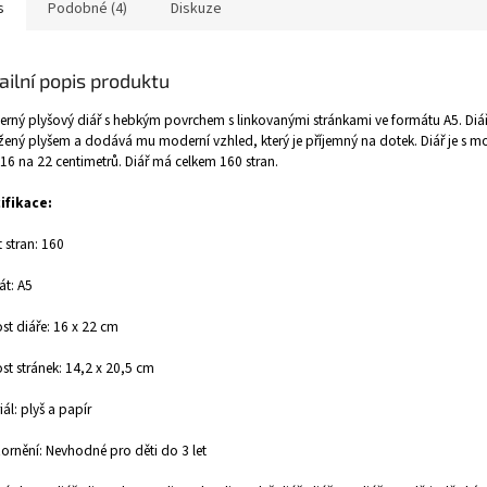
s
Podobné (4)
Diskuze
ailní popis produktu
rný plyšový diář s hebkým povrchem s linkovanými stránkami ve formátu A5. Diář
ený plyšem a dodává mu moderní vzhled, který je příjemný na dotek. Diář je s mo
 16 na 22 centimetrů. Diář má celkem 160 stran.
ifikace:
 stran: 160
t: A5
ost diáře: 16 x 22 cm
ost stránek: 14,2 x 20,5 cm
iál: plyš a papír
rnění: Nevhodné pro děti do 3 let