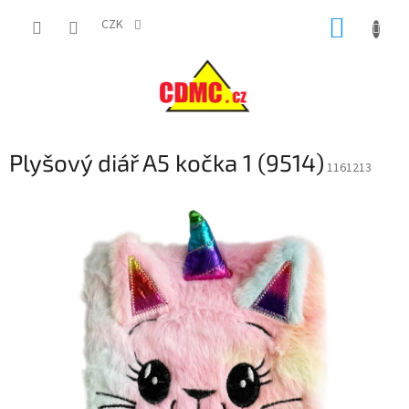
Přejít
NÁKUP
na
CZK
obsah
KOŠÍK
Plyšový diář A5 kočka 1 (9514)
1161213