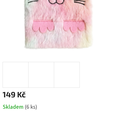
149 Kč
Měrná
Skladem
(
6 ks
)
cena: