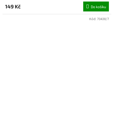
149 Kč
Do košíku
Kód:
70438/7