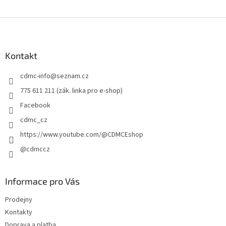
Z
á
p
a
Kontakt
t
cdmc-info
@
seznam.cz
í
775 611 211 (zák. linka pro e-shop)
Facebook
cdmc_cz
https://www.youtube.com/@CDMCEshop
@cdmccz
Informace pro Vás
Prodejny
Kontakty
Doprava a platba