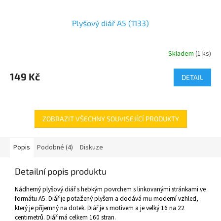
Plyšový diář A5 (1133)
Skladem
(
1 ks
)
149 Kč
DETAIL
ZOBRAZIT VŠECHNY SOUVISEJÍCÍ PRODUKTY
Popis
Podobné (4)
Diskuze
Detailní popis produktu
Nádherný plyšový diář s hebkým povrchem s linkovanými stránkami ve
formátu A5. Diář je potažený plyšem a dodává mu moderní vzhled,
který je příjemný na dotek. Diář je s motivem a je velký 16 na 22
centimetrů. Diář má celkem 160 stran.