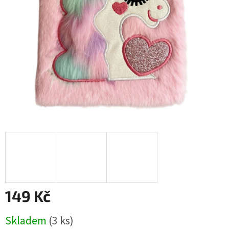
149 Kč
Měrná
Skladem
(
3 ks
)
cena: