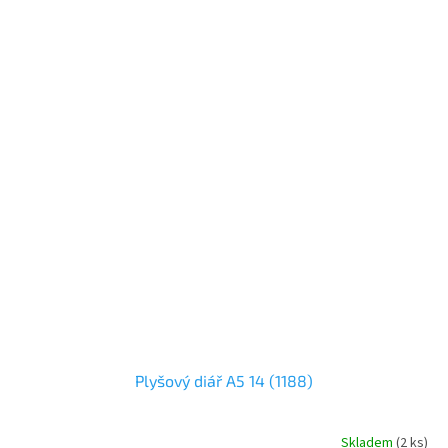
Plyšový diář A5 14 (1188)
Skladem
(
2 ks
)