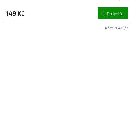
149 Kč
Do košíku
Kód:
70438/7