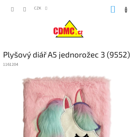
Přejít
NÁKUP
na
CZK
obsah
KOŠÍK
Plyšový diář A5 jednorožec 3 (9552)
1161204