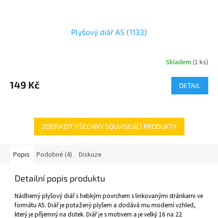
Plyšový diář A5 (1133)
Skladem
(
1 ks
)
149 Kč
DETAIL
ZOBRAZIT VŠECHNY SOUVISEJÍCÍ PRODUKTY
Popis
Podobné (4)
Diskuze
Detailní popis produktu
Nádherný plyšový diář s hebkým povrchem s linkovanými stránkami ve
formátu A5. Diář je potažený plyšem a dodává mu moderní vzhled,
který je příjemný na dotek. Diář je s motivem a je velký 16 na 22