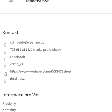
EAN
:
6990003519552
Z
á
p
a
Kontakt
t
cdmc-info
@
seznam.cz
í
775 611 211 (zák. linka pro e-shop)
Facebook
cdmc_cz
https://www.youtube.com/@CDMCEshop
@cdmccz
Informace pro Vás
Prodejny
Kontakty