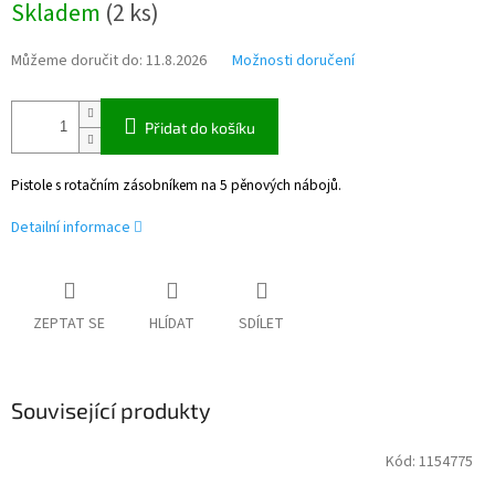
Skladem
(
2 ks
)
cena:
Můžeme doručit do:
11.8.2026
Možnosti doručení
Přidat do košíku
Pistole s rotačním zásobníkem na 5 pěnových nábojů.
Detailní informace
ZEPTAT SE
HLÍDAT
SDÍLET
Související produkty
Kód:
1154775