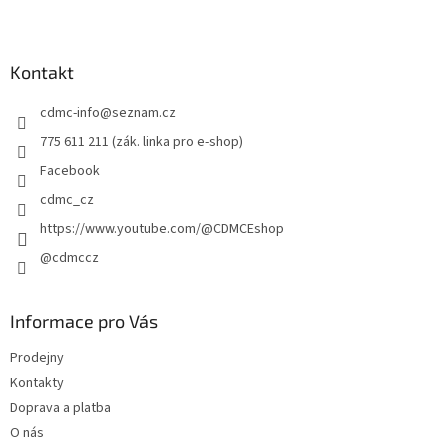
Z
á
p
a
Kontakt
t
cdmc-info
@
seznam.cz
í
775 611 211 (zák. linka pro e-shop)
Facebook
cdmc_cz
https://www.youtube.com/@CDMCEshop
@cdmccz
Informace pro Vás
Prodejny
Kontakty
Doprava a platba
O nás