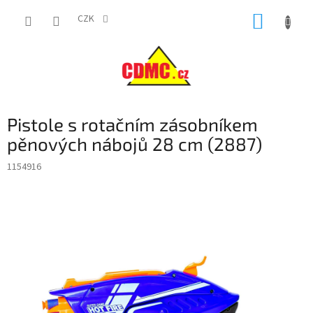
Přejít
NÁKUP
na
CZK
obsah
KOŠÍK
Pistole s rotačním zásobníkem
pěnových nábojů 28 cm (2887)
1154916