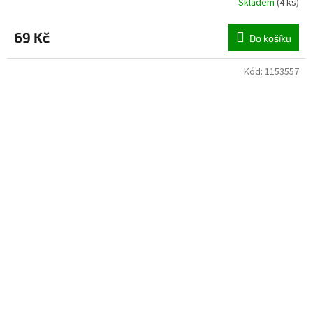
Skladem
(
4 ks
)
69 Kč
Do košíku
Kód:
1153557