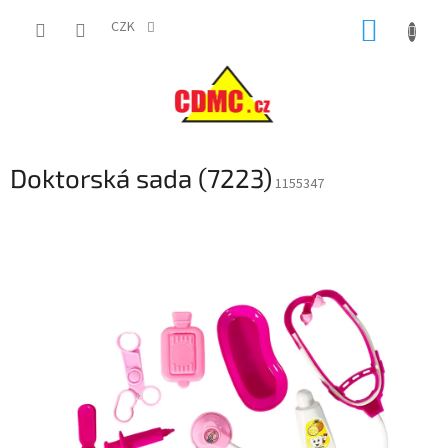
Přejít
NÁKUP
na
CZK
obsah
KOŠÍK
Doktorská sada (7223)
1155347