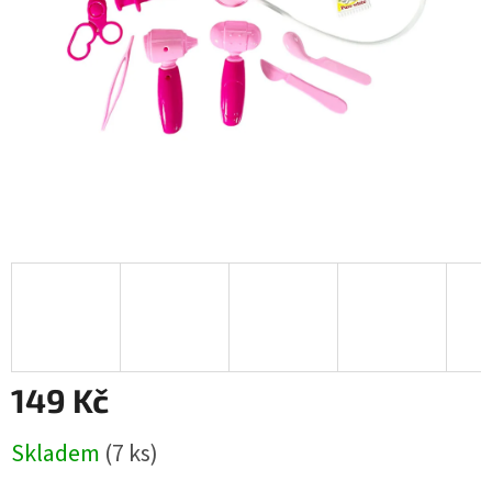
149 Kč
Měrná
Skladem
(
7 ks
)
cena: