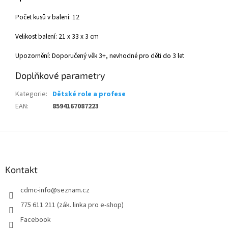
Počet kusů v balení: 12
Velikost balení: 21 x 33 x 3 cm
Upozornění: Doporučený věk 3+, nevhodné pro děti do 3 let
Doplňkové parametry
Kategorie
:
Dětské role a profese
EAN
:
8594167087223
Z
á
p
a
Kontakt
t
cdmc-info
@
seznam.cz
í
775 611 211 (zák. linka pro e-shop)
Facebook