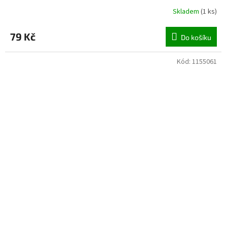
Skladem
(
1 ks
)
79 Kč
Do košíku
Kód:
1155061