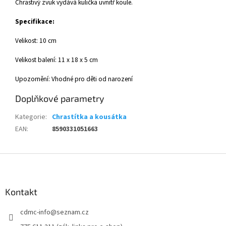
Chrastivý zvuk vydává kulička uvnitř koule.
Specifikace:
Velikost: 10 cm
Velikost balení: 11 x 18 x 5 cm
Upozornění: Vhodné pro děti od narození
Doplňkové parametry
Kategorie
:
Chrastítka a kousátka
EAN
:
8590331051663
Z
á
p
a
Kontakt
t
cdmc-info
@
seznam.cz
í