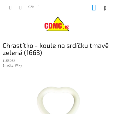
Přejít
NÁKUP
na
CZK
obsah
KOŠÍK
Chrastítko - koule na srdíčku tmavě
zelená (1663)
1155062
Značka:
Wiky