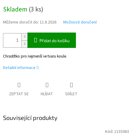
Měrná
Skladem
(
3 ks
)
cena:
Můžeme doručit do:
11.8.2026
Možnosti doručení
Přidat do košíku
Chrastítko pro nejmenší ve tvaru koule.
Detailní informace
ZEPTAT SE
HLÍDAT
SDÍLET
Související produkty
Kód:
1155063