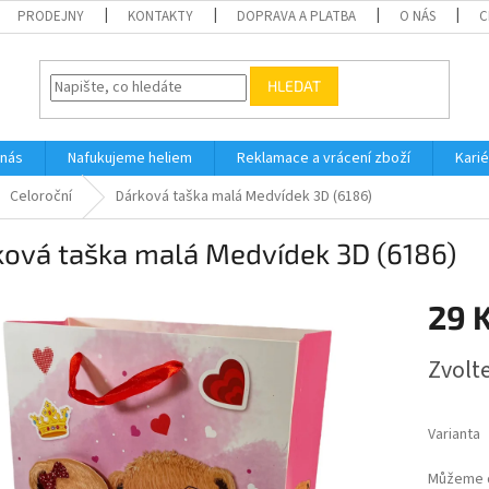
PRODEJNY
KONTAKTY
DOPRAVA A PLATBA
O NÁS
C
HLEDAT
 nás
Nafukujeme heliem
Reklamace a vrácení zboží
Karié
Celoroční
Dárková taška malá Medvídek 3D (6186)
ková taška malá Medvídek 3D (6186)
29 
Měrná
Zvolt
cena:
Varianta
Můžeme d