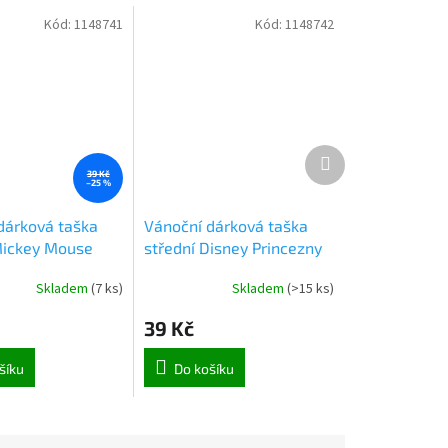
Kód:
1148741
Kód:
1148742
Další
produkt
39 Kč
–25 %
dárková taška
Vánoční dárková taška
Mickey Mouse
střední Disney Princezny
(0737)
Skladem
(
7 ks
)
Skladem
(
>15 ks
)
39 Kč
šíku
Do košíku