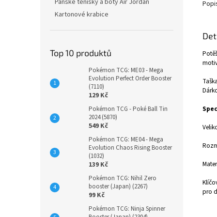
Pánské tenisky a boty Air Jordan
Popi
Kartonové krabice
Det
Top 10 produktů
Potěš
motiv
Pokémon TCG: ME03 - Mega
Evolution Perfect Order Booster
Taška
(7110)
Dárko
129 Kč
Spec
Pokémon TCG - Poké Ball Tin
2024 (5870)
549 Kč
Veliko
Pokémon TCG: ME04 - Mega
Rozmě
Evolution Chaos Rising Booster
(1032)
Mater
139 Kč
Pokémon TCG: Nihil Zero
Klíčo
booster (Japan) (2267)
pro d
99 Kč
Pokémon TCG: Ninja Spinner