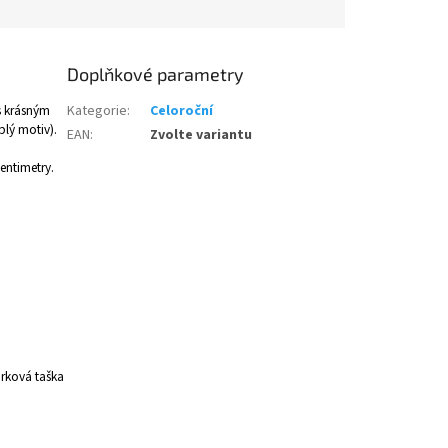
Doplňkové parametry
s krásným
Kategorie
:
Celoroční
lý motiv).
EAN
:
Zvolte variantu
entimetry.
árková taška