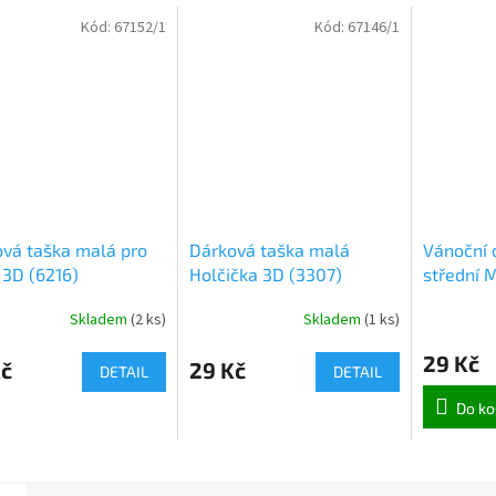
Kód:
67152/1
Kód:
67146/1
vá taška malá pro
Dárková taška malá
Vánoční 
 3D (6216)
Holčička 3D (3307)
střední 
(0737)
Skladem
(
2 ks
)
Skladem
(
1 ks
)
29 Kč
Kč
29 Kč
DETAIL
DETAIL
Do ko