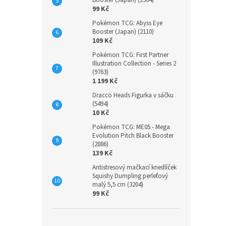
Booster (Japan) (2304)
99 Kč
Pokémon TCG: Abyss Eye
Booster (Japan) (2110)
109 Kč
Pokémon TCG: First Partner
Illustration Collection - Series 2
(9763)
1 199 Kč
Dracco Heads Figurka v sáčku
(5494)
10 Kč
Pokémon TCG: ME05 - Mega
Evolution Pitch Black Booster
(2886)
139 Kč
Antistresový mačkací knedlíček
Squishy Dumpling perleťový
malý 5,5 cm (3204)
99 Kč