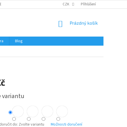
ERTIFIKÁTY A NÁVODY
OBCHODNÍ PODMÍNKY
CZK
Přihlášení
OCHRANA OSOBNÍCH 
NÁKUPNÍ
Prázdný košík
KOŠÍK
ra
Blog
Kč
e variantu
oručit do:
Zvolte variantu
Možnosti doručení