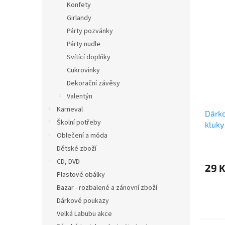
Konfety
Girlandy
Párty pozvánky
Párty nudle
Svítící doplňky
Cukrovinky
Dekorační závěsy
Valentýn
Karneval
Dárko
Školní potřeby
kluky
Oblečení a móda
Dětské zboží
CD, DVD
29 
Plastové obálky
Bazar - rozbalené a zánovní zboží
Dárkové poukazy
Velká Labubu akce