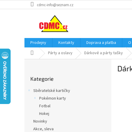
Přejít
cdmc-info@seznam.cz
na
obsah
Prodejny
Kontakty
Doprava a platba
O
Domů
Párty a oslavy
Dárkové a párty tašky
P
Dár
o
Přeskočit
s
Kategorie
kategorie
t
r
Sběratelské kartičky
a
Pokémon karty
n
Fotbal
n
í
Hokej
p
Novinky
a
Akce, sleva