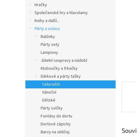
n
Hračky
e
Společenské hry a hlavolamy
l
Knihy a další...
Párty a oslavy
Balónky
Párty sety
Lampiony
Jídelní soupravy a nádobí
Kloboučky a frkačky
Dárkové a párty tašky
Celoroční
Vánoční
Dětské
Párty svíčky
Fontány do dortu
Dortové zápichy
Souvi
Barvy na obličej