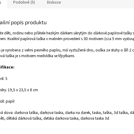
s
Podobné (5)
Diskuze
ailní popis produktu
te děti, rodinu nebo přátele hezkým dárkem ukrytým do dárkové papírové tašky 
em. Kvalitní papírová taška v matném provedení s 3D motivem (cca 5 mm vystoup
 je vyrobena z velmi pevného papíru, má vyztužené dno, ouška ze stuhy o šíři 2 c
vá taška je s motivem medvídka se třpytkami.
ifikace:
st: S
ry: 19,5 x 23,5 x 8 cm
iál: papír
vá slova: darkova taška, darkova taska, darka na darek, taska, taška, 3d taška, d
ěti, dětská dárková taška, detska darkova taska, darkova taska 3d