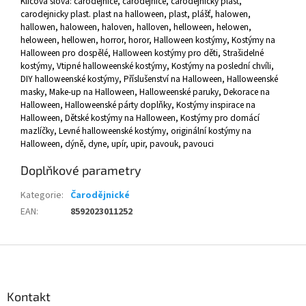
Klíčová slova: čarodějnice, carodejnice, čarodějnický plášť,
carodejnicky plast. plast na halloween, plast, plášť, halowen,
hallowen, haloween, haloven, halloven, helloween, helowen,
heloween, hellowen, horror, horor,
Halloween kostýmy, Kostýmy na
Halloween pro dospělé, Halloween kostýmy pro děti, Strašidelné
kostýmy, Vtipné halloweenské kostýmy, Kostýmy na poslední chvíli,
DIY halloweenské kostýmy, Příslušenství na Halloween, Halloweenské
masky, Make-up na Halloween, Halloweenské paruky, Dekorace na
Halloween, Halloweenské párty doplňky, Kostýmy inspirace na
Halloween, Dětské kostýmy na Halloween, Kostýmy pro domácí
mazlíčky, Levné halloweenské kostýmy, originální kostýmy na
Halloween, dýně, dyne, upír, upir, pavouk, pavouci
Doplňkové parametry
Kategorie
:
Čarodějnické
EAN
:
8592023011252
Z
á
p
a
Kontakt