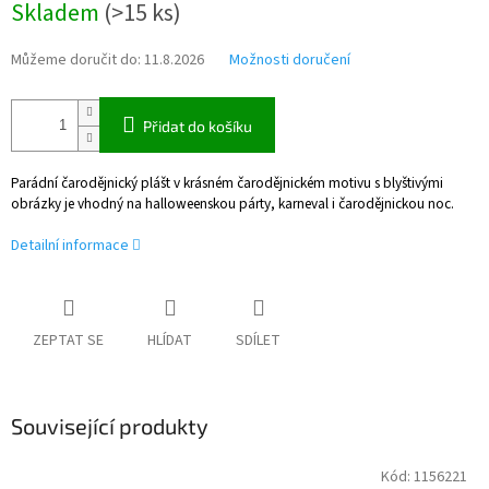
Skladem
(
>15 ks
)
cena:
Můžeme doručit do:
11.8.2026
Možnosti doručení
Přidat do košíku
Parádní čarodějnický plášt v krásném čarodějnickém motivu s blyštivými
obrázky je vhodný na halloweenskou párty, karneval i čarodějnickou noc.
Detailní informace
ZEPTAT SE
HLÍDAT
SDÍLET
Související produkty
Kód:
1156221