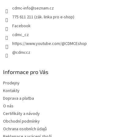
t
cdmc-info
@
seznam.cz
í
775 611 211 (zák. linka pro e-shop)
Facebook
cdmc_cz
https://www.youtube.com/@CDMCEshop
@cdmccz
Informace pro Vás
Prodejny
Kontakty
Doprava a platba
O nás
Certifikáty a návody
Obchodní podmínky
Ochrana osobních údajů
Reklamace a vrácení zboží