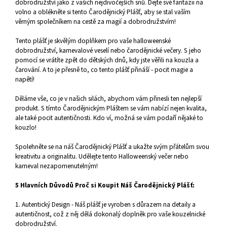
dobrodružství jako z vašich nejdivočejších snů. Dejte své fantazii na
volno a oblékněte si tento Čarodějnický Plášť, aby se stal vaším
věrným společníkem na cestě za magií a dobrodružstvím!
Tento plášť je skvělým doplňkem pro vaše halloweenské
dobrodružství, karnevalové veselí nebo čarodějnické večery. S jeho
pomocí se vrátíte zpět do dětských dnů, kdy jste věřili na kouzla a
čarování. A to je přesně to, co tento plášť přináší - pocit magie a
napětí!
Děláme vše, co je v našich silách, abychom vám přinesli ten nejlepší
produkt. S tímto Čarodějnickým Pláštem se vám nabízí nejen kvalita,
ale také pocit autentičnosti. Kdo ví, možná se vám podaří nějaké to
kouzlo!
Spolehněte se na náš Čarodějnický Plášť a ukažte svým přátelům svou
kreativitu a originalitu. Udělejte tento Halloweenský večer nebo
karneval nezapomenutelným!
5 Hlavních Důvodů Proč si Koupit Náš Čarodějnický Plášť:
1. Autentický Design - Náš plášť je vyroben s důrazem na detaily a
autentičnost, což z něj dělá dokonalý doplněk pro vaše kouzelnické
dobrodružství.