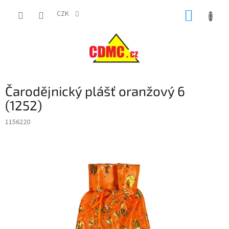
Přejít
NÁKUP
na
CZK
obsah
KOŠÍK
Čarodějnický plášť oranžový 6
(1252)
1156220