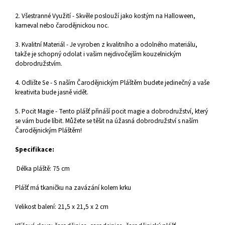
2. Všestranné Využití - Skvěle poslouží jako kostým na Halloween,
karneval nebo čarodějnickou noc.
3. Kvalitní Materiál - Je vyroben z kvalitního a odolného materiálu,
takže je schopný odolat i vašim nejdivočejším kouzelnickým
dobrodružstvím.
4. Odlište Se - S naším Čarodějnickým Pláštěm budete jedinečný a vaše
kreativita bude jasně vidět.
5. Pocit Magie - Tento plášť přináší pocit magie a dobrodružství, který
se vám bude líbit. Můžete se těšit na úžasná dobrodružství s naším
Čarodějnickým Pláštěm!
Specifikace:
Délka pláště: 75 cm
Plášť má tkaničku na zavázání kolem krku
Velikost balení: 21,5 x 21,5 x 2 cm