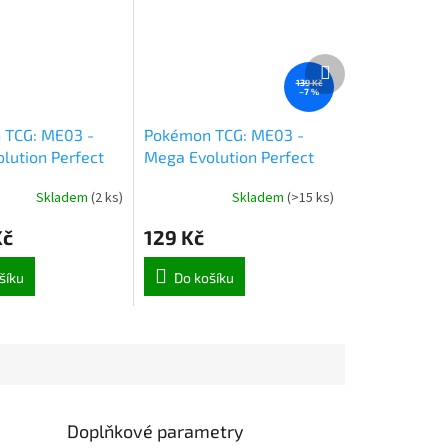
Další
produkt
139 Kč
–7 %
 TCG: ME03 -
Pokémon TCG: ME03 -
lution Perfect
Mega Evolution Perfect
oster Box (7127)
Order Booster (7110)
Skladem
(
2 ks
)
Skladem
(
>15 ks
)
Kč
129 Kč
šíku
Do košíku
Doplňkové parametry