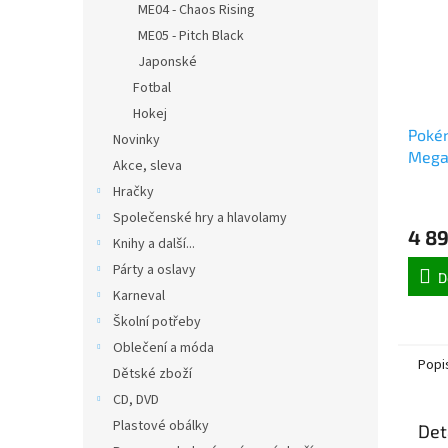
ME04 - Chaos Rising
ME05 - Pitch Black
Japonské
Fotbal
Hokej
Poké
Novinky
Mega
Akce, sleva
Risin
Hračky
Společenské hry a hlavolamy
4 89
Knihy a další...
Párty a oslavy
D
Karneval
Školní potřeby
Oblečení a móda
Popi
Dětské zboží
CD, DVD
Plastové obálky
Det