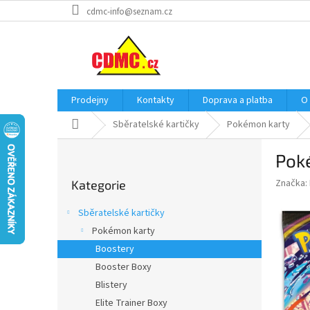
Přejít
cdmc-info@seznam.cz
na
obsah
Prodejny
Kontakty
Doprava a platba
O
Domů
Sběratelské kartičky
Pokémon karty
P
Pok
o
Přeskočit
s
Značka:
Kategorie
kategorie
t
r
Sběratelské kartičky
a
Pokémon karty
n
Boostery
n
í
Booster Boxy
p
Blistery
a
Elite Trainer Boxy