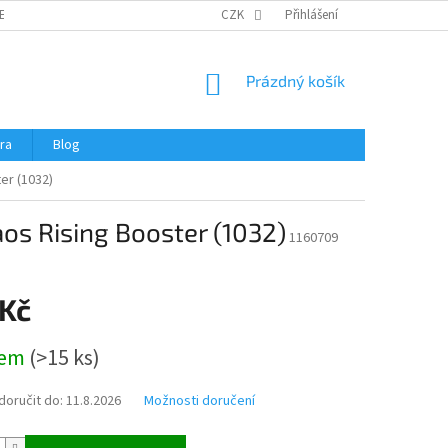
ERTIFIKÁTY A NÁVODY
OBCHODNÍ PODMÍNKY
CZK
Přihlášení
OCHRANA OSOBNÍCH 
NÁKUPNÍ
Prázdný košík
KOŠÍK
ra
Blog
er (1032)
s Rising Booster (1032)
1160709
 Kč
dem
(
>15 ks
)
oručit do:
11.8.2026
Možnosti doručení