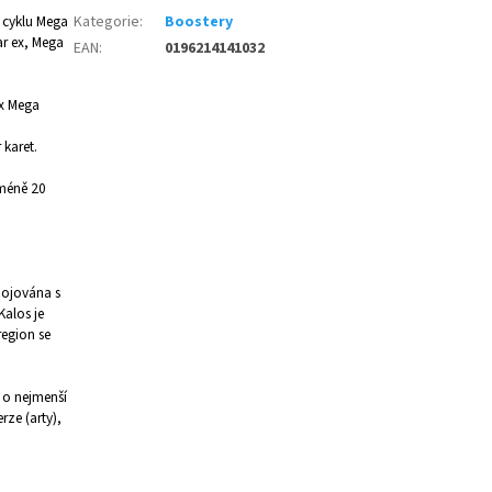
z cyklu Mega
Kategorie
:
Boostery
r ex, Mega
EAN
:
0196214141032
ex Mega
 karet.
jméně 20
pojována s
Kalos je
region se
 o nejmenší
ze (arty),