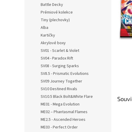
n
Battle Decky
e
Prémiové kolekce
l
Tiny (plechovky)
Alba
Kartičky
Akrylové boxy
SV01 - Scarlet & Violet
SV04 - Paradox Rift
SV08 - Surging Sparks
SV8.5 - Prismatic Evolutions
SV09 Journey Together
SV10 Destined Rivals
SV10.5 Black Bolt&White Flare
Souvi
ME01 - Mega Evolution
ME02 – Phantasmal Flames
ME2.5 - Ascended Heroes
ME03 - Perfect Order