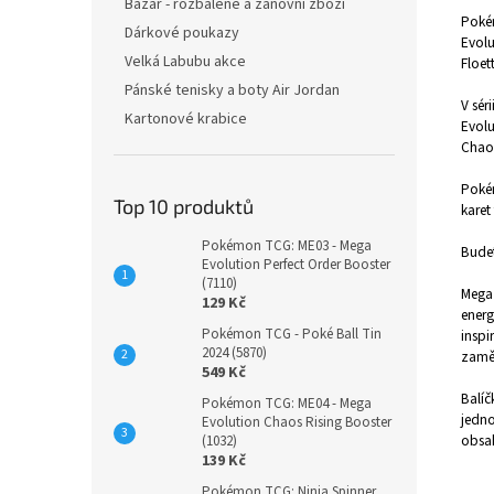
Bazar - rozbalené a zánovní zboží
Pokém
Dárkové poukazy
Evolu
Velká Labubu akce
Floet
Pánské tenisky a boty Air Jordan
V sér
Kartonové krabice
Evolu
Chaos
Pokém
Top 10 produktů
karet
Pokémon TCG: ME03 - Mega
Budet
Evolution Perfect Order Booster
(7110)
Mega 
129 Kč
energ
Pokémon TCG - Poké Ball Tin
inspi
2024 (5870)
zaměř
549 Kč
Balíč
Pokémon TCG: ME04 - Mega
jedno
Evolution Chaos Rising Booster
obsah
(1032)
139 Kč
Pokémon TCG: Ninja Spinner