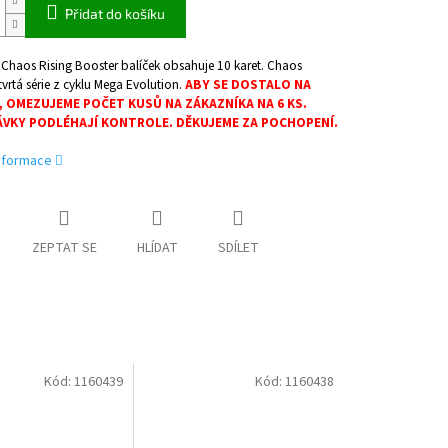
Přidat do košíku
haos Rising Booster balíček obsahuje 10 karet. Chaos
čtvrtá série z cyklu Mega Evolution.
ABY SE DOSTALO NA
, OMEZUJEME POČET KUSŮ NA ZÁKAZNÍKA NA 6 KS.
VKY PODLÉHAJÍ KONTROLE. DĚKUJEME ZA POCHOPENÍ.
informace
ZEPTAT SE
HLÍDAT
SDÍLET
Kód:
1160439
Kód:
1160438