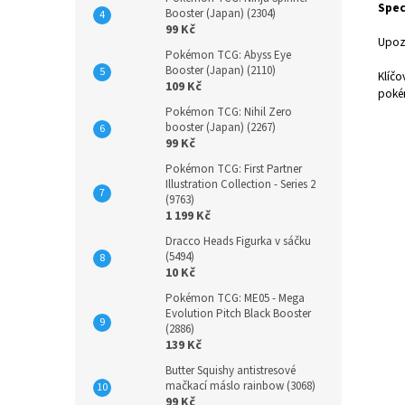
Spec
Booster (Japan) (2304)
99 Kč
Upoz
Pokémon TCG: Abyss Eye
Booster (Japan) (2110)
Klíčo
109 Kč
poké
Pokémon TCG: Nihil Zero
booster (Japan) (2267)
99 Kč
Pokémon TCG: First Partner
Illustration Collection - Series 2
(9763)
1 199 Kč
Dracco Heads Figurka v sáčku
(5494)
10 Kč
Pokémon TCG: ME05 - Mega
Evolution Pitch Black Booster
(2886)
139 Kč
Butter Squishy antistresové
mačkací máslo rainbow (3068)
99 Kč