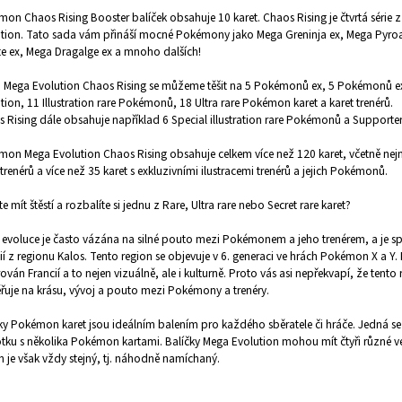
on Chaos Rising Booster balíček obsahuje 10 karet. Chaos Rising je čtvrtá série 
tion. Tato sada vám přináší mocné Pokémony jako Mega Greninja ex, Mega Pyroa
te ex, Mega Dragalge ex a mnoho dalších!
ii Mega Evolution Chaos Rising se můžeme těšit na 5 Pokémonů ex, 5 Pokémonů 
tion, 11 Illustration rare Pokémonů, 18 Ultra rare Pokémon karet a karet trenérů.
 Rising dále obsahuje například 6 Special illustration rare Pokémonů a Supporter
on Mega Evolution Chaos Rising obsahuje celkem více než 120 karet, včetně ne
 trenérů a více než 35 karet s exkluzivními ilustracemi trenérů a jejich Pokémonů.
e mít štěstí a rozbalíte si jednu z Rare, Ultra rare nebo Secret rare karet?
evoluce je často vázána na silné pouto mezi Pokémonem a jeho trenérem, a je s
ií z regionu Kalos. Tento region se objevuje v 6. generaci ve hrách Pokémon X a Y. 
rován Francií a to nejen vizuálně, ale i kulturně. Proto vás asi nepřekvapí, že tento 
uje na krásu, vývoj a pouto mezi Pokémony a trenéry.
ky Pokémon karet jsou ideálním balením pro každého sběratele či hráče. Jedná se
tku s několika Pokémon kartami. Balíčky Mega Evolution mohou mít čtyři různé ver
 je však vždy stejný, tj. náhodně namíchaný.