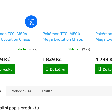
5 299
Kč
–7 %
mon TCG: ME04 -
Pokémon TCG: ME04 -
Pokémon
 Evolution Chaos
Mega Evolution Chaos
Mega Evo
g Booster Box (1049)
Rising Elite Trainer Box
Order Bo
Skladem
(
6 ks
)
Skladem
(
9 ks
)
(9954)
9 Kč
1 829 Kč
4 799 
o košíku
Do košíku
Do ko
s
Podobné (16)
Diskuze
ailní popis produktu