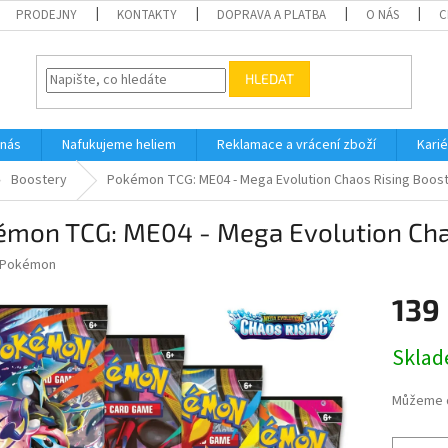
PRODEJNY
KONTAKTY
DOPRAVA A PLATBA
O NÁS
C
HLEDAT
 nás
Nafukujeme heliem
Reklamace a vrácení zboží
Karié
Boostery
Pokémon TCG: ME04 - Mega Evolution Chaos Rising Boost
émon TCG: ME04 - Mega Evolution Chao
Pokémon
139
Měrná
Skla
cena:
Můžeme d