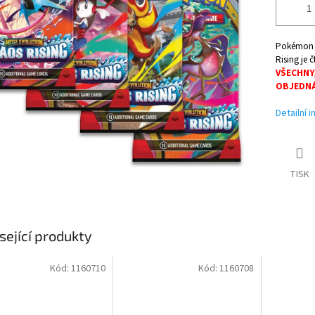
Pokémon C
Rising je 
VŠECHNY
OBJEDNÁ
Detailní 
TISK
sející produkty
Kód:
1160710
Kód:
1160708