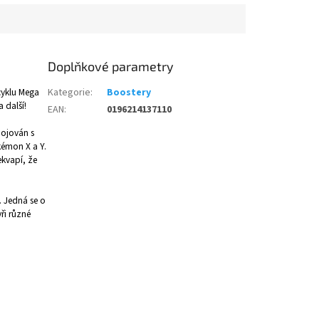
Doplňkové parametry
 cyklu Mega
Kategorie
:
Boostery
 další!
EAN
:
0196214137110
pojován s
okémon X a Y.
ekvapí, že
. Jedná se o
ři různé