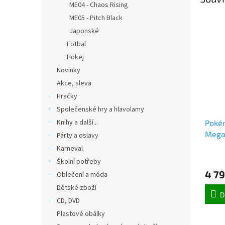
ME04 - Chaos Rising
ME05 - Pitch Black
Japonské
Fotbal
Hokej
Novinky
Akce, sleva
Hračky
Společenské hry a hlavolamy
Knihy a další...
Poké
Mega 
Párty a oslavy
Order
Karneval
Školní potřeby
4 79
Oblečení a móda
Dětské zboží
D
CD, DVD
Plastové obálky