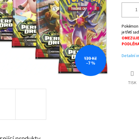
Pokémon Pe
je třetí s
OMEZUJE
PODLÉHA
Detailní 
139 Kč
–7 %
TISK
sející produkty