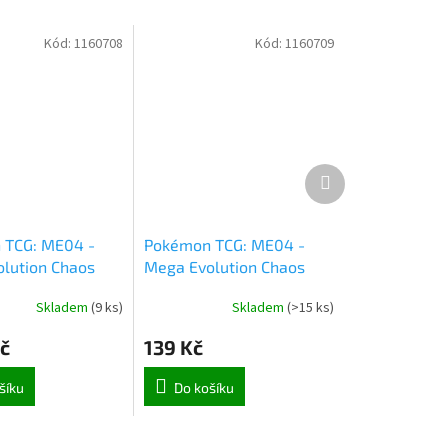
Kód:
1160708
Kód:
1160709
Další
produkt
 TCG: ME04 -
Pokémon TCG: ME04 -
lution Chaos
Mega Evolution Chaos
ite Trainer Box
Rising Booster (1032)
Skladem
(
9 ks
)
Skladem
(
>15 ks
)
č
139 Kč
šíku
Do košíku