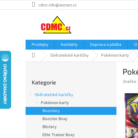
Přejít
cdmc-info@seznam.cz
na
obsah
Prodejny
Kontakty
Doprava a platba
O
Domů
Sběratelské kartičky
Pokémon karty
P
Poké
o
Přeskočit
s
Značka:
Kategorie
kategorie
t
r
Sběratelské kartičky
a
Pokémon karty
n
Boostery
n
í
Booster Boxy
p
Blistery
a
Elite Trainer Boxy