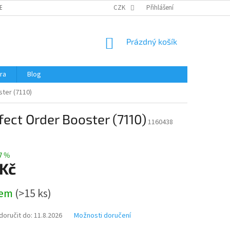
ERTIFIKÁTY A NÁVODY
OBCHODNÍ PODMÍNKY
CZK
Přihlášení
OCHRANA OSOBNÍCH 
NÁKUPNÍ
Prázdný košík
KOŠÍK
ra
Blog
ter (7110)
ct Order Booster (7110)
1160438
7 %
 Kč
dem
(
>15 ks
)
oručit do:
11.8.2026
Možnosti doručení