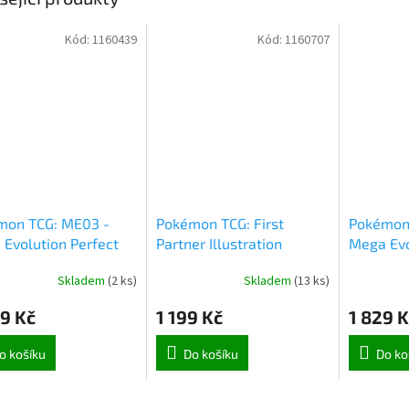
Kód:
1160439
Kód:
1160707
mon TCG: ME03 -
Pokémon TCG: First
Pokémon
Evolution Perfect
Partner Illustration
Mega Evo
 Booster Box (7127)
Collection - Series 2
Rising El
Skladem
(
2 ks
)
Skladem
(
13 ks
)
(9763)
(9954)
9 Kč
1 199 Kč
1 829 K
o košíku
Do košíku
Do ko