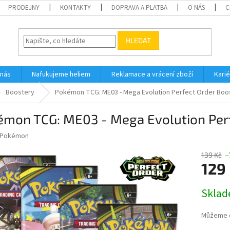
PRODEJNY
KONTAKTY
DOPRAVA A PLATBA
O NÁS
C
HLEDAT
 nás
Nafukujeme heliem
Reklamace a vrácení zboží
Karié
Boostery
Pokémon TCG: ME03 - Mega Evolution Perfect Order Boos
mon TCG: ME03 - Mega Evolution Perfe
Pokémon
139 Kč
–
129
Měrná
Skla
cena:
Můžeme d