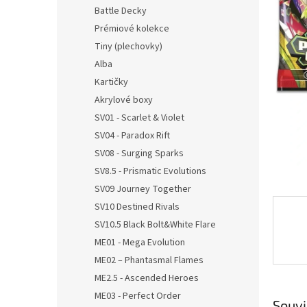
n
Battle Decky
e
Prémiové kolekce
l
Tiny (plechovky)
Alba
Kartičky
Akrylové boxy
SV01 - Scarlet & Violet
SV04 - Paradox Rift
SV08 - Surging Sparks
SV8.5 - Prismatic Evolutions
SV09 Journey Together
SV10 Destined Rivals
SV10.5 Black Bolt&White Flare
ME01 - Mega Evolution
ME02 – Phantasmal Flames
ME2.5 - Ascended Heroes
ME03 - Perfect Order
Souvi