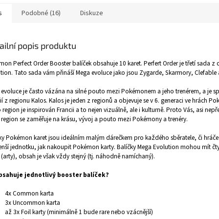
s
Podobné (16)
Diskuze
ailní popis produktu
on Perfect Order Booster balíček obsahuje 10 karet. Perfert Order je třetí sada z
tion. Tato sada vám přináší Mega evoluce jako jsou Zygarde, Skarmory, Clefable a
evoluce je často vázána na silné pouto mezi Pokémonem a jeho trenérem, a je s
ií z regionu Kalos. Kalos je jeden z regionů a objevuje se v 6. generaci ve hrách P
 region je inspirován Francii a to nejen vizuálně, ale i kulturně. Proto Vás, asi nepř
 region se zaměřuje na krásu, vývoj a pouto mezi Pokémony a trenéry.
ky Pokémon karet jsou ideálním malým dárečkem pro každého sběratele, či hráče
nší jednotku, jak nakoupit Pokémon karty. Balíčky Mega Evolution mohou mít čty
 (arty), obsah je však vždy stejný (tj. náhodně namíchaný).
bsahuje jednotlivý booster balíček?
4x Common karta
3x Uncommon karta
až 3x Foil karty (minimálně 1 bude rare nebo vzácnější)