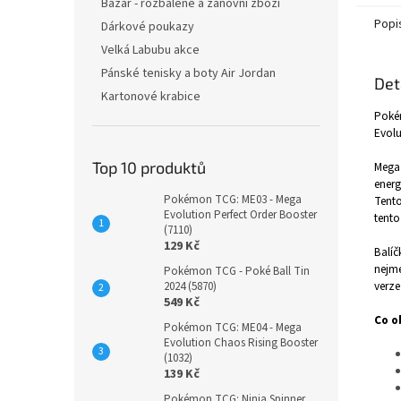
Bazar - rozbalené a zánovní zboží
Popi
Dárkové poukazy
Velká Labubu akce
Pánské tenisky a boty Air Jordan
Det
Kartonové krabice
Pokém
Evolu
Top 10 produktů
Mega 
energ
Pokémon TCG: ME03 - Mega
Tento
Evolution Perfect Order Booster
tento
(7110)
129 Kč
Balíč
nejme
Pokémon TCG - Poké Ball Tin
verze
2024 (5870)
549 Kč
Co o
Pokémon TCG: ME04 - Mega
Evolution Chaos Rising Booster
(1032)
139 Kč
Pokémon TCG: Ninja Spinner