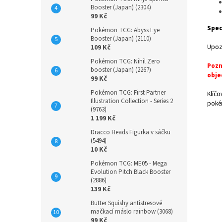
Booster (Japan) (2304)
99 Kč
Spec
Pokémon TCG: Abyss Eye
Booster (Japan) (2110)
Upoz
109 Kč
Pokémon TCG: Nihil Zero
Pozn
booster (Japan) (2267)
obje
99 Kč
Pokémon TCG: First Partner
Klíčo
Illustration Collection - Series 2
poké
(9763)
1 199 Kč
Dracco Heads Figurka v sáčku
(5494)
10 Kč
Pokémon TCG: ME05 - Mega
Evolution Pitch Black Booster
(2886)
139 Kč
Butter Squishy antistresové
mačkací máslo rainbow (3068)
99 Kč