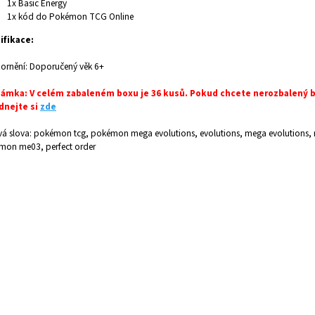
1x Basic Energy
1x kód do Pokémon TCG Online
ifikace:
ornění: Doporučený věk 6+
ámka: V celém zabaleném boxu je 36 kusů. Pokud chcete nerozbalený b
dnejte si
zde
vá slova: pokémon tcg, pokémon mega evolutions, evolutions, mega evolutions,
mon me03, perfect order