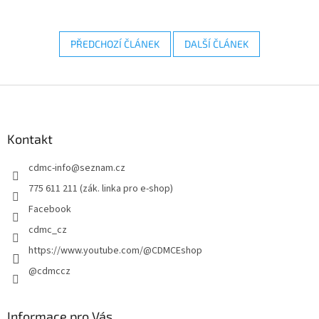
PŘEDCHOZÍ ČLÁNEK
DALŠÍ ČLÁNEK
Z
á
p
a
Kontakt
t
cdmc-info
@
seznam.cz
í
775 611 211 (zák. linka pro e-shop)
Facebook
cdmc_cz
https://www.youtube.com/@CDMCEshop
@cdmccz
Informace pro Vás