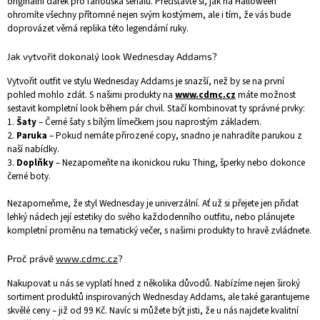
originální dárek pro fanouška seriálu. Představte si, jak na Halloween
ohromíte všechny přítomné nejen svým kostýmem, ale i tím, že vás bude
doprovázet věrná replika této legendární ruky.
Jak vytvořit dokonalý look Wednesday Addams?
Vytvořit outfit ve stylu Wednesday Addams je snazší, než by se na první
pohled mohlo zdát. S našimi produkty na
www.cdmc.cz
máte možnost
sestavit kompletní look během pár chvil. Stačí kombinovat ty správné prvky:
1.
Šaty
– Černé šaty s bílým límečkem jsou naprostým základem.
2.
Paruka
– Pokud nemáte přirozené copy, snadno je nahradíte parukou z
naší nabídky.
3.
Doplňky
– Nezapomeňte na ikonickou ruku Thing, šperky nebo dokonce
černé boty.
Nezapomeňme, že styl Wednesday je univerzální. Ať už si přejete jen přidat
lehký nádech její estetiky do svého každodenního outfitu, nebo plánujete
kompletní proměnu na tematický večer, s našimi produkty to hravě zvládnete.
Proč právě
www.cdmc.cz
?
Nakupovat u nás se vyplatí hned z několika důvodů. Nabízíme nejen široký
sortiment produktů inspirovaných Wednesday Addams, ale také garantujeme
skvělé ceny – již od 99 Kč. Navíc si můžete být jisti, že u nás najdete kvalitní