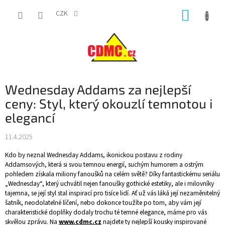
Přejít
NÁKUP
na
CZK
obsah
KOŠÍK
Wednesday Addams za nejlepší
ceny: Styl, který okouzlí temnotou i
elegancí
11.4.2025
Kdo by neznal Wednesday Addams, ikonickou postavu z rodiny
Addamsových, která si svou temnou energií, suchým humorem a ostrým
pohledem získala miliony fanoušků na celém světě? Díky fantastickému seriálu
„Wednesday“, který uchvátil nejen fanoušky gothické estetiky, ale i milovníky
tajemna, se její styl stal inspirací pro tisíce lidí. Ať už vás láká její nezaměnitelný
šatník, neodolatelné líčení, nebo dokonce toužíte po tom, aby vám její
charakteristické doplňky dodaly trochu té temné elegance, máme pro vás
skvělou zprávu. Na
www.cdmc.cz
najdete ty nejlepší kousky inspirované