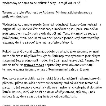
Wednesday Addams za neuvěřitelné ceny – a to již od 99 Kč!
Tajemství stylu Wednesday Addams: Minimalistická elegance s
gotickým duchem
Wednesday Addams je zosobněním jednoduchosti, která ovšem neztrácí na
originalitě. Její ikonické černobílé šaty s límečkem nejsou jen kusem oděvu –
jsou symbolem nezávislosti a odvahy být jiná. Tento styl mluví za sebe, a
právě proto je tolik populární. Na první pohled jednoduchý outfit vyzařuje
eleganci, která je zároveň tajemná, a přesto přístupná.
Pokud jste si vždy přáli ztělesnit podobnou estetiku jako Wednesday, nyní
máte příležitost. Díky širokému výběru šatů inspirovaných tímto jedinečným
stylem můžete snadno najít model, který vám padne jako ulitý. A nemusíte
utrácet tisíce! Na
www.cdmc.cz
najdete šaty, které dokonale reflektují
temnou eleganci Wednesday, ale přitom nezruinují vaši peněženku.
Představte si, jak si obléknete černobílé šaty s ikonickým límečkem, které vás
přenesou přímo do světa Nevermore Academy. Možná vás čeká tematická
party, možná se připravujete na Halloween, nebo jen chcete přidat do svého
šatníku kousek, který vás odliší od davu. Ať už je důvod jakýkoliv, u nás
najdete šaty, které z vás udělají hvězdu každé příležitosti.
Paruky jako třešnička na dortu