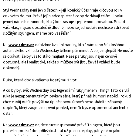
Styl Wednesday není jen o šatech – její ikonický účes hraje klíčovou roli v
celkovém dojmu. Právě její hladce spletené copy dodávají celému looku
jemný nádech nevinnosti, který kontrastuje s její temnou povahou. Pokud
vaše vlasy nejsou dostatečně dlouhé, nebo se jednoduše nechcete zdržovat
složitým stylingem, máme pro vás řešení.
Na
www.cdmc.cz
nabízíme kvalitní paruky, které vám umožní dosáhnout
autentického vzhledu Wednesday během pár minut. A co je nejlepší? Nemusíte
se obávat, že by vás to stálo majlant. Naše paruky jsou nejen cenově
dostupné, ale i realistické, takže si můžete být jisti, že váš vzhled bude
dokonalý.
Ruka, která dodá vašemu kostýmu život
A co by byl svět Wednesday bez legendární ruky jménem Thing? Tato oživlá
ruka je nezapomenutelným prvkem série, který přináší humor i napětí. Pokud
chcete svůj outfit povýšit na úplně novou úroveň nebo sháníte zábavný
doplněk, který zaujme na první pohled, neměli byste opomenout ani tento
detail.
Na
www.cdmc.cz
najdete ruce inspirované právě Thingem, které jsou
perfektní pro každou příležitost – ať už jde o cosplay, párty nebo jako