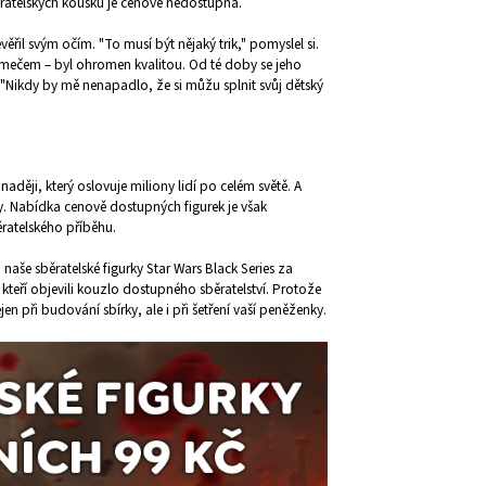
sběratelských kousků je cenově nedostupná.
řil svým očím. "To musí být nějaký trik," pomyslel si.
 mečem – byl ohromen kvalitou. Od té doby se jeho
 "Nikdy by mě nenapadlo, že si můžu splnit svůj dětský
naději, který oslovuje miliony lidí po celém světě. A
. Nabídka cenově dostupných figurek je však
ěratelského příběhu.
naše sběratelské figurky Star Wars Black Series za
kteří objevili kouzlo dostupného sběratelství. Protože
en při budování sbírky, ale i při šetření vaší peněženky.