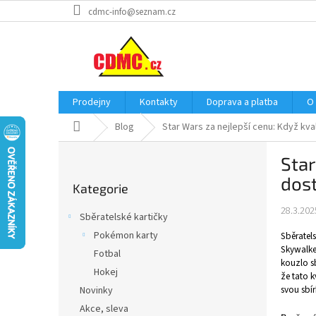
Přejít
cdmc-info@seznam.cz
na
obsah
Prodejny
Kontakty
Doprava a platba
O
Domů
Blog
Star Wars za nejlepší cenu: Když kva
P
Star
o
Přeskočit
s
dos
Kategorie
kategorie
t
r
28.3.202
Sběratelské kartičky
a
Pokémon karty
Sběratels
n
Skywalke
Fotbal
n
kouzlo sb
í
Hokej
že tato k
p
svou sbí
Novinky
a
Akce, sleva