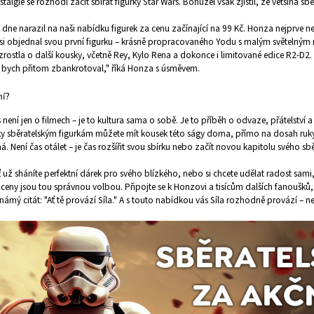
stalgie se rozhodl začít sbírat figurky Star Wars. Bohužel však zjistil, že většina 
ne narazil na naši nabídku figurek za cenu začínající na 99 Kč. Honza nejprve nevě
 si objednal svou první figurku – krásně propracovaného Yodu s malým světelným
zrostla o další kousky, včetně Rey, Kylo Rena a dokonce i limitované edice R2-D2.
ž bych přitom zbankrotoval," říká Honza s úsměvem.
ní?
 není jen o filmech – je to kultura sama o sobě. Je to příběh o odvaze, přátelství a 
ky sběratelským figurkám můžete mít kousek této ságy doma, přímo na dosah ruky
á. Není čas otálet – je čas rozšířit svou sbírku nebo začít novou kapitolu svého sb
 už sháníte perfektní dárek pro svého blízkého, nebo si chcete udělat radost sami, 
ceny jsou tou správnou volbou. Připojte se k Honzovi a tisícům dalších fanoušků, 
známý citát: "Ať tě provází Síla." A s touto nabídkou vás Síla rozhodně provází – nej