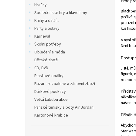
n
Proč prá
Hračky
e
Black Se
Společenské hry a hlavolamy
l
pečlivě z
Knihy a další...
precizní 
kus histo
Párty a oslavy
Karneval
A nyní př
Školní potřeby
Není to s
Oblečení a móda
Dostup
Dětské zboží
CD, DVD
Jistě, m
figurek, 
Plastové obálky
rozhodně 
Bazar - rozbalené a zánovní zboží
Představt
Dárkové poukazy
několikan
Velká Labubu akce
naše nab
Pánské tenisky a boty Air Jordan
Příběh 
Kartonové krabice
Abychom 
Star Wars