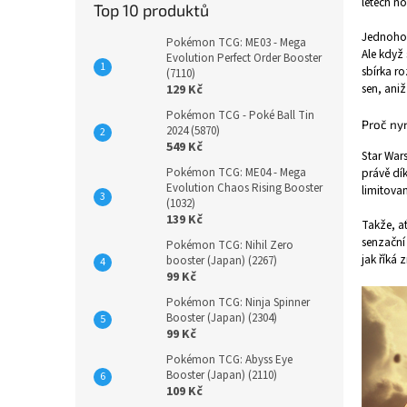
letech no
Top 10 produktů
Jednoho d
Pokémon TCG: ME03 - Mega
Ale když
Evolution Perfect Order Booster
sbírka ro
(7110)
sen, ani
129 Kč
Pokémon TCG - Poké Ball Tin
Proč ny
2024 (5870)
549 Kč
Star Wars
právě dí
Pokémon TCG: ME04 - Mega
Evolution Chaos Rising Booster
limitovan
(1032)
139 Kč
Takže, ať
senzační 
Pokémon TCG: Nihil Zero
jak říká 
booster (Japan) (2267)
99 Kč
Pokémon TCG: Ninja Spinner
Booster (Japan) (2304)
99 Kč
Pokémon TCG: Abyss Eye
Booster (Japan) (2110)
109 Kč