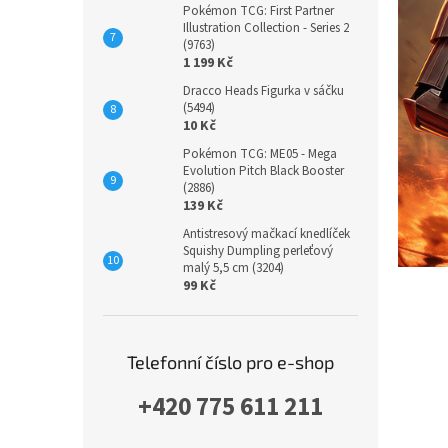
Pokémon TCG: First Partner
Illustration Collection - Series 2
(9763)
1 199 Kč
Dracco Heads Figurka v sáčku
(5494)
10 Kč
Pokémon TCG: ME05 - Mega
Evolution Pitch Black Booster
(2886)
139 Kč
Antistresový mačkací knedlíček
Squishy Dumpling perleťový
malý 5,5 cm (3204)
99 Kč
Telefonní číslo pro e-shop
+420 775 611 211