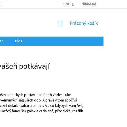
ERTIFIKÁTY A NÁVODY
OBCHODNÍ PODMÍNKY
CZK
Přihlášení
OCHRANA OSOBNÍCH 
NÁKUPNÍ
Prázdný košík
KOŠÍK
ra
Blog
 vášeň potkávají
ošky ikonických postav jako Darth Vader, Luke
 vesmírných ság všech dob. A právě v tom spočívá
cizní detail, kvalitu a emoce. Ale co kdybych vám řekl,
e každý fanoušek galaxie vzdálené, předaleké, rozšířit