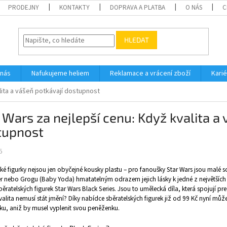
PRODEJNY
KONTAKTY
DOPRAVA A PLATBA
O NÁS
C
HLEDAT
 nás
Nafukujeme heliem
Reklamace a vrácení zboží
Karié
lita a vášeň potkávají dostupnost
 Wars za nejlepší cenu: Když kvalita a
tupnost
5
ké figurky nejsou jen obyčejné kousky plastu – pro fanoušky Star Wars jsou malé s
r nebo Grogu (Baby Yoda) hmatatelným odrazem jejich lásky k jedné z největších
ěratelských figurek Star Wars Black Series. Jsou to umělecká díla, která spojují pre
valita nemusí stát jmění? Díky nabídce sběratelských figurek již od 99 Kč nyní můž
rku, aniž by musel vyplenit svou peněženku.