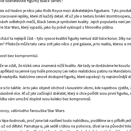
vě sběratelské figurky Black Series?
ries od Hasbro je něco jako Rolls Royce mezi sběratelskými figurkami. Tyto produ
pracované repliky, které ctí každý detail. Ať už jde o texturu brnění stormtrooper
návrh světelných mečů, Black Series je symbolem kvality. Jejich popularita není jen ta
rie Star Wars, který vypadá, jako by právě vystoupil z filmového plátna.
ichází ta nejlepší část – tyto vysoce kvalitní figurky nemusí stát tisíce korun. Díky n
en? Přestože může tato cena znít jako něco z jiné galaxie, je to realita, kterou si m
nost bez kompromisů
ůže se zdát, že nízká cena znamená nižší kvalitu. Ale tady se dostáváme ke kouzlu
například na jemné rysy tváře princezny Leii nebo realistickou patinu na Mandalor
neutrpěla. Nabízíme cenově dostupné figurky, které uspokojí i ty nejnáročnější sb
e si to takhle: Je to jako objevit obchod s luxusními věcmi, kde najednou zjistíte, 
ásobně více. Ať už jste začínající sběratel, který si chce pořídit svou první figurk
ídka vám umožní doplnit svou kolekci bez kompromisů.
Honzy, vášnivého fanouška Star Wars
lépe ilustrovali, proč jsme tak nadšení touto nabídkou, podělíme se o příběh j
 už od dětství. Pamatuje si, jak seděl s tátou na pohovce, díval se na původní tri