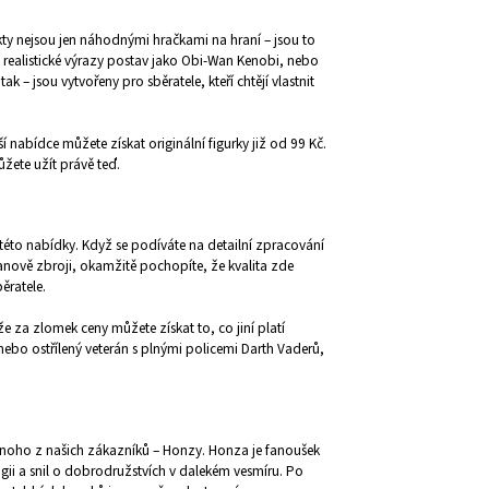
kty nejsou jen náhodnými hračkami na hraní – jsou to
a, realistické výrazy postav jako Obi-Wan Kenobi, nebo
k – jsou vytvořeny pro sběratele, kteří chtějí vlastnit
aší nabídce můžete získat originální figurky již od 99 Kč.
ůžete užít právě teď.
 této nabídky. Když se podíváte na detailní zpracování
ianově zbroji, okamžitě pochopíte, že kvalita zde
ěratele.
že za zlomek ceny můžete získat to, co jiní platí
u, nebo ostřílený veterán s plnými policemi Darth Vaderů,
ednoho z našich zákazníků – Honzy. Honza je fanoušek
logii a snil o dobrodružstvích v dalekém vesmíru. Po