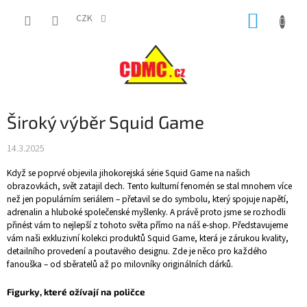
Přejít
NÁKUP
na
CZK
obsah
KOŠÍK
Široký výběr Squid Game
14.3.2025
Když se poprvé objevila jihokorejská série Squid Game na našich
obrazovkách, svět zatajil dech. Tento kulturní fenomén se stal mnohem více
než jen populárním seriálem – přetavil se do symbolu, který spojuje napětí,
adrenalin a hluboké společenské myšlenky. A právě proto jsme se rozhodli
přinést vám to nejlepší z tohoto světa přímo na náš e-shop. Představujeme
vám naši exkluzivní kolekci produktů Squid Game, která je zárukou kvality,
detailního provedení a poutavého designu. Zde je něco pro každého
fanouška – od sběratelů až po milovníky originálních dárků.
Figurky, které ožívají na poličce