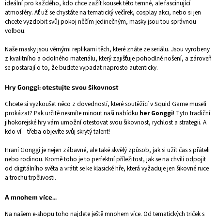
ideální pro každého, kdo chce zažít kousek této temné, ale fascinující
atmosféry. Ať už se chystáte na tematický večírek, cosplay akci, nebo si jen
chcete vyzdobit svůj pokoj něčím jedinečným, masky jsou tou správnou
volbou.
Naše masky jsou věrnými replikami těch, které znáte ze seriálu. Jsou vyrobeny
z kvalitního a odolného materiálu, který zajišťuje pohodlné nošení, a zároveň
se postarají o to, že budete vypadat naprosto autenticky.
Hry Gonggi: otestujte svou šikovnost
Chcete si vyzkoušet něco z dovedností, které soutěžící v Squid Game museli
prokázat? Pak určitě nesmíte minout naši nabídku
her Gonggi
! Tyto tradiční
jihokorejské hry vám umožní otestovat svou šikovnost, rychlost a strategii. A
kdo ví – třeba objevíte svůj skrytý talent!
Hraní Gonggi je nejen zábavné, ale také skvělý způsob, jak si užít čas s přáteli
nebo rodinou. Kromě toho je to perfektní příležitost, jak se na chvíli odpojit
od digitálního světa a vrátit se ke klasické hře, která vyžaduje jen šikovné ruce
a trochu trpělivosti.
A mnohem více...
Na našem e-shopu toho najdete ještě mnohem více. Od tematických triček s