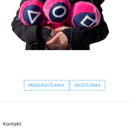
PŘEDCHOZÍ ČLÁNEK
DALŠÍ ČLÁNEK
Z
á
p
a
Kontakt