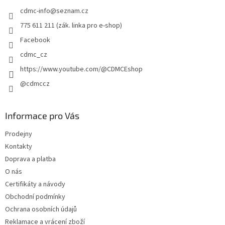
t
cdmc-info
@
seznam.cz
í
775 611 211 (zák. linka pro e-shop)
Facebook
cdmc_cz
https://www.youtube.com/@CDMCEshop
@cdmccz
Informace pro Vás
Prodejny
Kontakty
Doprava a platba
O nás
Certifikáty a návody
Obchodní podmínky
Ochrana osobních údajů
Reklamace a vrácení zboží