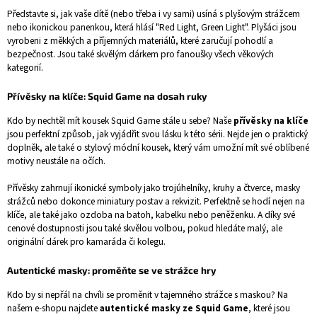
Představte si, jak vaše dítě (nebo třeba i vy sami) usíná s plyšovým strážcem
nebo ikonickou panenkou, která hlásí "Red Light, Green Light". Plyšáci jsou
vyrobeni z měkkých a příjemných materiálů, které zaručují pohodlí a
bezpečnost. Jsou také skvělým dárkem pro fanoušky všech věkových
kategorií.
Přívěsky na klíče: Squid Game na dosah ruky
Kdo by nechtěl mít kousek Squid Game stále u sebe? Naše
přívěsky na klíče
jsou perfektní způsob, jak vyjádřit svou lásku k této sérii. Nejde jen o praktický
doplněk, ale také o stylový módní kousek, který vám umožní mít své oblíbené
motivy neustále na očích.
Přívěsky zahrnují ikonické symboly jako trojúhelníky, kruhy a čtverce, masky
strážců nebo dokonce miniatury postav a rekvizit. Perfektně se hodí nejen na
klíče, ale také jako ozdoba na batoh, kabelku nebo peněženku. A díky své
cenové dostupnosti jsou také skvělou volbou, pokud hledáte malý, ale
originální dárek pro kamaráda či kolegu.
Autentické masky: proměňte se ve strážce hry
Kdo by si nepřál na chvíli se proměnit v tajemného strážce s maskou? Na
našem e-shopu najdete
autentické masky ze Squid Game
, které jsou