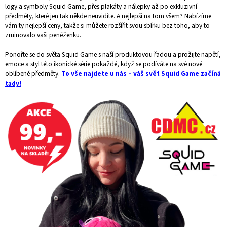
logy a symboly Squid Game, přes plakáty a nálepky až po exkluzivní
předměty, které jen tak někde neuvidíte. A nejlepší na tom všem? Nabízíme
vám ty nejlepší ceny, takže si můžete rozšířit svou sbírku bez toho, aby to
zruinovalo vaši peněženku.
Ponořte se do světa Squid Game s naší produktovou řadou a prožijte napětí,
emoce a styl této ikonické série pokaždé, když se podíváte na své nové
oblíbené předměty.
To vše najdete u nás – váš svět Squid Game začíná
tady!