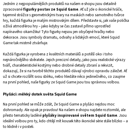
Jedním z nejpopulárnějších produktů na našem e-shopu jsou detailně
zpracované
figurky postav ze Squid Game
. Ať už jde o ikonické hráče,
tajemné strážce s geometrickými tvary na maskách nebo samotného tvůrce
hry, každá figurka je malým mistrovským dílem. Představte si, jak vaše polička
ožívá atmosférou hry – jako kdyby se čas zastavil přímo uprostřed
napínavého okamžiku! Tyto figurky nejsou jen obyčejné hračky nebo
dekorace. Jsou symboly dramatu, odvahy a lidských emocí, které Squid
Game tak mistrně ztvárňuje.
Každá figurka je vyrobena z kvalitních materiálů a potěší oko i toho
nejnáročnějšího sběratele. Jejich precizní detaily, jako jsou realistické výrazy
tváří, charakteristické kostýmy nebo drobné detaily zbraní a rekvizit,
dokazují, že si na tvorbě těchto produktů dávají výrobci opravdu záležet. Ať
už si chcete rozšířit svou sbírku, nebo hledáte něco jedinečného, co zaujme
na první pohled, naše figurky ze Squid Game jsou tou správnou volbou.
Plyšáci: měkký dotek světa Squid Game
Na první pohled se může zdát, že Squid Game a plyšáci nejdou moc
dohromady. Ale opak je pravdou! Na našem e-shopu najdete roztomilé, ale
přesto tematicky laděné
plyšáky inspirované světem Squid Game
. Jsou
ideální volbou pro ty, kdo chtějí mít kousek této ikonické série stále blízko – a
to klidně i v posteli.