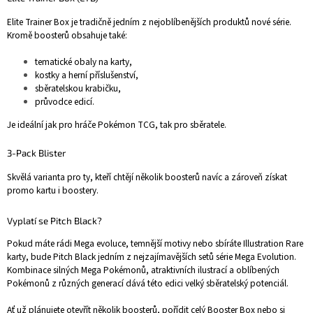
Elite Trainer Box je tradičně jedním z nejoblíbenějších produktů nové série.
Kromě boosterů obsahuje také:
tematické obaly na karty,
kostky a herní příslušenství,
sběratelskou krabičku,
průvodce edicí.
Je ideální jak pro hráče Pokémon TCG, tak pro sběratele.
3-Pack Blister
Skvělá varianta pro ty, kteří chtějí několik boosterů navíc a zároveň získat
promo kartu i boostery.
Vyplatí se Pitch Black?
Pokud máte rádi Mega evoluce, temnější motivy nebo sbíráte Illustration Rare
karty, bude Pitch Black jedním z nejzajímavějších setů série Mega Evolution.
Kombinace silných Mega Pokémonů, atraktivních ilustrací a oblíbených
Pokémonů z různých generací dává této edici velký sběratelský potenciál.
Ať už plánujete otevřít několik boosterů, pořídit celý Booster Box nebo si