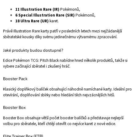
11 Illustration Rare (IR)
Pokémonů,
6 Special Illustration Rare (SIR)
Pokémonů,
18 Ultra Rare (UR)
karet.
Právě Illustration Rare karty patří v posledních letech mezi nejžádanější
sběratelské kousky díky svému jedinečnému výtvarnému zpracování.
Jaké produkty budou dostupné?
Edice Pokémon TCG: Pitch Black nabídne hned několik produktů, takže si
vybere začínající sběratel i zkušený hráč.
Booster Pack
Klasický doplňkový balíček obsahující náhodně namíchané karty. Ideální pro
otevírání, doplňování sbírky nebo hledání těch nejvzácnějších hitů.
Booster Box
Booster Box obsahuje větší počet booster balíčků a představuje nejlepší
volbu pro sběratele, kteří chtějí otevřít co nejvíce karet z nové edice.
Elite Trainer Box (ETB)