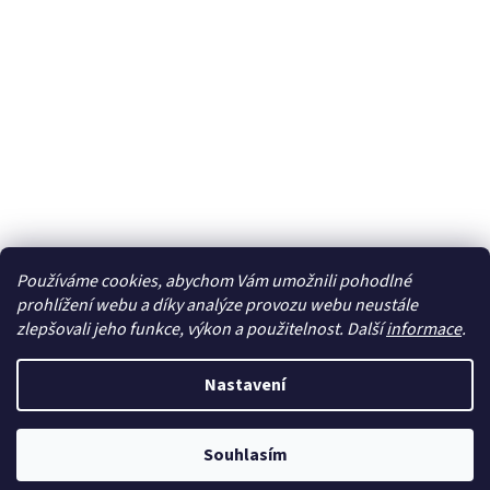
Používáme cookies, abychom Vám umožnili pohodlné
Sledovat na Instagramu
prohlížení webu a díky analýze provozu webu neustále
zlepšovali jeho funkce, výkon a použitelnost. Další
informace
.
Vytvořil Shoptet
Nastavení
Copyright 2026
cdmc.cz
. Všechna práva vyhrazena.
Upravit
Souhlasím
nastavení cookies