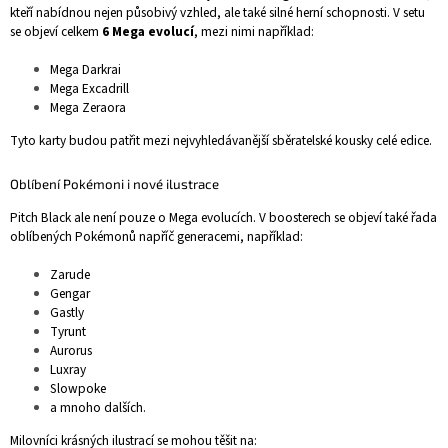
kteří nabídnou nejen působivý vzhled, ale také silné herní schopnosti. V setu
se objeví celkem
6 Mega evolucí
, mezi nimi například:
Mega Darkrai
Mega Excadrill
Mega Zeraora
Tyto karty budou patřit mezi nejvyhledávanější sběratelské kousky celé edice.
Oblíbení Pokémoni i nové ilustrace
Pitch Black ale není pouze o Mega evolucích. V boosterech se objeví také řada
oblíbených Pokémonů napříč generacemi, například:
Zarude
Gengar
Gastly
Tyrunt
Aurorus
Luxray
Slowpoke
a mnoho dalších.
Milovníci krásných ilustrací se mohou těšit na: