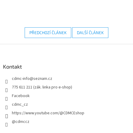
PŘEDCHOZÍ ČLÁNEK
DALŠÍ ČLÁNEK
Z
á
p
a
Kontakt
t
cdmc-info
@
seznam.cz
í
775 611 211 (zák. linka pro e-shop)
Facebook
cdmc_cz
https://www.youtube.com/@CDMCEshop
@cdmccz