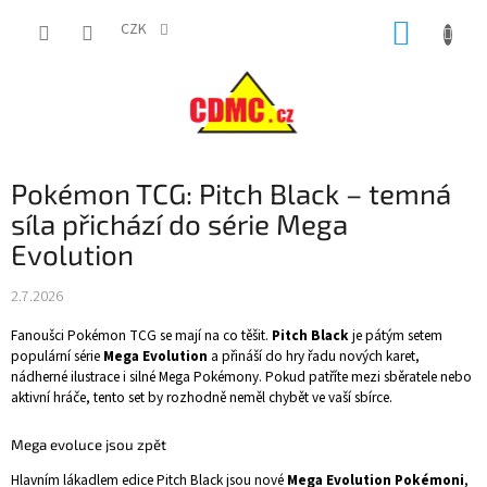
Přejít
NÁKUP
na
CZK
obsah
KOŠÍK
Pokémon TCG: Pitch Black – temná
síla přichází do série Mega
Evolution
2.7.2026
Fanoušci Pokémon TCG se mají na co těšit.
Pitch Black
je pátým setem
populární série
Mega Evolution
a přináší do hry řadu nových karet,
nádherné ilustrace i silné Mega Pokémony. Pokud patříte mezi sběratele nebo
aktivní hráče, tento set by rozhodně neměl chybět ve vaší sbírce.
Mega evoluce jsou zpět
Hlavním lákadlem edice Pitch Black jsou nové
Mega Evolution Pokémoni
,