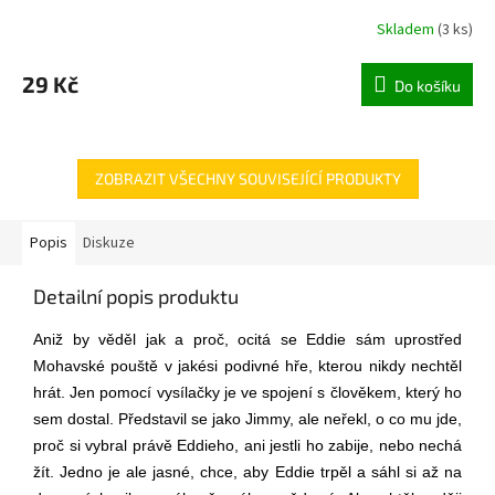
Skladem
(
3 ks
)
29 Kč
Do košíku
ZOBRAZIT VŠECHNY SOUVISEJÍCÍ PRODUKTY
Popis
Diskuze
Detailní popis produktu
Aniž by věděl jak a proč, ocitá se Eddie sám uprostřed
Mohavské pouště v jakési podivné hře, kterou nikdy nechtěl
hrát. Jen pomocí vysílačky je ve spojení s člověkem, který ho
sem dostal. Představil se jako Jimmy, ale neřekl, o co mu jde,
proč si vybral právě Eddieho, ani jestli ho zabije, nebo nechá
žít. Jedno je ale jasné, chce, aby Eddie trpěl a sáhl si až na