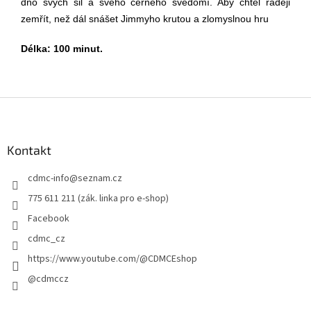
dno svých sil a svého černého svědomí. Aby chtěl raději
zemřít, než dál snášet Jimmyho krutou a zlomyslnou hru
Délka: 100 mi
nut.
Z
á
p
a
Kontakt
t
cdmc-info
@
seznam.cz
í
775 611 211 (zák. linka pro e-shop)
Facebook
cdmc_cz
https://www.youtube.com/@CDMCEshop
@cdmccz