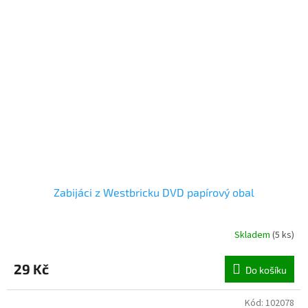
Zabijáci z Westbricku DVD papírový obal
Skladem
(
5 ks
)
29 Kč
Do košíku
Kód:
102078