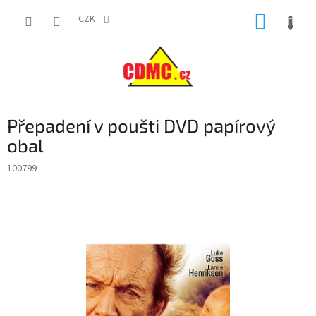
Přejít
NÁKUP
na
CZK
obsah
KOŠÍK
Přepadení v poušti DVD papírový
obal
100799